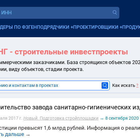
ДЕРЫ ПО ФЗ
ГЕНПОДРЯДЧИКИ
+
ПРОЕКТИРОВЩИКИ
+
ПРОДУ
НГ - строительные инвестпроекты
ммерческими заказчиками. База строящихся объектов 2025
и, виду объектов, стадии проекта.
Как искать
?
ительство завода санитарно-гигиенических и
аля 2017 г.
Новый.
Подготовка стройплощадки
→
8 сентября 2020 
стиции превысят 1,6 млрд рублей. Информация о реали
ть дальше
→