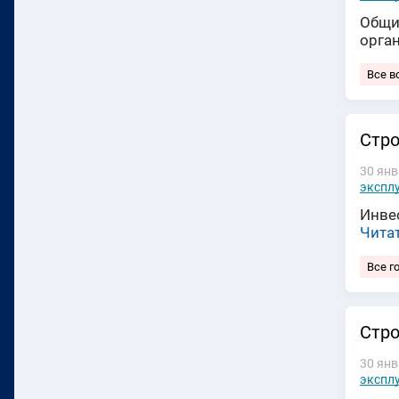
Общи
орга
Все в
Cтро
30 янв
экспл
Инвес
Чита
Все г
Стро
30 янв
экспл