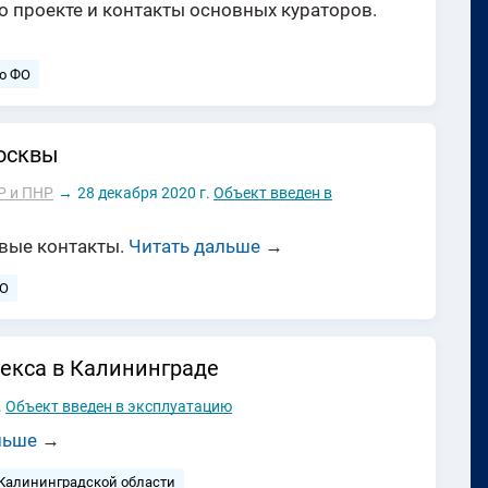
о проекте и контакты основных кураторов.
о ФО
осквы
Р и ПНР
→
28 декабря 2020 г.
Объект введен в
евые контакты.
Читать дальше
→
ФО
екса в Калининграде
.
Объект введен в эксплуатацию
льше
→
 Калининградской области