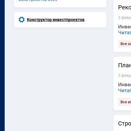
Реко
3 февр
Конструктор инвестпроектов
Инвес
Чита
Все з
План
3 февр
Инвес
Чита
Все а
Стро