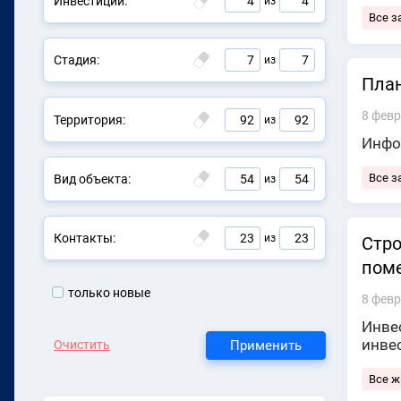
Инвестиции:
4
4
из
Все з
Стадия:
7
7
из
План
8 февр
Территория:
92
92
из
Инфо
Все з
Вид объекта:
54
54
из
Контакты:
23
23
из
Стро
поме
только новые
8 февр
Инвес
инве
Применить
Очистить
Все 