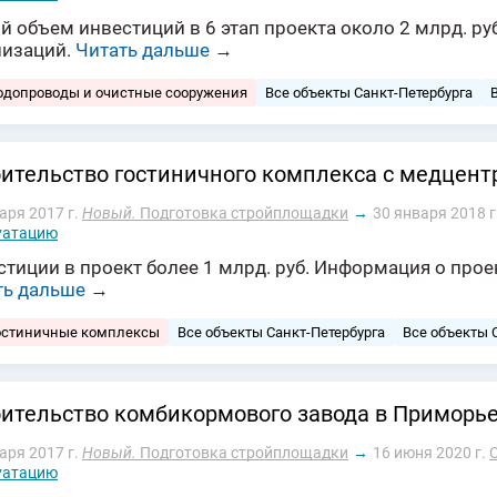
й объем инвестиций в 6 этап проекта около 2 млрд. р
низаций.
Читать дальше
→
одопроводы и очистные сооружения
Все объекты Санкт-Петербурга
ительство гостиничного кoмплекса с медцент
аря 2017 г.
Новый.
Подготовка стройплощадки
→
30 января 2018 г
уатацию
тиции в проект более 1 млрд. руб. Информация о прое
ть дальше
→
остиничные комплексы
Все объекты Санкт-Петербурга
Все объекты 
ительство комбикормового завода в Приморь
аря 2017 г.
Новый.
Подготовка стройплощадки
→
16 июня 2020 г.
уатацию