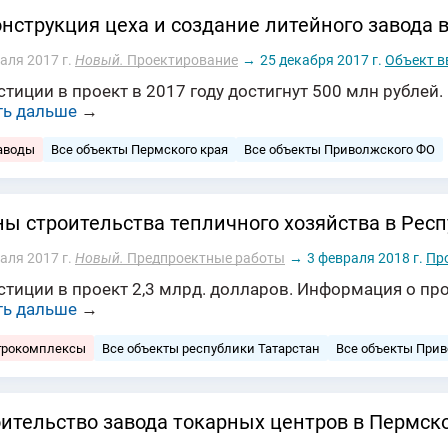
нструкция цеха и создание литейного завода 
аля 2017 г.
Новый.
Проектирование
→
25 декабря 2017 г.
Объект в
тиции в проект в 2017 году достигнут 500 млн рублей
ть дальше
→
аводы
Все объекты Пермского края
Все объекты Приволжского ФО
ы строительства тепличного хозяйства в Респ
аля 2017 г.
Новый.
Предпроектные работы
→
3 февраля 2018 г.
Пр
тиции в проект 2,3 млрд. долларов. Информация о про
ть дальше
→
грокомплексы
Все объекты республики Татарстан
Все объекты При
ительство завода токарных центров в Пермск