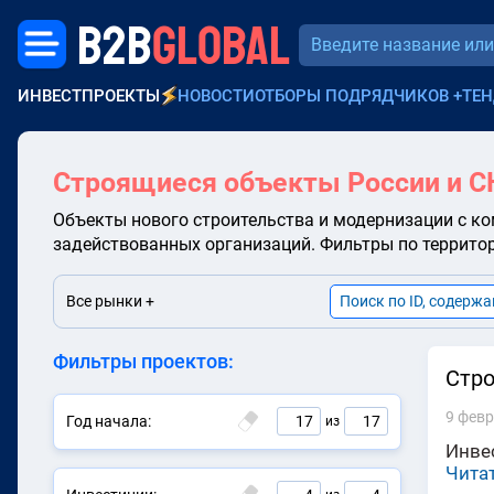
B2B
GLOBAL
ИНВЕСТПРОЕКТЫ
НОВОСТИ
ОТБОРЫ ПОДРЯДЧИКОВ
+
ТЕН
Строящиеся объекты России и С
Объекты нового строительства и модернизации с ко
задействованных организаций. Фильтры по территори
Все рынки +
Фильтры проектов:
Стро
9 февр
Год начала:
17
17
из
Инве
Чита