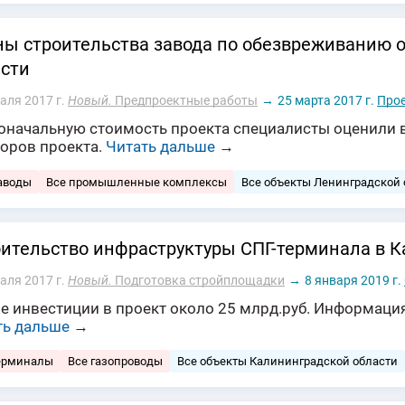
ы строительства завода по обезвреживанию о
сти
аля 2017 г.
Новый.
Предпроектные работы
→
25 марта 2017 г.
Прое
оначальную стоимость проекта специалисты оценили в
торов проекта.
Читать дальше
→
аводы
Все промышленные комплексы
Все объекты Ленинградской 
ительство инфраструктуры СПГ-терминала в К
аля 2017 г.
Новый.
Подготовка стройплощадки
→
8 января 2019 г.
е инвестиции в проект около 25 млрд.руб. Информация
ть дальше
→
терминалы
Все газопроводы
Все объекты Калининградской области