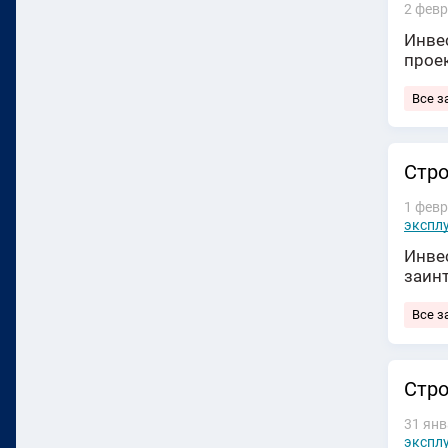
2 февр
Инвес
прое
Все з
Стро
1 февр
экспл
Инвес
заин
Все з
Стро
31 янв
экспл