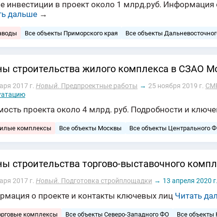
е инвестиции в проект около 1 млрд.руб. Информация 
ть дальше
→
аводы
Все объекты Приморского края
Все объекты Дальневосточног
ы строительства жилого комплекса в СЗАО М
аря 2017 г.
Новый.
Предпроектные работы
→
25 ноября 2019 г.
СМ
уатацию
мость проекта около 4 млрд. руб. Подробности и ключ
жилые комплексы
Все объекты Москвы
Все объекты Центрального 
ы строительства торгово-выставочного компл
аря 2017 г.
Новый.
Подготовка стройплощадки
→
13 апреля 2020 г
рмация о проекте и контакты ключевых лиц
Читать да
орговые комплексы
Все объекты Северо-Западного ФО
Все объекты