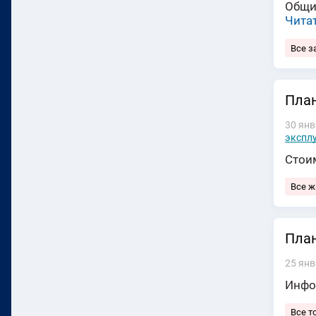
Общи
Чита
Все з
План
30 янв
экспл
Стои
Все 
План
25 янв
Инфо
Все т