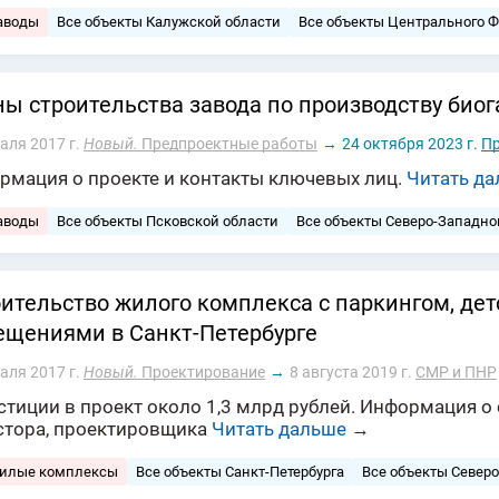
аводы
Все объекты Калужской области
Все объекты Центрального 
ы строительства завода по производству биог
аля 2017 г.
Новый.
Предпроектные работы
→
24 октября 2023 г.
Пр
рмация о проекте и контакты ключевых лиц.
Читать д
аводы
Все объекты Псковской области
Все объекты Северо-Западно
ительство жилого комплекса с паркингом, де
щениями в Санкт-Петербурге
аля 2017 г.
Новый.
Проектирование
→
8 августа 2019 г.
СМР и ПНР
тиции в проект около 1,3 млрд рублей. Информация о 
стора, проектировщика
Читать дальше
→
жилые комплексы
Все объекты Санкт-Петербурга
Все объекты Север