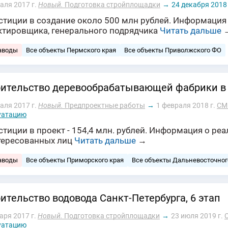
аля 2017 г.
Новый.
Подготовка стройплощадки
→
24 декабря 2018 
тиции в создание около 500 млн рублей. Информация и
ктировщика, генерального подрядчика
Читать дальше
аводы
Все объекты Пермского края
Все объекты Приволжского ФО
ительство деревообрабатывающей фабрики в
аля 2017 г.
Новый.
Предпроектные работы
→
1 февраля 2018 г.
СМ
уатацию
тиции в проект - 154,4 млн. рублей. Информация о ре
тересованных лиц
Читать дальше
→
аводы
Все объекты Приморского края
Все объекты Дальневосточног
ительство водовода Санкт-Петербурга, 6 этап
аря 2017 г.
Новый.
Подготовка стройплощадки
→
23 июля 2019 г.
уатацию