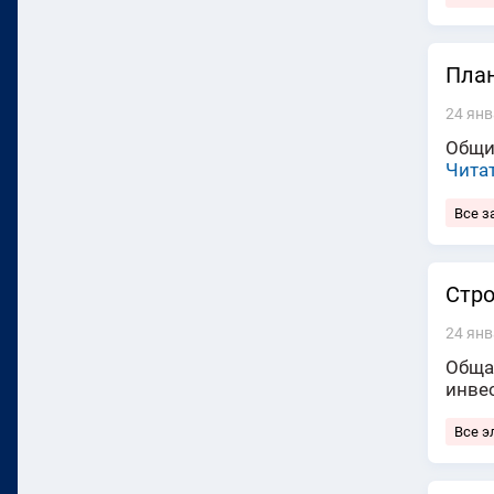
План
24 янв
Общи
Чита
Все з
Стро
24 янв
Общая
инвес
Все э