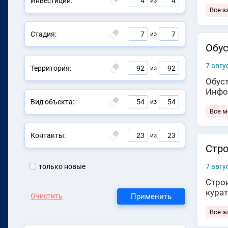
Инвестиции:
4
4
из
Все з
Стадия:
7
7
из
Обус
7 авгу
Территория:
92
92
из
Обус
Инфо
Вид объекта:
54
54
из
Все 
Контакты:
23
23
из
Стро
только новые
7 авгу
Строи
кура
Применить
Очистить
Все э