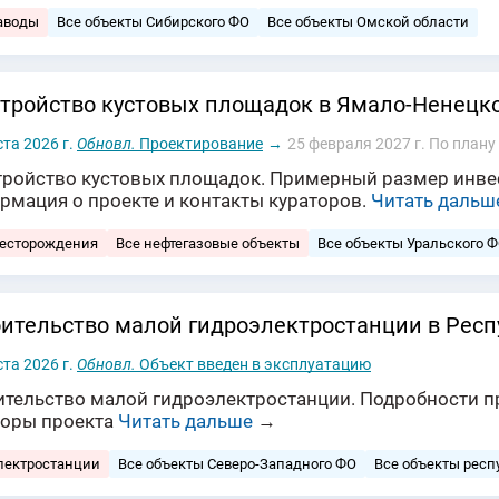
аводы
Все объекты Сибирского ФО
Все объекты Омской области
тройство кустовых площадок в Ямало-Ненецк
ста 2026 г.
Обновл.
Проектирование
→
25 февраля 2027 г.
По плану
тройство кустовых площадок. Примерный размер инвест
рмация о проекте и контакты кураторов.
Читать дальш
месторождения
Все нефтегазовые объекты
Все объекты Уральского 
ительство малой гидроэлектростанции в Рес
ста 2026 г.
Обновл.
Объект введен в эксплуатацию
тельство малой гидроэлектростанции. Подробности про
торы проекта
Читать дальше
→
лектростанции
Все объекты Северо-Западного ФО
Все объекты респ