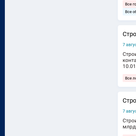
Все г
Все о
Стро
7 авгу
Строи
конт
10.0
Все л
Стро
7 авгу
Стро
млрд