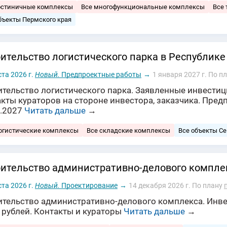
остиничные комплексы
Все многофункциональные комплексы
Все 
бъекты Пермского края
ительство логистического парка в Республике
ста 2026 г.
Новый.
Предпроектные работы
→
1 января 2027 г.
По п
тельство логистического парка. Заявленные инвестиц
акты кураторов на стороне инвестора, заказчика. Пре
1.2027
Читать дальше
→
огистические комплексы
Все складские комплексы
Все объекты Се
ительство административно-делового компле
ста 2026 г.
Новый.
Проектирование
→
14 декабря 2026 г.
По плану
ительство административно-делового комплекса. Инве
 рублей. Контакты и кураторы
Читать дальше
→