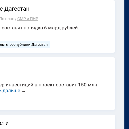
е Дагестан
По плану
СМР и ПНР
 составят порядка 6 млрд рублей.
ъекты республики Дагестан
р инвестиций в проект составит 150 млн.
ь дальше
→
сти