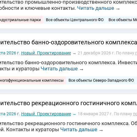
ительство промышленно-производственного комплекса.
обности и ключевые контакты.
Читать дальше
→
ндустриальные парки
Все объекты Центрального ФО
Все объекты 
ительство банно‑оздоровительного комплекса
ста 2026 г.
Новый.
Проектирование
→
21 декабря 2026 г.
По плану
ительство банно‑оздоровительного комплекса. Инвести
акты и кураторы
Читать дальше
→
многофункциональные комплексы
Все объекты Северо-Западного ФО
ительство рекреационного гостиничного комп
ста 2026 г.
Новый.
Проектирование
→
18 января 2027 г.
По плану
п
ительство рекреационного гостиничного комплекса. О
ей. Контакты и кураторы
Читать дальше
→