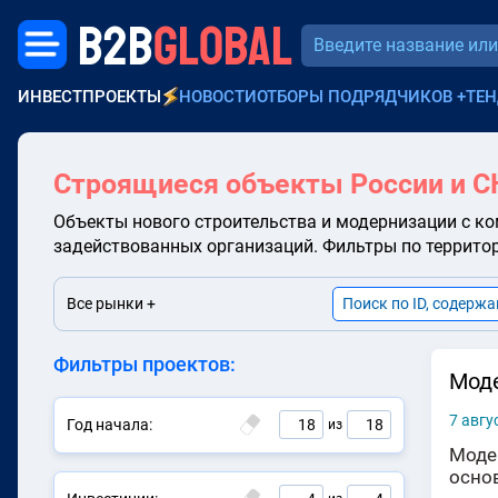
B2B
GLOBAL
ИНВЕСТПРОЕКТЫ
НОВОСТИ
ОТБОРЫ ПОДРЯДЧИКОВ
+
ТЕН
Строящиеся объекты России и С
Объекты нового строительства и модернизации с ко
задействованных организаций. Фильтры по территори
Все рынки +
Фильтры проектов:
Моде
7 авгу
Год начала:
18
18
из
Моде
осно