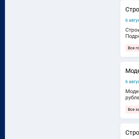
Стро
6 авгу
Строи
Подр
Все г
Моде
6 авгу
Моде
рубл
Все з
Стро