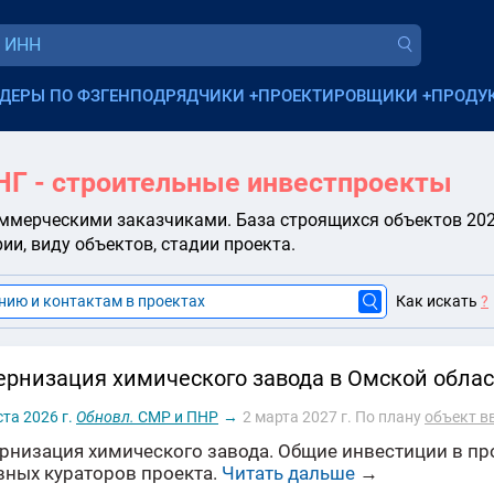
ДЕРЫ ПО ФЗ
ГЕНПОДРЯДЧИКИ
+
ПРОЕКТИРОВЩИКИ
+
ПРОДУ
НГ - строительные инвестпроекты
ммерческими заказчиками. База строящихся объектов 2025
и, виду объектов, стадии проекта.
Как искать
?
рнизация химического завода в Омской област
ста 2026 г.
Обновл.
СМР и ПНР
→
2 марта 2027 г.
По плану
объект в
рнизация химического завода. Общие инвестиции в про
вных кураторов проекта.
Читать дальше
→