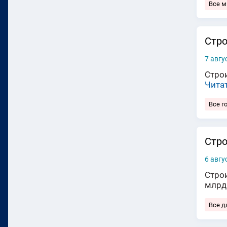
Все 
Стро
7 авгу
Строи
Чита
Все г
Стро
6 авгу
Стро
млрд
Все д