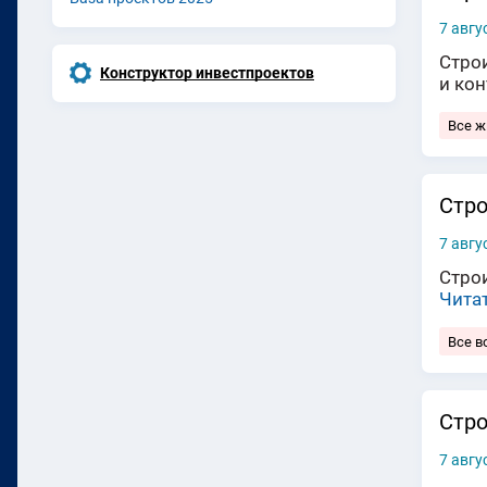
7 авгу
Стро
Конструктор инвестпроектов
и ко
Все 
Стро
7 авгу
Строи
Чита
Все в
Стро
7 авгу