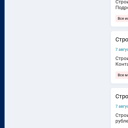
Стро
Подр
Все и
Стро
7 авгу
Стро
Конт
Все 
Стро
7 авгу
Стро
рубл