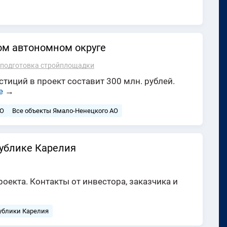
ом автономном округе
подготовка стройплощадки
иций в проект составит 300 млн. рублей.
е
→
ФО
Все объекты Ямало-Ненецкого АО
публике Карелия
екта. Контакты от инвестора, заказчика и
ублики Карелия