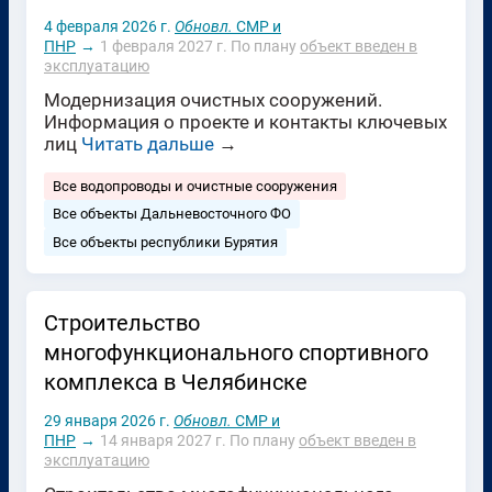
4 февраля 2026 г.
Обновл.
СМР и
ПНР
→
1 февраля 2027 г.
По плану
объект введен в
эксплуатацию
Модернизация очистных сооружений.
Информация о проекте и контакты ключевых
лиц
Читать дальше
→
Все водопроводы и очистные сооружения
Все объекты Дальневосточного ФО
Все объекты республики Бурятия
Строительство
многофункционального спортивного
комплекса в Челябинске
29 января 2026 г.
Обновл.
СМР и
ПНР
→
14 января 2027 г.
По плану
объект введен в
эксплуатацию