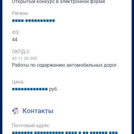
Открытый конкурс в электронной форме
Регион:
■
■
■
■
■
■
■
■
■
■
■
■
■
■
ФЗ:
44
ОКПД-2:
42.11.20.300
Работы по содержанию автомобильных дорог
Цена:
■
■
■
■
■
■
■
■
■
■
■
■
руб.
Контакты
Почтовый адрес:
■
■
■
■
■
■
■
■
■
■
■
■
■
■
■
■
■
■
■
■
■
■
■
■
■
■
■
■
■
■
■
■
■