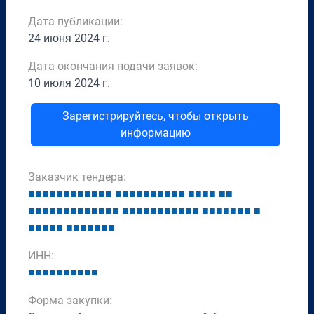
Дата публикации:
24 июня 2024 г.
Дата окончания подачи заявок:
10 июля 2024 г.
Зарегистрируйтесь, чтобы открыть
информацию
Заказчик тендера:
■
■
■
■
■
■
■
■
■
■
■
■
■
■
■
■
■
■
■
■
■
■
■
■
■
■
■
■
■
■
■
■
■
■
■
■
■
■
■
■
■
■
■
■
■
■
■
■
■
■
■
■
■
■
■
■
■
■
■
■
■
■
■
■
■
■
■
■
■
■
■
■
ИНН:
■
■
■
■
■
■
■
■
■
■
Форма закупки: