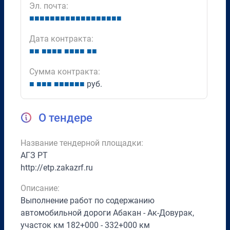
Эл. почта:
■
■
■
■
■
■
■
■
■
■
■
■
■
■
■
■
■
■
Дата контракта:
■
■
■
■
■
■
■
■
■
■
■
■
Сумма контракта:
■
■
■
■
■
■
■
■
■
■
руб.
О тендере
Название тендерной площадки:
АГЗ РТ
http://etp.zakazrf.ru
Описание:
Выполнение работ по содержанию
автомобильной дороги Абакан - Ак-Довурак,
участок км 182+000 - 332+000 км