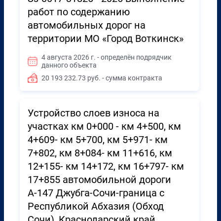
работ по содержанию
автомобильных дорог на
территории МО «Город Воткинск»
4 августа 2026 г. - определён подрядчик
данного объекта
20 193 232.73 руб. - сумма контракта
Устройство слоев износа на
участках км 0+000 - км 4+500, км
4+609- км 5+700, км 5+971- км
7+802, км 8+084- км 11+616, км
12+155- км 14+172, км 16+797- км
17+855 автомобильной дороги
А-147 Джубга-Сочи-граница с
Республикой Абхазия (Обход
Сочи), Краснодарский край