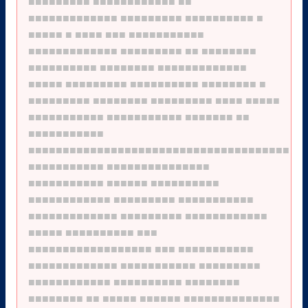
■■■■■■■■■
■■■■■■■■■■■■
■■
■■■■■■■■■■■■■
■■■■■■■■■
■■■■■■■■■■
■
■■■■■
■
■■■■
■■■
■■■■■■■■■■■
■■■■■■■■■■■■■
■■■■■■■■■
■■
■■■■■■■■
■■■■■■■■■■
■■■■■■■■
■■■■■■■■■■■■■
■■■■■
■■■■■■■■■
■■■■■■■■■■
■■■■■■■■
■
■■■■■■■■■
■■■■■■■■
■■■■■■■■■
■■■■
■■■■■
■■■■■■■■■■■
■■■■■■■■■■■
■■■■■■■
■■
■■■■■■■■■■■
■■■■■■■■■■■■■■■■■■■■■■■■■■■■■■■■■■■■■■
■■■■■■■■■■■
■■■■■■■■■■■■■■■
■■■■■■■■■■■
■■■■■■
■■■■■■■■■■
■■■■■■■■■■■■
■■■■■■■■■
■■■■■■■■■■■
■■■■■■■■■■■■■
■■■■■■■■■
■■■■■■■■■■■■
■■■■■
■■■■■■■■■■
■■■
■■■■■■■■■■■■■■■■■■
■■■
■■■■■■■■■■■
■■■■■■■■■■■■■
■■■■■■■■■■■
■■■■■■■■■
■■■■■■■■■■■■
■■■■■■■■■■
■■■■■■■■
■■■■■■■■
■■
■■■■■
■■■■■■
■■■■■■■■■■■■■■