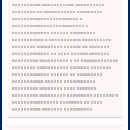
■■■■■■■■■■
■■■■■■■■■■■
■■■■■■■■■■
■■■■■■■■
■■
■■■■■■■■■■■
■■■■■■■■■
■■■■■■■■■■■■■■■■■■■■■■■
■
■■■■■■■■■■■■■■■■■■■■■■■■■
■
■■■■■■■■■■■■■
■■■■■■
■■■■■■■■■
■■■■■■■■■■■
■
■■■■■■■■■■■
■■■■■■■■■■
■■■■■■■■
■■■■■■■■■
■■■■■■
■■
■■■■■■■
■■■■■■■■■■■■■
■■
■■■■
■■■■■■
■■■■■■■
■■■■■■■■■
■■■■■■■■■■
■
■■
■■■■■■■■■■■■■
■■■■■■■■
■■■■■■■■■■■
■■■■■■■
■■■■■■■
■■■■■■■■■■■■■
■■■■■■
■■
■■■■■■■■■
■■■■■■■■■■■
■■■■■■
■■■■■■■■■■■
■■■■■■■■■
■■■■■■■■
■■■■
■■■■■■■
■■■■■■■■■
■■■■■■■■■
■■■■■■■■■
■■■■■■■
■
■■■■■■■■■■■■■■■■
■■■■■■■■
■■
■■■■
■■■■■■■■■■
■■■■■■■
■■■■■■■■■■