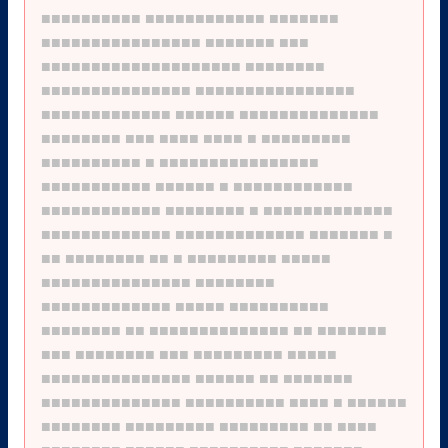
■■■■■■■■■■
■■■■■■■■■■■■
■■■■■■■
■■■■■■■■■■■■■■■■
■■■■■■■
■■■
■■■■■■■■■■■■■■■■■■■■
■■■■■■■■
■■■■■■■■■■■■■■■
■■■■■■■■■■■■■■■■
■■■■■■■■■■■■■
■■■■■■
■■■■■■■■■■■■■■
■■■■■■■■
■■■
■■■■
■■■■
■
■■■■■■■■■
■■■■■■■■■■
■
■■■■■■■■■■■■■■■■
■■■■■■■■■■■
■■■■■■
■
■■■■■■■■■■■■
■■■■■■■■■■■■
■■■■■■■■
■
■■■■■■■■■■■■■
■■■■■■■■■■■■■
■■■■■■■■■■■■■
■■■■■■■
■
■■
■■■■■■■■
■■
■
■■■■■■■■■
■■■■■
■■■■■■■■■■■■■■■
■■■■■■■■
■■■■■■■■■■■■■
■■■■■
■■■■■■■■■■
■■■■■■■■
■■
■■■■■■■■■■■■■■
■■
■■■■■■■
■■■
■■■■■■■■
■■■
■■■■■■■■■
■■■■■
■■■■■■■■■■■■■■■
■■■■■■
■■
■■■■■■■
■■■■■■■■■■■■■■
■■■■■■■■■■
■■■■
■
■■■■■■
■■■■■■■■
■■■■■■■■■
■■■■■■■■■
■■
■■■■