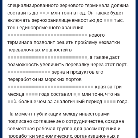
специализированного зернового терминала должна
составить до
■■
,
■
млн тонн в год. Он также будет
включать зернохранилище емкостью до
■■■
тыс.
тонн единовременного хранения.
■■■■■■■■■■■■■■■■■■■■■■■■■■
нового
терминала позволит решить проблему нехватки
перевалочных мощностей в
■■■■■■■■■■■■■■■■■■■■■■■■■■
, а также даст
возможность увеличить перевалку через этот порт.
■■■■■■■■■■■■■■
зерна и продуктов его
переработки из морских портов
■■■■■■■■■■■■■■■■■■■■■■■■■■■■
края за три
месяца
■■■■
года составил
■
,
■
млн тонн, что на
■■
% больше чем за аналогичный период
■■■■
года.
На момент публикации между инвесторами
подписано соглашение о сотрудничестве, создана
совместная рабочая группа для рассмотрения и
проработки экономических, организационных и