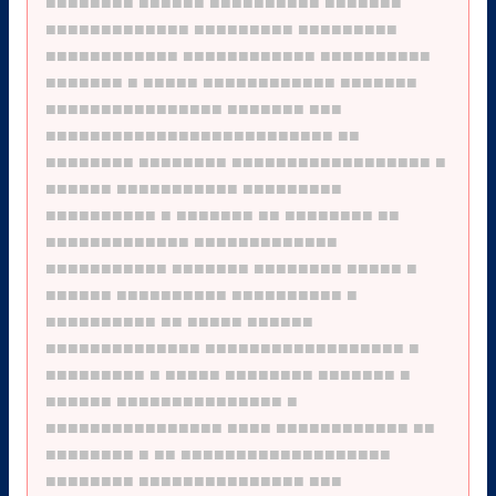
■■■■■■■■
■■■■■■
■■■■■■■■■■
■■■■■■■
■■■■■■■■■■■■■
■■■■■■■■■
■■■■■■■■■
■■■■■■■■■■■■
■■■■■■■■■■■■
■■■■■■■■■■
■■■■■■■
■
■■■■■
■■■■■■■■■■■■
■■■■■■■
■■■■■■■■■■■■■■■■
■■■■■■■
■■■
■■■■■■■■■■■■■■■■■■■■■■■■■■
■■
■■■■■■■■
■■■■■■■■
■■■■■■■■■■■■■■■■■■
■
■■■■■■
■■■■■■■■■■■
■■■■■■■■■
■■■■■■■■■■
■
■■■■■■■
■■
■■■■■■■■
■■
■■■■■■■■■■■■■
■■■■■■■■■■■■■
■■■■■■■■■■■
■■■■■■■
■■■■■■■■
■■■■■
■
■■■■■■
■■■■■■■■■■
■■■■■■■■■■
■
■■■■■■■■■■
■■
■■■■■
■■■■■■
■■■■■■■■■■■■■■
■■■■■■■■■■■■■■■■■■
■
■■■■■■■■■
■
■■■■■
■■■■■■■■
■■■■■■■
■
■■■■■■
■■■■■■■■■■■■■■■
■
■■■■■■■■■■■■■■■■
■■■■
■■■■■■■■■■■■
■■
■■■■■■■■
■
■■
■■■■■■■■■■■■■■■■■■■
■■■■■■■■
■■■■■■■■■■■■■■■
■■■