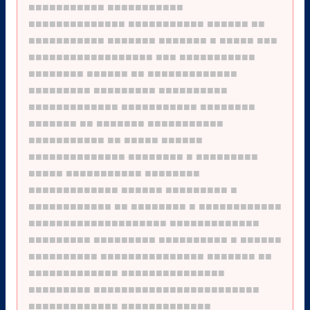
■■■■■■■■■■■
■■■■■■■■■■■
■■■■■■■■■■■■■■
■■■■■■■■■■■
■■■■■■
■■
■■■■■■■■■■■
■■■■■■■
■■■■■■■
■
■■■■■
■■■
■■■■■■■■■■■■■■■■■■
■■■
■■■■■■■■■■■
■■■■■■■■
■■■■■■
■■
■■■■■■■■■■■■■
■■■■■■■■■
■■■■■■■■■
■■■■■■■■■■
■■■■■■■■■■■■■
■■■■■■■■■■■
■■■■■■■■
■■■■■■■
■■
■■■■■■■
■■■■■■■■■■■
■■■■■■■■■■■
■■
■■■■■
■■■■■■
■■■■■■■■■■■■■■
■■■■■■■■
■
■■■■■■■■■
■■■■■
■■■■■■■■■■■
■■■■■■■■
■■■■■■■■■■■■■
■■■■■■
■■■■■■■■■
■
■■■■■■■■■■■■
■■
■■■■■■■■
■
■■■■■■■■■■■■
■■■■■■■■■■■■■■■■■■■■
■■■■■■■■■■■■■
■■■■■■■■■
■■■■■■■■■
■■■■■■■■■■
■
■■■■■■
■■■■■■■■■■
■■■■■■■■■■■■■■■
■■■■■■■
■■
■■■■■■■■■■■■■
■■■■■■■■■■■■■■■
■■■■■■■■■
■■■■■■■■■■■■■■■■■■■■■■■■
■■■■■■■■■■■■■
■■■■■■■■■■■■■