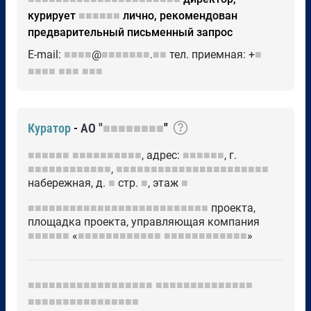
курирует
■■■■■■
лично, рекомендован
предварительный письменный запрос
E-mail:
■■■■
@
■■■■■■■
.
■■
тел. приемная: +
■
■■■■
■■■
■■■
Куратор
-
АО "
■■■■■■■■
"
■■■■■■
■■■■■■■■■■
, адрес:
■■■■■■
, г.
■■■■■■■■■■■■
,
■■■■■■■■■■■■■■■■■■■■■■
набережная, д.
■
стр.
■
, этаж
■
■■■■■■■■■■■■■■■■■■■■■■■■■■
проекта,
площадка проекта, управляющая компания
■■■■■■
«
■■■■■■■■■■■■
■■■■■■■■■■■■
»
■■■■■■■■■■■■■■■■■■
■■■■■■■■■■■■■■
■■■■■■■■■■■■■■■■