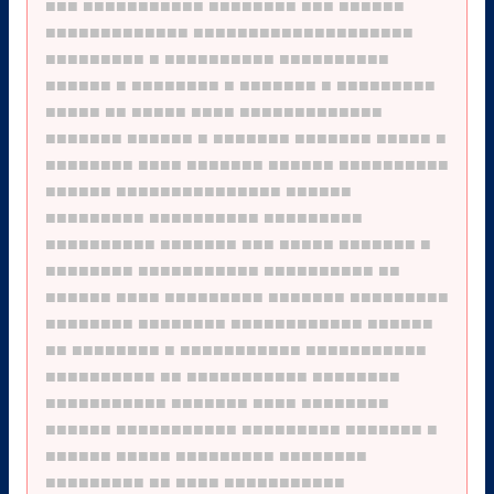
■■■
■■■■■■■■■■■
■■■■■■■■
■■■
■■■■■■
■■■■■■■■■■■■■
■■■■■■■■■■■■■■■■■■■■
■■■■■■■■■
■
■■■■■■■■■■
■■■■■■■■■■
■■■■■■
■
■■■■■■■■
■
■■■■■■■
■
■■■■■■■■■
■■■■■
■■
■■■■■
■■■■
■■■■■■■■■■■■■
■■■■■■■
■■■■■■
■
■■■■■■■
■■■■■■■
■■■■■
■
■■■■■■■■
■■■■
■■■■■■■
■■■■■■
■■■■■■■■■■
■■■■■■
■■■■■■■■■■■■■■■
■■■■■■
■■■■■■■■■
■■■■■■■■■■
■■■■■■■■■
■■■■■■■■■■
■■■■■■■
■■■
■■■■■
■■■■■■■
■
■■■■■■■■
■■■■■■■■■■■
■■■■■■■■■■
■■
■■■■■■
■■■■
■■■■■■■■■
■■■■■■■
■■■■■■■■■
■■■■■■■■
■■■■■■■■
■■■■■■■■■■■■
■■■■■■
■■
■■■■■■■■
■
■■■■■■■■■■■
■■■■■■■■■■■
■■■■■■■■■■
■■
■■■■■■■■■■■
■■■■■■■■
■■■■■■■■■■■
■■■■■■■
■■■■
■■■■■■■■
■■■■■■
■■■■■■■■■■■
■■■■■■■■■
■■■■■■■
■
■■■■■■
■■■■■
■■■■■■■■■
■■■■■■■■
■■■■■■■■■
■■
■■■■
■■■■■■■■■■■