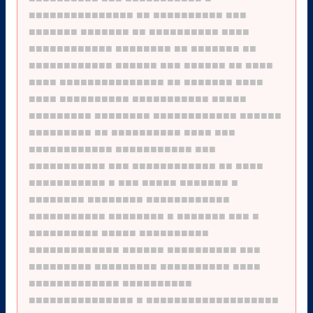
■■■■■■■■■■■■■■■
■■
■■■■■■■■■■
■■■
■■■■■■■
■■■■■■■
■■
■■■■■■■■■■
■■■■
■■■■■■■■■■■■
■■■■■■■■
■■
■■■■■■■
■■
■■■■■■■■■■■■
■■■■■■
■■■
■■■■■■
■■
■■■■
■■■■
■■■■■■■■■■■■■■■
■■
■■■■■■■
■■■■
■■■■
■■■■■■■■■■
■■■■■■■■■■■
■■■■■
■■■■■■■■■
■■■■■■■■
■■■■■■■■■■■■
■■■■■■
■■■■■■■■■
■■
■■■■■■■■■■
■■■■
■■■
■■■■■■■■■■■■
■■■■■■■■■■■
■■■
■■■■■■■■■■■
■■■
■■■■■■■■■■■■
■■
■■■■
■■■■■■■■■■■
■
■■■
■■■■■
■■■■■■■
■
■■■■■■■■
■■■■■■■■
■■■■■■■■■■■■
■■■■■■■■■■■
■■■■■■■■
■
■■■■■■■
■■■
■
■■■■■■■■■■
■■■■■
■■■■■■■■■■
■■■■■■■■■■■■■
■■■■■■
■■■■■■■■■■
■■■
■■■■■■■■■
■■■■■■■■■
■■■■■■■■■■
■■■■
■■■■■■■■■■■■■
■■■■■■■■■■
■■■■■■■■■■■■■■■
■
■■■■■■■■■■■■■■■■■■■