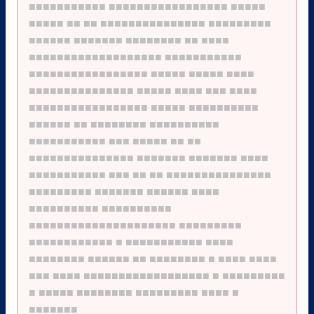
■■■■■■■■■■■
■■■■■■■■■■■■■■■■■
■■■■■
■■■■■
■■
■■
■■■■■■■■■■■■■■■
■■■■■■■■■
■■■■■■
■■■■■■■
■■■■■■■■
■■
■■■■
■■■■■■■■■■■■■■■■■■■
■■■■■■■■■■■
■■■■■■■■■■■■■■■■■
■■■■■
■■■■■
■■■■
■■■■■■■■■■■■■■■
■■■■■
■■■■
■■■
■■■■
■■■■■■■■■■■■■■■■■
■■■■■
■■■■■■■■■■
■■■■■■
■■
■■■■■■■■
■■■■■■■■■■
■■■■■■■■■■■
■■■
■■■■■
■■
■■
■■■■■■■■■■■■■■■
■■■■■■■
■■■■■■■
■■■■
■■■■■■■■■■■
■■■
■■
■■
■■■■■■■■■■■■■■■
■■■■■■■■■
■■■■■■■
■■■■■■
■■■■
■■■■■■■■■■
■■■■■■■■■■
■■■■■■■■■■■■■■■■■■■■■
■■■■■■■■■
■■■■■■■■■■■■
■
■■■■■■■■■■■
■■■■
■■■■■■■■
■■■■■■
■■
■■■■■■■■
■
■■■■
■■■■
■■■
■■■■
■■■■■■■■■■■■■■■■■■
■
■■■■■■■■■
■
■■■■■
■■■■■■■■
■■■■■■■■■
■■■■
■
■■■■■■■