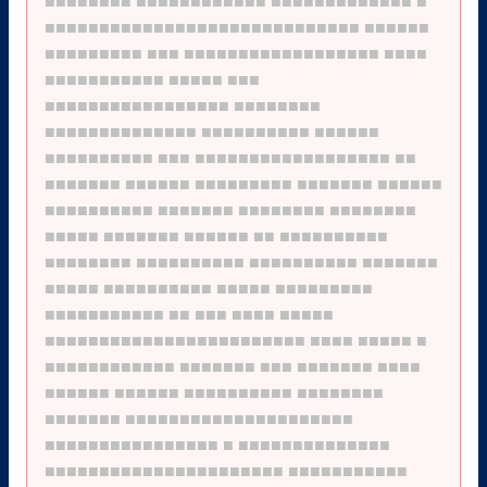
■■■■■■■■
■■■■■■■■■■■■
■■■■■■■■■■■■■
■
■■■■■■■■■■■■■■■■■■■■■■■■■■■■■
■■■■■■
■■■■■■■■■
■■■
■■■■■■■■■■■■■■■■■■
■■■■
■■■■■■■■■■■
■■■■■
■■■
■■■■■■■■■■■■■■■■■
■■■■■■■■
■■■■■■■■■■■■■■
■■■■■■■■■■
■■■■■■
■■■■■■■■■■
■■■
■■■■■■■■■■■■■■■■■■
■■
■■■■■■■
■■■■■■
■■■■■■■■■
■■■■■■■
■■■■■■
■■■■■■■■■■
■■■■■■■
■■■■■■■■
■■■■■■■■
■■■■■
■■■■■■■
■■■■■■
■■
■■■■■■■■■■
■■■■■■■■
■■■■■■■■■■
■■■■■■■■■■
■■■■■■■
■■■■■
■■■■■■■■■■
■■■■■
■■■■■■■■■
■■■■■■■■■■■
■■
■■■
■■■■
■■■■■
■■■■■■■■■■■■■■■■■■■■■■■■
■■■■
■■■■■
■
■■■■■■■■■■■■
■■■■■■■
■■■
■■■■■■■
■■■■
■■■■■■
■■■■■■
■■■■■■■■■■
■■■■■■■■
■■■■■■■
■■■■■■■■■■■■■■■■■■■■■
■■■■■■■■■■■■■■■■
■
■■■■■■■■■■■■■■
■■■■■■■■■■■■■■■■■■■■■■
■■■■■■■■■■■