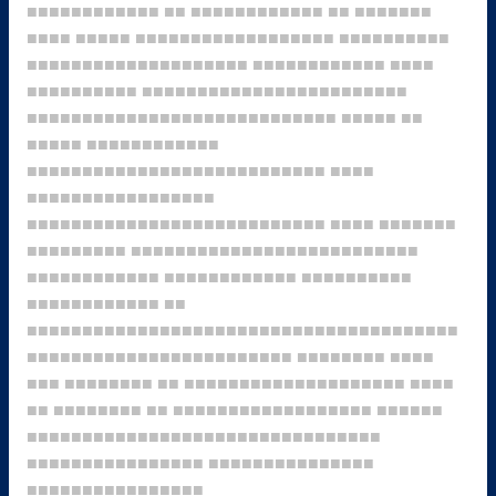
■■■■■■■■■■■■
■■
■■■■■■■■■■■■
■■
■■■■■■■
■■■■
■■■■■
■■■■■■■■■■■■■■■■■■
■■■■■■■■■■
■■■■■■■■■■■■■■■■■■■■
■■■■■■■■■■■■
■■■■
■■■■■■■■■■
■■■■■■■■■■■■■■■■■■■■■■■■
■■■■■■■■■■■■■■■■■■■■■■■■■■■■
■■■■■
■■
■■■■■
■■■■■■■■■■■■
■■■■■■■■■■■■■■■■■■■■■■■■■■■
■■■■
■■■■■■■■■■■■■■■■■
■■■■■■■■■■■■■■■■■■■■■■■■■■■
■■■■
■■■■■■■
■■■■■■■■■
■■■■■■■■■■■■■■■■■■■■■■■■■■
■■■■■■■■■■■■
■■■■■■■■■■■■
■■■■■■■■■■
■■■■■■■■■■■■
■■
■■■■■■■■■■■■■■■■■■■■■■■■■■■■■■■■■■■■■■■
■■■■■■■■■■■■■■■■■■■■■■■■
■■■■■■■■
■■■■
■■■
■■■■■■■■
■■
■■■■■■■■■■■■■■■■■■■■
■■■■
■■
■■■■■■■■
■■
■■■■■■■■■■■■■■■■■■
■■■■■■
■■■■■■■■■■■■■■■■■■■■■■■■■■■■■■■■
■■■■■■■■■■■■■■■■
■■■■■■■■■■■■■■■
■■■■■■■■■■■■■■■■