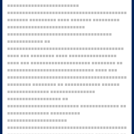
■■■■■■■■■■■■■■■■■■■■■■■■
■■■■■■■■■■■■■■■■■■■■■■■■■■■■■■■■■■■■■■■■
■■■■■■■
■■■■■■■■■
■■■■
■■■■■■■
■■■■■■■■■
■■■■■■■■■■■■■■■■■■■■■■■■■■
■■■■■■■■■■■■■■■■■■■■■■■■■■■■■■■■■■■
■■■■■■■■■■■■
■■
■■■■■■■■■■■■■■■■■■■■■■■■■■■■■■■■■■■■■■■
■■■■
■■■
■■■■■■■■
■■■■
■■■■■■■■■■■■■■■■
■■■■
■■■
■■■■■■■■■■■■■■■■■■■■
■■■■■■■■
■■
■■■■■■■■■■■■■■■■■■■■■■■■■■■■■
■■■■
■■■
■■■■■■■■■■■■■■■■■■■■■■■■■■■■■■■■■■■■■■■■
■■■■■■■■
■■■■■■■■
■■
■■■■■■■■■■■■
■■■■■■
■■■■■■■■■■■■■■
■■■■■■■■■■■■■■■
■■■■■■■■■■■■■■■■■■
■■
■■■■■■■■■■■■■■■■■■■■■■■■
■■■■■■■■■■■■■
■■
■■■■■■■■■■■■■■
■■■■■■■■■■
■■■■■■■■■■■■■■■■■■■■
■■■■■■■■■■■■■■■■■■■■■■■■■■■■■■■■■■■■■■■■