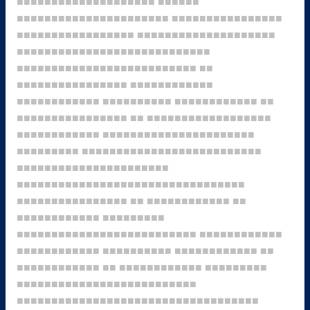
■■■■■■■■■■■■■■■■■■■■
■■■■■■
■■■■■■■■■■■■■■■■■■■■■■
■■■■■■■■■■■■■■■■
■■■■■■■■■■■■■■■■■
■■■■■■■■■■■■■■■■■■■■
■■■■■■■■■■■■■■■■■■■■■■■■■■■■
■■■■■■■■■■■■■■■■■■■■■■■■■■
■■
■■■■■■■■■■■■■■■■
■■■■■■■■■■■■
■■■■■■■■■■■■
■■■■■■■■■■
■■■■■■■■■■■■
■■
■■■■■■■■■■■■■■■■
■■
■■■■■■■■■■■■■■■■■■
■■■■■■■■■■■■
■■■■■■■■■■■■■■■■■■■■■■
■■■■■■■■■
■■■■■■■■■■■■■■■■■■■■■■■■■■
■■■■■■■■■■■■■■■■■■■■■■
■■■■■■■■■■■■■■■■■■■■■■■■■■■■■■■■■
■■■■■■■■■■■■■■■■
■■
■■■■■■■■■■■■
■■
■■■■■■■■■■■■
■■■■■■■■■
■■■■■■■■■■■■■■■■■■■■■■■■■■
■■■■■■■■■■■■
■■■■■■■■■■■■
■■■■■■■■■■
■■■■■■■■■■■■
■■
■■■■■■■■■■■■
■■
■■■■■■■■■■■■
■■■■■■■■■
■■■■■■■■■■■■■■■■■■■■■■■■■■
■■■■■■■■■■■■■■■■■■■■■■■■■■■■■■■■■■■