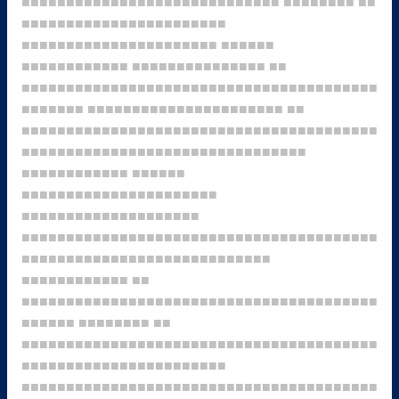
■■■■■■■■■■■■■■■■■■■■■■■■■■■■■
■■■■■■■■
■■
■■■■■■■■■■■■■■■■■■■■■■■
■■■■■■■■■■■■■■■■■■■■■■
■■■■■■
■■■■■■■■■■■■
■■■■■■■■■■■■■■■
■■
■■■■■■■■■■■■■■■■■■■■■■■■■■■■■■■■■■■■■■■■
■■■■■■■
■■■■■■■■■■■■■■■■■■■■■■
■■
■■■■■■■■■■■■■■■■■■■■■■■■■■■■■■■■■■■■■■■■
■■■■■■■■■■■■■■■■■■■■■■■■■■■■■■■■
■■■■■■■■■■■■
■■■■■■
■■■■■■■■■■■■■■■■■■■■■■
■■■■■■■■■■■■■■■■■■■■
■■■■■■■■■■■■■■■■■■■■■■■■■■■■■■■■■■■■■■■■
■■■■■■■■■■■■■■■■■■■■■■■■■■■■
■■■■■■■■■■■■
■■
■■■■■■■■■■■■■■■■■■■■■■■■■■■■■■■■■■■■■■■■
■■■■■■
■■■■■■■■
■■
■■■■■■■■■■■■■■■■■■■■■■■■■■■■■■■■■■■■■■■■
■■■■■■■■■■■■■■■■■■■■■■■
■■■■■■■■■■■■■■■■■■■■■■■■■■■■■■■■■■■■■■■■