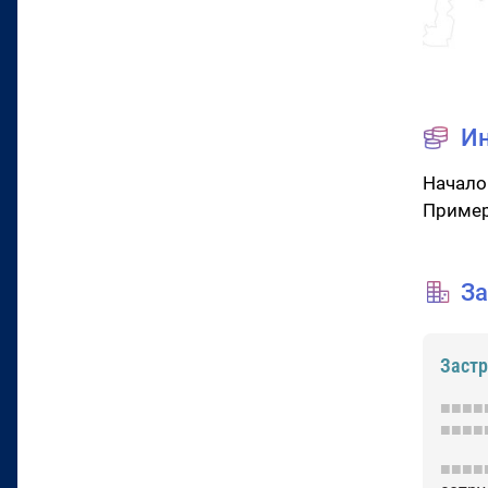
И
Начало
Пример
За
Заст
■■■■
■■■■
■■■■