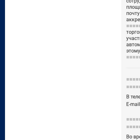
сотру
площ
почту
аккре
■■■■
торго
участ
автом
этому
■■■■
■■■■
■■■■
В тел
E-mai
■■■■
■■■■
Во вр