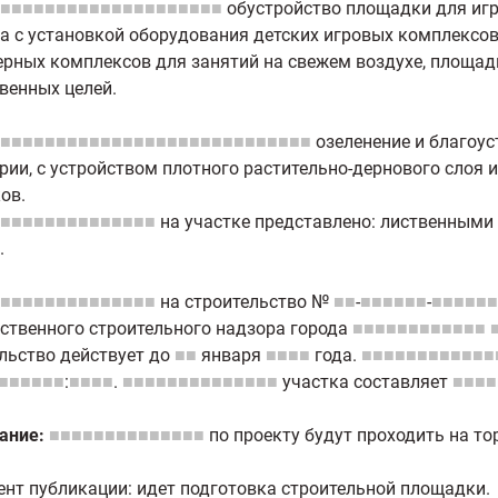
■■■■■■■■■■■■■■■■■■■■
обустройство площадки для иг
а с установкой оборудования детских игровых комплексов
рных комплексов для занятий на свежем воздухе, площад
венных целей.
■■■■■■■■■■■■■■■■■■■■■■■■■■■■
озеленение и благоус
рии, с устройством плотного растительно-дернового слоя
ов.
■■■■■■■■■■■■■■
на участке представлено: лиственными
.
■■■■■■■■■■■■■■
на строительство №
■■
-
■■■■■■
-
■■■■■■
ственного строительного надзора города
■■■■■■■■■■■■
льство действует до
■■
января
■■■■
года.
■■■■■■■■■■■■
■■■■■■
:
■■■■
.
■■■■■■■■■■■■■■
участка составляет
■■■■
ание:
■■■■■■■■■■■■■■
по проекту будут проходить на т
нт публикации: идет подготовка строительной площадки.