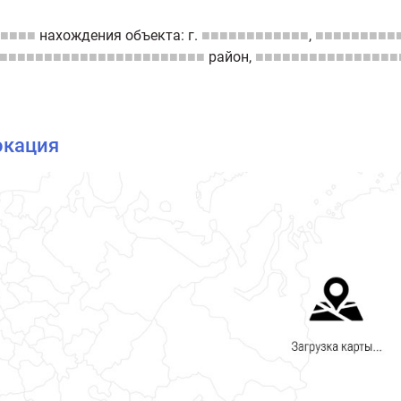
■■■■
нахождения объекта: г.
■■■■■■■■■■■■
,
■■■■■■■■■
■■■■■■■■■■■■■■■■■■■■■■■
район,
■■■■■■■■■■■■■■■■
окация