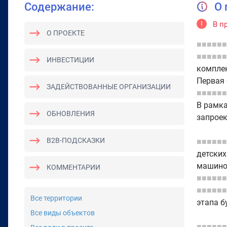
Содержание:
О 
!
В п
О ПРОЕКТЕ
■■■■■■
■■■■■■
ИНВЕСТИЦИИ
комплек
Первая 
ЗАДЕЙСТВОВАННЫЕ ОРГАНИЗАЦИИ
■■■■■■
В рамка
ОБНОВЛЕНИЯ
запрое
B2B-ПОДСКАЗКИ
■■■■■■
детских
машино
КОММЕНТАРИИ
■■■■■■
■■■■■■
Все территории
этапа б
Все виды объектов
■■■■■■