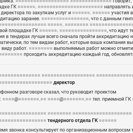
дника.
■■■■■■■■■■■■■■■■■■
■■■■■■■■■■■■■■
говорит,
адке ГК
■■■■■■
.
■■■■■■■■■■■■■■■■■■■■■■
направлять 
 директора по закупкам услуг и
■■■■■■
.
■■■■■■
участия в
дитацию заранее.
■■■■■■■■■■■■■■■■
, что с данным ген
■■■■■■■■■■■■■■■■
■■■■■
.
■■■■■■■■
■■■■■■■■■■■■■■
вой площадке ГК
■■■■■■
.
■■■■■■■■■■■■■■■■
, что идут
ия в тендерах лучше всего сначала пройти аккредитацию н
атически, по тем видам работ, которые ваша компания вып
 виду работ.
■■■■■■■■
выполняемых работ можно отметит
■■■■■■■■
проходить аккредитацию каждый год, обновлят
■■■■■■■■■■■■■■
■■■■■■■■■■■■■■■■■■
■■■■■■■■■■■■
■■■■■■■■■■■■■■■■■■
директор
ефонном разговоре сказал, что руководит проектом
l:
■■■■
@
■■■■■■■
.
■■
■■■■
@
■■■■■■■
.
■■
тел. приемной ГК
■■■■■■■■■■■■■■■■
■■■■■■■■
■■■■■■■■■■■■■■■■■■■■
■■■■■■■■■■■■■■■■
тендерного отдела ГК
■■■■■■
емя звонка консультирует по организационным вопросам т