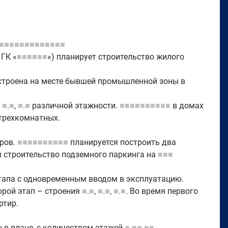
■■■■■■■■■■■■■
 ГК «
■■■■■■
») планирует строительство жилого
остроена на месте бывшей промышленной зоны в
,
■
.
■
,
■
.
■
различной этажности.
■■■■■■■■■■
в домах
трехкомнатных.
тров.
■■■■■■■■■■
планируется построить два
я строительство подземного паркинга на
■■■
тапа с одновременным вводом в эксплуатацию.
торой этап – строения
■
.
■
,
■
.
■
,
■
.
■
. Во время первого
ртир.
 в плане, с количеством этажей
■
-
■■
-
■■
.