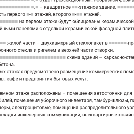
■■■■■■■■■■
■
.
■
– квадратное
■■
-этажное здание.
■■■■■
сть первого
■
-
■
этажей, второго
■
-
■■
этажей.
■■■■■■
на первом этаже будут облицованы керамической 
йными панелями с отделкой керамической фасадной плит
■■
жилой части – двухкамерный стеклопакет в
■■■■■■
-пр
очного стекла и ригелем в верхней части створки.
■■■■■■■■■■■■■■■■■■■■■■
схема зданий – каркасно-сте
етона.
ых этажах предусмотрено размещение коммерческих поме
ы, кафе и предприятия бытовых услуг.
емном этаже расположены – помещения автостоянки для 
илей, помещения уборочного инвентаря, тамбур-шлюзы, п
еры, электрощитовые, помещения распределительного уз
окладки инженерных коммуникаций, внеквартирные хозяйс