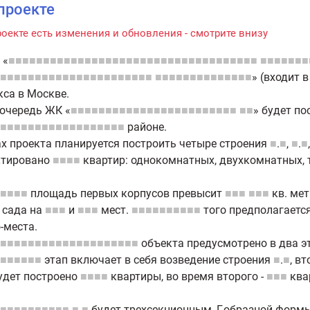
проекте
роекте есть изменения и обновления - смотрите внизу
«
■■■■■■■■■■■■■■■■■■■■■■■■■■■■■■■■■■■■
■■■■■■■
■■■■■■■■■■■■■■■■■■■■■■
■■■■■■■■■■■■■■
» (входит в
са в Москве.
очередь ЖК «
■■■■■■■■■■■■■■■■■■■■■■■■
■■
» будет п
■■■■■■■■■■■■■■■■■■
районе.
х проекта планируется построить четыре строения
■
.
■
,
■
.
■
ктировано
■■■■
квартир: однокомнатных, двухкомнатных, 
■■■■
площадь первых корпусов превысит
■■■
■■■
кв. ме
 сада на
■■■
и
■■■
мест.
■■■■■■■■■■
того предполагаетс
-места.
■■■■■■■■■■■■■■■■■■■■
объекта предусмотрено в два э
■■■■■■
этап включает в себя возведение строения
■
.
■
, в
удет построено
■■■■
квартиры, во время второго -
■■■
ква
■■■■■■■■■■
■
.
■
будет трехсекционным, Г-образной формы