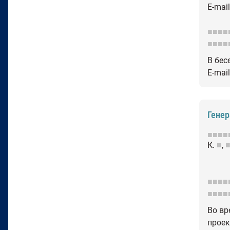
E-mai
■■■■
■■■■
В бес
E-mai
Гене
■■■■
К.
■
,
■■■■
■■■■
Во вр
проек