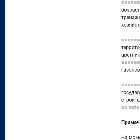
■■■■■■
возраст
тренаже
хозяйст
■■■■■■
террито
цветник
■■■■■■
газонов
■■■■■■
государ
строите
■■
:
■■
:
■
Примеч
На моме