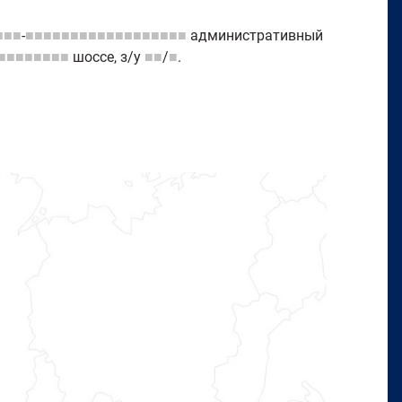
■■■
-
■■■■■■■■■■■■■■■■■■
административный
■■■■■■■■
шоссе, з/у
■■
/
■
.