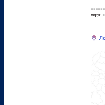
■■■■■■
округ,
■
Л