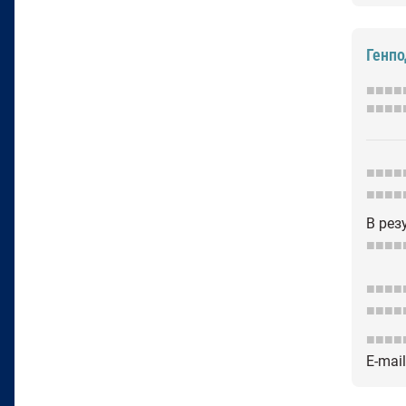
Генп
■■■■
■■■■
■■■■
■■■■
В рез
■■■■
■■■■
■■■■
■■■■
E-mai