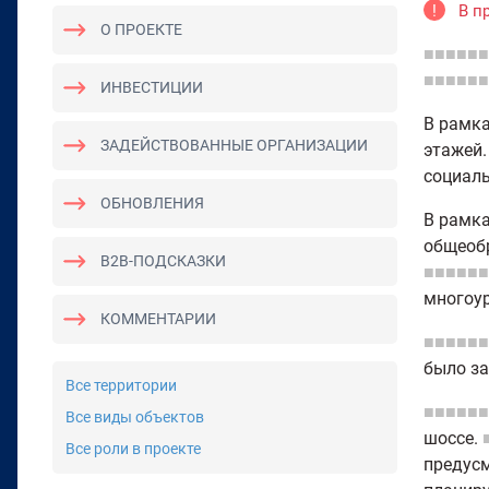
!
В п
О ПРОЕКТЕ
■■■■■■
■■■■■■
ИНВЕСТИЦИИ
В рамка
ЗАДЕЙСТВОВАННЫЕ ОРГАНИЗАЦИИ
этажей
социаль
ОБНОВЛЕНИЯ
В рамка
общеоб
B2B-ПОДСКАЗКИ
■■■■■■
многоур
КОММЕНТАРИИ
■■■■■■
было з
Все территории
■■■■■■
Все виды объектов
шоссе.
Все роли в проекте
предусм