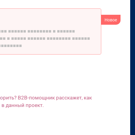
■■■
■■■■■■
■■■■■■■■
■
■■■■■■
■■
■
■■■■■
■■■■■■
■■■■■■■■
■■■■■■
■■■■■■■■
ворить? B2B-помощник расскажет, как
 в данный проект.