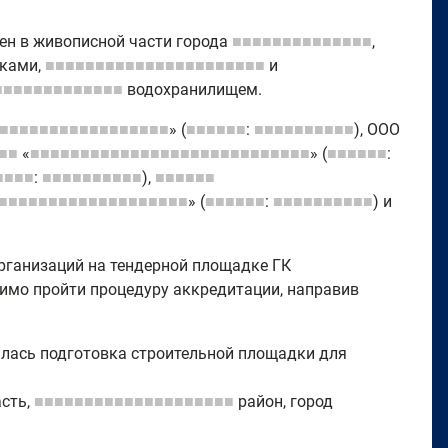
ен в живописной части города
■■■■■■■■■■■■■■
,
ками,
■■■■■■■■■■■■■■■■■■■■■■
и
■■■■■■■■■■■■■
водохранилищем.
■■■■■■■■■■■■■■■■■
» (
■■■■■■
:
■■■■■■■■■■
), ООО
■■
«
■■■■■■■■■■■■■■■■■■■■■■■■■■■■
» (
■■■■■■
:
■■■■
:
■■■■■■■■■■
),
■■■■■■
■■■■■■■■■■■■■■■■■■■
» (
■■■■■■
:
■■■■■■■■■■
) и
рганизаций на тендерной площадке ГК
димо пройти процедуру аккредитации, направив
алась подготовка строительной площадки для
сть,
■■■■■■■■■■■■■■■■■■■■
район, город