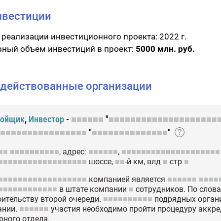
нвестиции
 реализации инвестиционного проекта:
2022 г.
ный объем инвестиций в проект:
5000 млн. руб.
действованные организации
ройщик
,
Инвестор
-
■■■■■■
"
■■■■■■■■■■■■■■■■■■■■
■■■■■■■■■■■■■■■■
"
■■■■■■■■■■■■■■
"
■■
■■■■■■■■■■
, адрес:
■■■■■■
,
■■■■■■■■■■■■■■■■■■■■
■■■■■■■■■■■■■■■■■■
шоссе,
■■
-й км, влд
■
стр
■
■■■■■■■■■■■■■■■■■■
компанией является
■■■■■■
■■■■
■■■■■■■■■■■■
в штате компании
■
сотрудников. По слов
оительству второй очереди.
■■■■■■■■■■
подрядных органи
ании.
■■■■■■
участия необходимо пройти процедуру аккр
рного отдела.