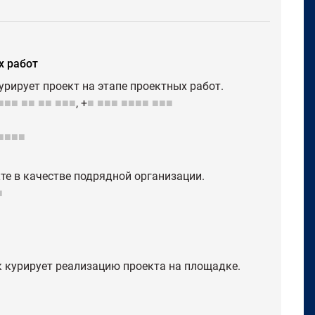
х работ
урирует проект на этапе проектных работ.
■■■
■■
■■
■■■
, +
■
■■■
■■■■
■■■
■■■■
кте в качестве подрядной организации.
■
к курирует реализацию проекта на площадке.