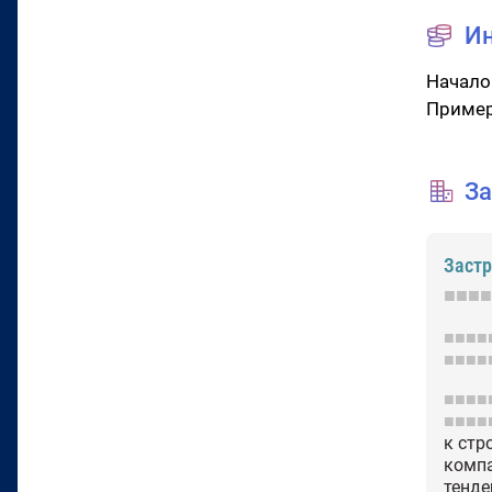
И
Начало
Пример
За
Заст
■■■■
■■■■
■■■■
■■■■
■■■■
к стр
комп
тенде