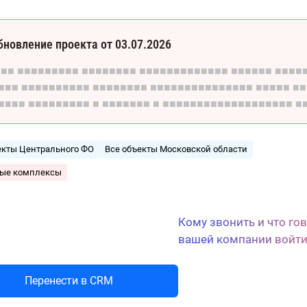
бновление проекта от 03.07.2026
■■■
■■■■■■■■■
■■■■■■■■
■■■■■■■■■■■■■
■■■■■■
■■■■
■■■
■■■■■■■■■■
■■■■■■■■
■■■■■■■■■■■■■■■
■■■■■
■■
■■■■
■■■■■■■■■
■
■■■■■■■
■
■■■■■■■■■■■■■■■■■■■
■
екты Центрального ФО
Все объекты Московской области
лые комплексы
Кому звонить и что го
Сценарии холодных звонков
вашей компании войти
Перенести в CRM