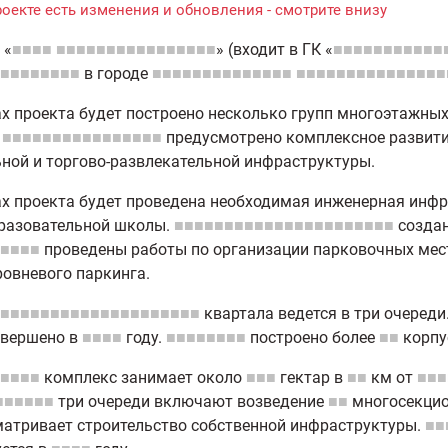
роекте есть изменения и обновления - смотрите внизу
«
■■■■
■■■■■■■■■■■■■■■■
» (входит в ГК «
■■■■■■■■■■■
■■■■■■■■
в городе
■■■■■■■■■■■■■■
■■■■■■■■■■■■■■■
х проекта будет построено несколько групп многоэтажн
.
■■■■■■■■■■■■■■■■
предусмотрено комплексное развитие
ной и торгово-развлекательной инфраструктуры.
х проекта будет проведена необходимая инженерная инфра
разовательной школы.
■■■■■■■■■■■■■■■■■■■■■■
создан
■■■■
проведены работы по организации парковочных мест
овневого паркинга.
■■■■■■■■■■■■■■■■■■■■
квартала ведется в три очереди
авершено в
■■■■
году.
■■■■■■■■
построено более
■■
корпу
■■■■
комплекс занимает около
■■■
гектар в
■■
км от
■■■
■■■■■■
три очереди включают возведение
■■
многосекцио
атривает строительство собственной инфраструктуры.
■■