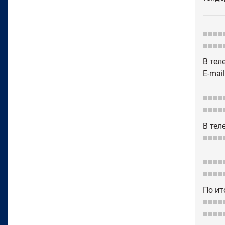
■■■■
■■■■
В тел
E-mai
■■■■
■■■■
В тел
■■■■
■■■■
■■■■
По ит
■■■■
■■■■