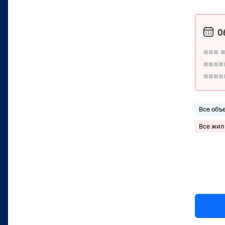
О
■■■
■■■■
■■■■
Все объ
Все жи