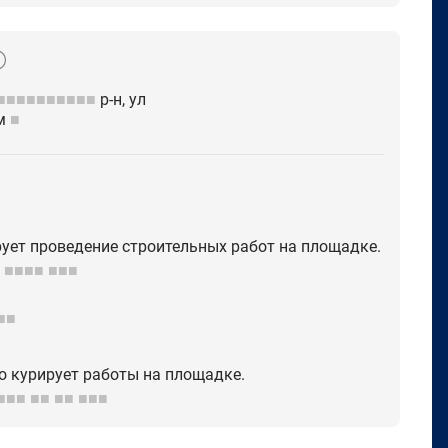
■■■■■■■■■■
р-н, ул
ом
■
ирует проведение строительных работ на площадке.
■■■■
■■■
■■
о курирует работы на площадке.
■■■
■■
■■
■■■