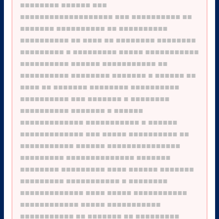
■■■■■■■■
■■■■■■
■■■
■■■■■■■■■■■■■■■■■■■
■■■
■■■■■■■■■■
■■
■■■■■■■
■■■■■■■■■■
■■
■■■■■■■■■■
■■■■■■■■■■
■■
■■■■
■■
■■■■■■■■
■■■■■■■■
■■■■■■■■■
■
■■■■■■■■■
■■■■■
■■■■■■■■■■■
■■■■■■■■■■
■■■■■■
■■■■■■■■■■■
■■
■■■■■■■■■■
■■■■■■■■
■■■■■■■
■
■■■■■■
■■
■■■■
■■
■■■■■■■
■■■■■■■■
■■■■■■■■■■
■■■■■■■■■■
■■■
■■■■■■■
■
■■■■■■■■
■■■■■■■■■■
■■■■■■■
■
■■■■■■
■■■■■■■■■■■■■
■■■■■■■■■■■
■
■■■■■■
■■■■■■■■■■■■■
■■■
■■■■■
■■■■■■■■■■
■■
■■■■■■■■■■■
■■■■■■
■■■■■■■■■■■■■■■
■■■■■■■■■
■■■■■■■■■■■■■■
■■■■■■■
■■■■■■■■
■■■■■■■■■
■■■■
■■■■■■
■■■■■■■
■■■■■■■■■
■■■■■■■■■■■
■
■■■■■■■■
■■■■■■■■■■■■■
■■■■
■■■■■
■■■■■■■■■■■
■■■■■■■■■■■■
■■■■■
■■■■■■■■■■■
■■■■■■■■■■■
■■
■■■■■■■
■■
■■■■■■■■■