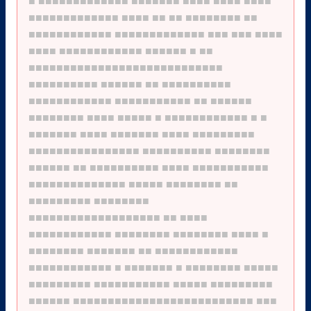
■
■■■■■■■■■■■■■
■■■■■■■
■■■■
■■■■
■■■■
■■■■■■■■■■■■■
■■■■
■■
■■
■■■■■■■■
■■
■■■■■■■■■■■■
■■■■■■■■■■■■■
■■■
■■■
■■■■
■■■■
■■■■■■■■■■■■
■■■■■■
■
■■
■■■■■■■■■■■■■■■■■■■■■■■■■■■■
■■■■■■■■■■
■■■■■■
■■
■■■■■■■■■■
■■■■■■■■■■■■
■■■■■■■■■■■
■■
■■■■■■
■■■■■■■■
■■■■
■■■■■
■
■■■■■■■■■■■■
■
■
■■■■■■■
■■■■
■■■■■■■
■■■■
■■■■■■■■■
■■■■■■■■■■■■■■■■
■■■■■■■■■■
■■■■■■■■
■■■■■■
■■
■■■■■■■■■■
■■■■
■■■■■■■■■■■
■■■■■■■■■■■■■■
■■■■■
■■■■■■■■
■■
■■■■■■■■■
■■■■■■■■
■■■■■■■■■■■■■■■■■■■
■■
■■■■
■■■■■■■■■■■■
■■■■■■■■
■■■■■■■■
■■■■
■
■■■■■■■■
■■■■■■■
■■
■■■■■■■■■■■■
■■■■■■■■■■■■
■
■■■■■■■
■
■■■■■■■■
■■■■■
■■■■■■■■■
■■■■■■■■■■■
■■■■■
■■■■■■■■■
■■■■■■
■■■■■■■■■■■■■■■■■■■■■■■■■■
■■■