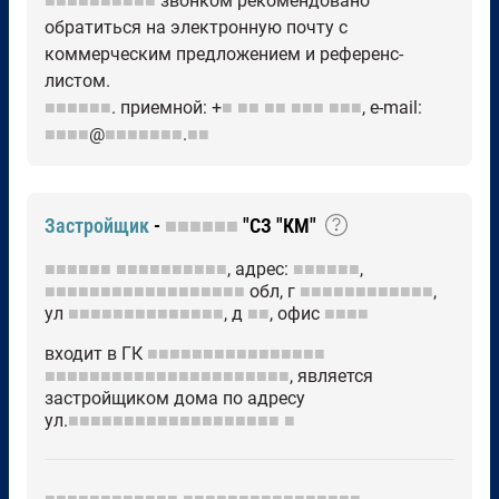
■■■■■■■■■■
звонком рекомендовано
обратиться на электронную почту с
коммерческим предложением и референс-
листом.
■■■■■■
. приемной: +
■
■■
■■
■■■
■■■
, е-mail:
■■■■
@
■■■■■■■
.
■■
Застройщик
-
■■■■■■
"СЗ "КМ"
■■■■■■
■■■■■■■■■■
, адрес:
■■■■■■
,
■■■■■■■■■■■■■■■■■■
обл, г
■■■■■■■■■■■■
,
ул
■■■■■■■■■■■■■■
, д
■■
, офис
■■■■
входит в ГК
■■■■■■■■■■■■■■■■
■■■■■■■■■■■■■■■■■■■■■■
, является
застройщиком дома по адресу
ул.
■■■■■■■■■■■■■■■■■■■
■