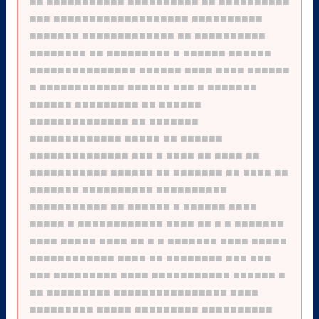
■■
■■■■■■■■■■■
■■■■■■■■■■
■■
■■■■■■■■■■
■■■
■■■■■■■■■■■■■■■■■■■
■■■■■■■■■■
■■■■■■■
■■■■■■■■■■■■■
■■
■■■■■■■■■■
■■■■■■■■
■■
■■■■■■■■■
■
■■■■■■
■■■■■■
■■■■■■■■■■■■■■■
■■■■■■
■■■■
■■■■
■■■■■■
■
■■■■■■■■■■■■
■■■■■■
■■■
■
■■■■■■■
■■■■■■
■■■■■■■■■
■■
■■■■■■
■■■■■■■■■■■■■■
■■
■■■■■■■
■■■■■■■■■■■■■
■■■■■
■■
■■■■■■
■■■■■■■■■■■■■■
■■■
■
■■■■
■■
■■■■
■■
■■■■■■■■■■■
■■■■■■
■■
■■■■■■■
■■
■■■■
■■
■■■■■■■
■■■■■■■■■■
■■■■■■■■■■
■■■■■■■■■■■
■■
■■■■■■
■
■■■■■■
■■■■
■■■■■
■
■■■■■■■■■■■■
■■■■
■■
■
■
■■■■■■■
■■■■
■■■■■
■■■■
■■
■
■
■■■■■■■
■■■■
■■■■■
■■■■■■■■■■■■
■■■■
■■
■■■■■■■■
■■■
■■■
■■■
■■■■■■■■■
■■■■
■■■■■■■■■■■
■■■■■■
■
■■
■■■■■■■■■
■■■■■■■■■■■■■■■■
■■■■
■■■■■■■■■
■■■■■
■■■■■■■■■
■■■■■■■■■■