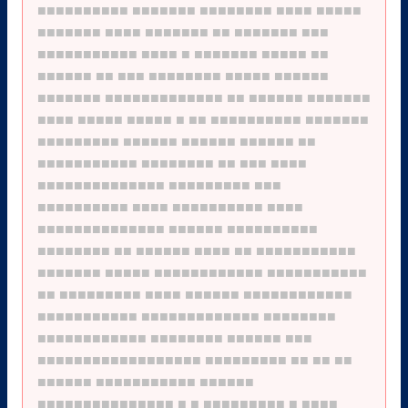
■■■■■■■■■■
■■■■■■■
■■■■■■■■
■■■■
■■■■■
■■■■■■■
■■■■
■■■■■■■
■■
■■■■■■■
■■■
■■■■■■■■■■■
■■■■
■
■■■■■■■
■■■■■
■■
■■■■■■
■■
■■■
■■■■■■■■
■■■■■
■■■■■■
■■■■■■■
■■■■■■■■■■■■■
■■
■■■■■■
■■■■■■■
■■■■
■■■■■
■■■■■
■
■■
■■■■■■■■■■
■■■■■■■
■■■■■■■■■
■■■■■■
■■■■■■
■■■■■■
■■
■■■■■■■■■■■
■■■■■■■■
■■
■■■
■■■■
■■■■■■■■■■■■■■
■■■■■■■■■
■■■
■■■■■■■■■■
■■■■
■■■■■■■■■■
■■■■
■■■■■■■■■■■■■■
■■■■■■
■■■■■■■■■■
■■■■■■■■
■■
■■■■■■
■■■■
■■
■■■■■■■■■■■
■■■■■■■
■■■■■
■■■■■■■■■■■■
■■■■■■■■■■■
■■
■■■■■■■■■
■■■■
■■■■■■
■■■■■■■■■■■■
■■■■■■■■■■■
■■■■■■■■■■■■■
■■■■■■■■
■■■■■■■■■■■■
■■■■■■■■
■■■■■■
■■■
■■■■■■■■■■■■■■■■■■
■■■■■■■■■
■■
■■
■■
■■■■■■
■■■■■■■■■■■
■■■■■■
■■■■■■■■■■■■■■■
■
■
■■■■■■■■■
■
■■■■