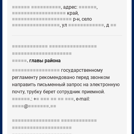
■■■■■■
■■■■■■■■■■
, адрес:
■■■■■■
,
■■■■■■■■■■■■■■■■■■
край,
■■■■■■■■■■■■■■■■■■■■
р-н, село
■■■■■■■■■■■■■■■■
, ул
■■■■■■■■■■■■
, д
■■
■■■■■■■■■■■■
■■■■■■■■■■■■■■■■
■■■■■■■■■■■■■■■■■■■■
■■■■■
. главы района
■■■■■■■■■■■■■■■■
государственному
регламенту рекомендовано перед звонком
направить письменный запрос на электронную
почту, трубку берет сотрудник приемной.
■■■■■■
.: +
■
■■■
■■
■■
■■■
, e-mail:
■■■■
@
■■■■■■■
.
■■
■■■■■■■■■■■■■■■■
■■■■■■■■■■■■
■■■■■■■■■■■■■■■■■■■■