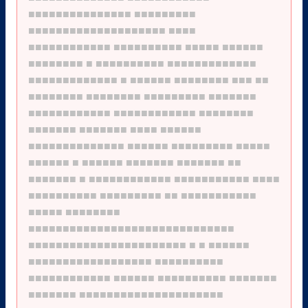
■■■■■■■■■■■■■■■
■■■■■■■■■
■■■■■■■■■■■■■■■■■■■■
■■■■
■■■■■■■■■■■■
■■■■■■■■■■
■■■■■
■■■■■■
■■■■■■■■
■
■■■■■■■■■■
■■■■■■■■■■■■■
■■■■■■■■■■■■■
■
■■■■■■
■■■■■■■■
■■■
■■
■■■■■■■■
■■■■■■■■
■■■■■■■■■
■■■■■■■
■■■■■■■■■■■■
■■■■■■■■■■■■
■■■■■■■■
■■■■■■■
■■■■■■■
■■■■
■■■■■■
■■■■■■■■■■■■■■
■■■■■■
■■■■■■■■■
■■■■■
■■■■■■
■
■■■■■■
■■■■■■■
■■■■■■■
■■
■■■■■■■
■
■■■■■■■■■■■■
■■■■■■■■■■■
■■■■
■■■■■■■■■■
■■■■■■■■■
■■
■■■■■■■■■■■
■■■■■
■■■■■■■■
■■■■■■■■■■■■■■■■■■■■■■■■■■■■■■
■■■■■■■■■■■■■■■■■■■■■■■
■
■
■■■■■■
■■■■■■■■■■■■■■■■■■
■■■■■■■■■■
■■■■■■■■■■■■
■■■■■■
■■■■■■■■■■
■■■■■■■
■■■■■■■
■■■■■■■■■■■■■■■■■■■■■