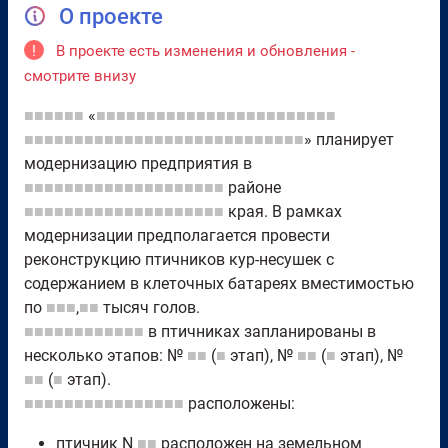
О проекте
!
В проекте есть изменения и обновления -
смотрите внизу
■■■■■■
«
■■■■■■■■■■■■■■■■■■■■■■■■
■■■■■■■■■■■■■■■■■■■■■■■■■■■■
» планирует
модернизацию предприятия в
■■■■■■■■■■■■■■■■■■■■
районе
■■■■■■■■■■■■■■■■■■■■
края. В рамках
модернизации предполагается провести
реконструкцию птичников кур-несушек с
содержанием в клеточных батареях вместимостью
по
■■■
,
■■
тысяч голов.
■■■■■■■■■■■■
в птичниках запланированы в
несколько этапов: №
■■
(
■
этап), №
■■
(
■
этап), №
■■
(
■
этап).
■■■■■■■■■■■■■■■■
расположены:
птичник N
■■
расположен на земельном