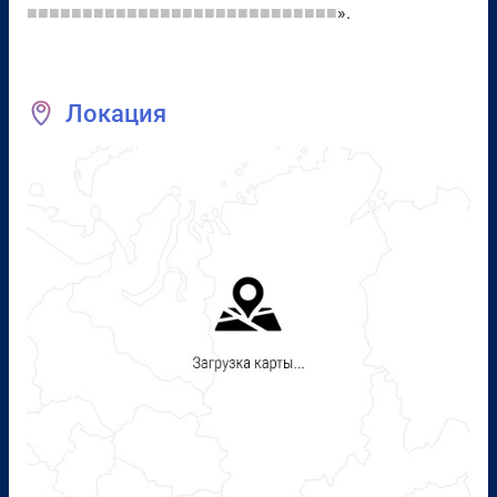
■■■■■■■■■■■■■■■■■■■■■■■■■■■■
».
Локация