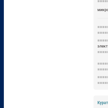
■■■■
микр
■■■■
■■■■
■■■■
элект
■■■■
■■■■
■■■■
■■■■
■■■■
Кура