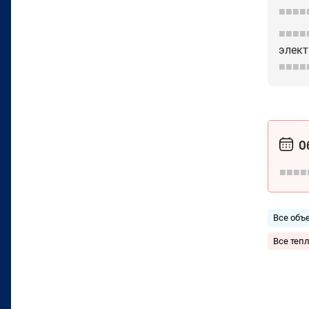
■■■■
■■■■
элект
■■■■
О
■■■■
Все объ
Все теп