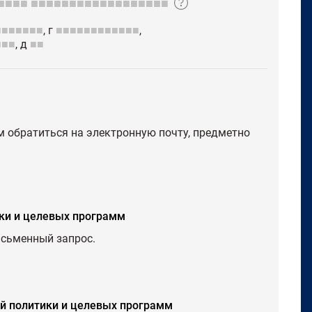
■■■■
■■■■■■■■■■■■■■■■■■
■■■■■■■
, г
■■■■■■■■■■■■
,
■■■
, д
■■
м обратиться на электронную почту, предметно
ки и целевых программ
исьменный запрос.
й политики и целевых программ