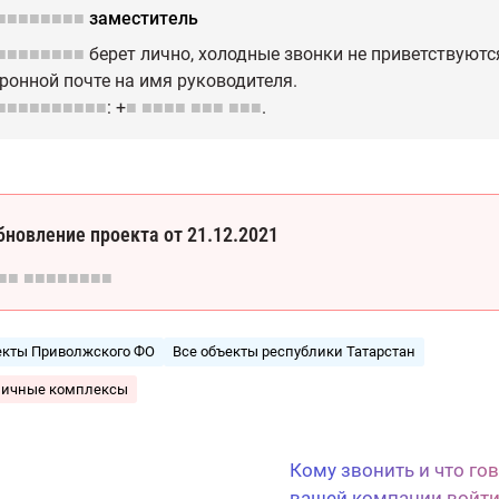
■■■■■■■■
заместитель
■■■■■■■■
берет лично, холодные звонки не приветствуютс
ронной почте на имя руководителя.
■■■■■■■■■■
: +
■
■■■■
■■■
■■■
.
бновление проекта от 21.12.2021
■■
■■■■■■■■
екты Приволжского ФО
Все объекты республики Татарстан
личные комплексы
Кому звонить и что го
Сценарии холодных звонков
вашей компании войти