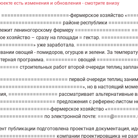
роекте есть изменения и обновления - смотрите внизу
■■■■■■■■■■■■■■■■■■■■■■
-фермерское хозяйство «
■■■
■■■■■■■■■■■■■■■■■■■■
районе республики
■■■■■■■■■
лежит лениногорскому фермеру
■■■■■■■■■■■■■■■■■■
■■
ое хозяйство – сразу на площади
■
гектар.
■■■■■■■■■■■
■■■■■■■■■■■
» уже заработала.
■■■■■■■■■■■■■■■■■■■■
ании овощей - помидоров, огурцов и зелени. За температ
терная программа.
■■■■■■■■■■
овощей
■■■■■■■■■■■■■
■■■■■■
строительных работ второй очереди теплиц запла
■■■■■■■■■■■■■■■■■■■■■■
первой очереди теплиц зани
■■■■■■■■■■■■■■■■■■■■■■■■■■■
», но в настоящий моме
ния,
■■■■■■■■■■■■■■■■
рассматривает альтернативные в
■■■■■■■■■■■■■■■■■■
предложения с референс-листом н
■■■■■■■■■■■■■■■■
-фермерское хозяйство «
■■■■■■■■■
■■■■■■■■■■■■■■
по электронной почте:
■■■■
@
■■■■■■■
.
нт публикации подготовлена проектная документация, ид
■■■■■■■■■■■■■■■■■■
компании проектировщика не разг