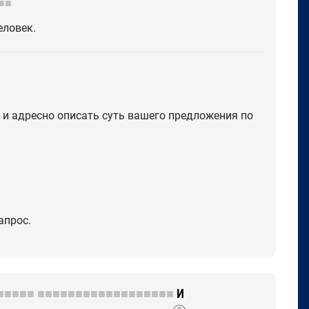
■■
еловек.
 и адресно описать суть вашего предложения по
апрос.
■■■■■
■■■■■■■■■■■■■■■■■■
И