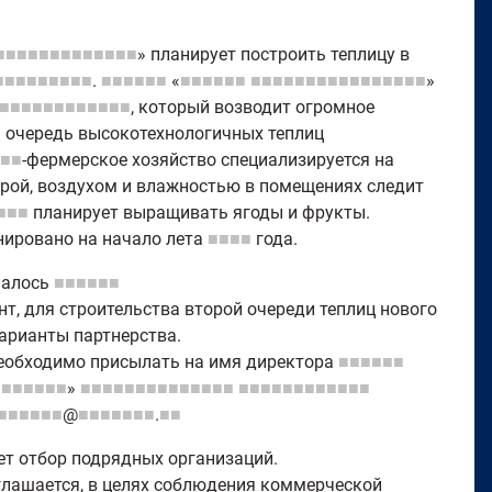
■■■■■■■■■■■■■
» планирует построить теплицу в
■■■■■■■■■
.
■■■■■■
«
■■■■■■
■■■■■■■■■■■■■■■■
»
■■■■■■■■■■■■
, который возводит огромное
■
очередь высокотехнологичных теплиц
■■
-фермерское хозяйство специализируется на
урой, воздухом и влажностью в помещениях следит
■■■
планирует выращивать ягоды и фрукты.
нировано на начало лета
■■■■
года.
малось
■■■■■■
нт, для строительства второй очереди теплиц нового
арианты партнерства.
еобходимо присылать на имя директора
■■■■■■
■■■■■■■
»
■■■■■■■■■■■■■■
■■■■■■■■■■■■
■■■■■■
@
■■■■■■■
.
■■
ет отбор подрядных организаций.
лашается, в целях соблюдения коммерческой