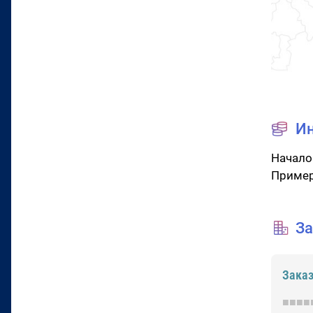
И
Начало
Пример
За
Зака
■■■■