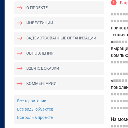
!
В п
О ПРОЕКТЕ
■■■■■■
■■■■■■
ИНВЕСТИЦИИ
принад
тепличн
ЗАДЕЙСТВОВАННЫЕ ОРГАНИЗАЦИИ
«
■■■■■
выращив
ОБНОВЛЕНИЯ
компью
■■■■■■
B2B-ПОДСКАЗКИ
■■■■■■
«
■■■■■
КОММЕНТАРИИ
поколе
■■■■■■
■■■■■■
Все территории
■■■■■■
Все виды объектов
Все роли в проекте
На моме
■■■■■■