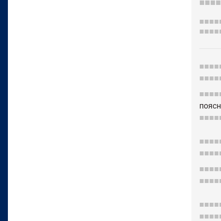
■■■■
■■■■
■■■■
■■■■
■■■■
■■■■
поясн
■■■■
■■■■
■■■■
■■■■
■■■■
■■■■
■■■■