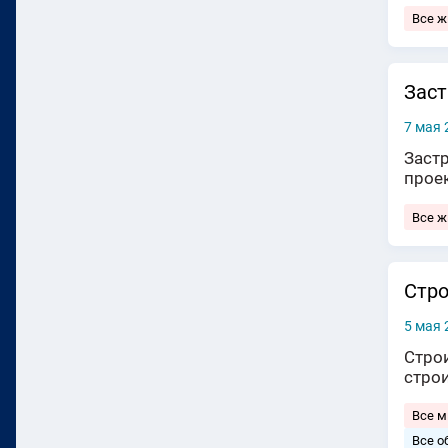
Все 
Заст
7 мая 
Заст
прое
Все 
Стро
5 мая 
Стро
стро
Все 
Все о