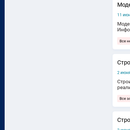
Моде
11 июн
Моде
Инфо
Все 
Стро
2 июня
Стро
реал
Все э
Стро