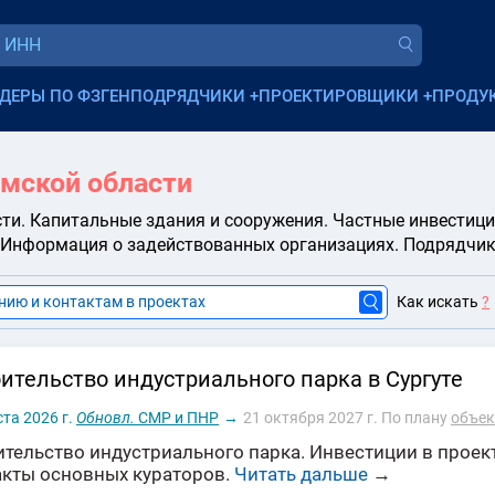
ДЕРЫ ПО ФЗ
ГЕНПОДРЯДЧИКИ
+
ПРОЕКТИРОВЩИКИ
+
ПРОДУ
омской области
сти. Капитальные здания и сооружения. Частные инвестиц
. Информация о задействованных организациях. Подрядчик
Как искать
?
ительство индустриального парка в Сургуте
ста 2026 г.
Обновл.
СМР и ПНР
→
21 октября 2027 г.
По плану
объек
тельство индустриального парка. Инвестиции в проект
акты основных кураторов.
Читать дальше
→