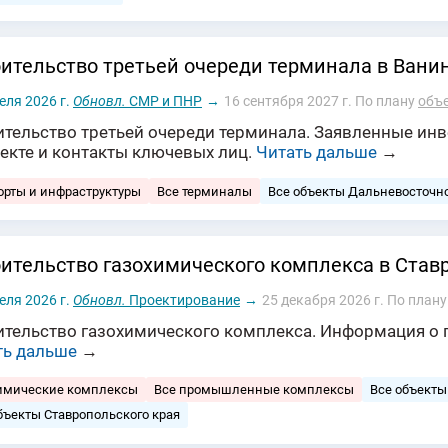
ительство третьей очереди терминала в Вани
еля 2026 г.
Обновл.
СМР и ПНР
→
16 сентября 2027 г.
По плану
объе
ительство третьей очереди терминала. Заявленные инв
оекте и контакты ключевых лиц.
Читать дальше
→
орты и инфраструктуры
Все терминалы
Все объекты Дальневосточн
ительство газохимического комплекса в Став
еля 2026 г.
Обновл.
Проектирование
→
25 декабря 2026 г.
По план
ительство газохимического комплекса. Информация о п
ть дальше
→
химические комплексы
Все промышленные комплексы
Все объекты
бъекты Ставропольского края