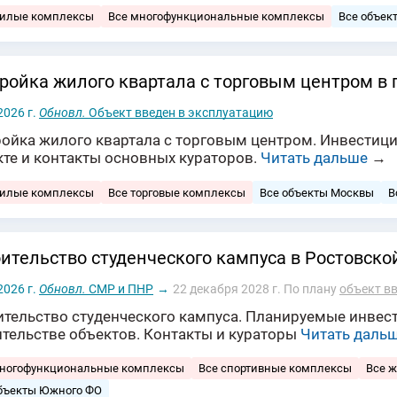
жилые комплексы
Все многофункциональные комплексы
Все объек
ройка жилого квартала с торговым центром в 
2026 г.
Обновл.
Объект введен в эксплуатацию
ройка жилого квартала с торговым центром. Инвестици
кте и контакты основных кураторов.
Читать дальше
→
жилые комплексы
Все торговые комплексы
Все объекты Москвы
В
ительство студенческого кампуса в Ростовско
2026 г.
Обновл.
СМР и ПНР
→
22 декабря 2028 г.
По плану
объект в
ительство студенческого кампуса. Планируемые инвест
ительстве объектов. Контакты и кураторы
Читать даль
многофункциональные комплексы
Все спортивные комплексы
Все 
бъекты Южного ФО