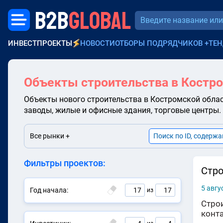
B2B
GLOBAL
ИНВЕСТПРОЕКТЫ
НОВОСТИ
ОТБОРЫ ПОДРЯДЧИКОВ
+
ТЕН
Объекты строительства в Костр
Объекты нового строительства в Костромской обла
заводы, жилые и офисные здания, торговые центры
Все рынки +
Фильтры проектов:
Стро
5 авгу
Год начала:
17
17
из
Строи
конт