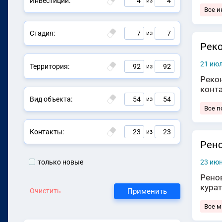
Инвестиции:
4
4
из
Все и
Стадия:
7
7
из
Реко
21 июл
Территория:
92
92
из
Рекон
конт
Вид объекта:
54
54
из
Все п
Контакты:
23
23
из
Рено
только новые
23 июн
Рено
кура
Применить
Очистить
Все 