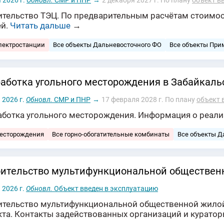
 2026 г.
Обновл.
СМР и ПНР
→
2 декабря 2027 г.
По плану
объект в
ительство ТЭЦ. По предварительным расчётам стоимос
ей.
Читать дальше
→
лектростанции
Все объекты Дальневосточного ФО
Все объекты При
аботка угольного месторождения в Забайкаль
 2026 г.
Обновл.
СМР и ПНР
→
17 февраля 2028 г.
По плану
объект 
аботка угольного месторождения. Информация о реали
месторождения
Все горно-обогатительные комбинаты
Все объекты Д
ительство мультифункциональной обществен
 2026 г.
Обновл.
Объект введен в эксплуатацию
ительство мультифункциональной общественной жилой
кта. Контакты задействованных организаций и курато