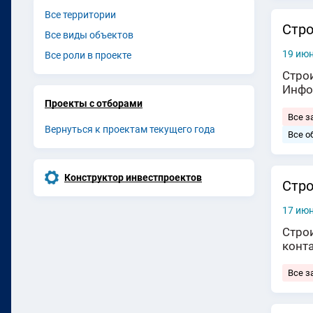
Все территории
Стро
Все виды объектов
19 июн
Все роли в проекте
Стро
Инфо
Проекты с отборами
Все з
Вернуться к проектам текущего года
Все о
Конструктор инвестпроектов
Cтро
17 июн
Стро
конт
Все з