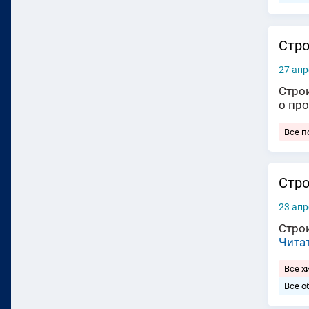
Стро
27 апр
Стро
о пр
Все п
Cтро
23 апр
Cтро
Чита
Все 
Все о