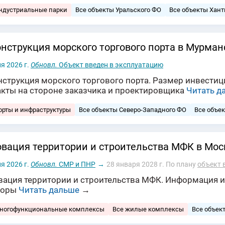
ндустриальные парки
Все объекты Уральского ФО
Все объекты Хант
нструкция морского торгового порта в Мурман
я 2026 г.
Обновл.
Объект введен в эксплуатацию
струкция морского торгового порта. Размер инвестици
акты на стороне заказчика и проектировщика
Читать д
орты и инфраструктуры
Все объекты Северо-Западного ФО
Все объе
вация территории и строительства МФК в Мос
я 2026 г.
Обновл.
СМР и ПНР
→
28 января 2028 г.
По плану
объект 
вация территории и строительства МФК. Информация и
торы
Читать дальше
→
многофункциональные комплексы
Все жилые комплексы
Все объек