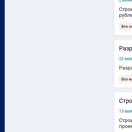
2 июня
Стро
рубл
Все э
Разр
22 мая
Разр
Все 
Стро
13 мая
Стро
прое