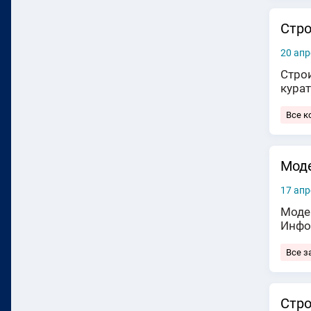
Стро
20 апр
Строи
кура
Все к
Моде
17 апр
Модер
Инфо
Все з
Стро