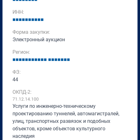
ИНН:
■
■
■
■
■
■
■
■
■
■
Форма закупки:
Электронный аукцион
Регион:
■
■
■
■
■
■
■
■
■
■
■
■
■
■
■
■
■
■
ФЗ:
44
ОКПД-2:
71.12.14.100
Услуги по инженерно-техническому
проектированию туннелей, автомагистралей,
улиц, транспортных развязок и подобных
объектов, кроме объектов культурного
наследия