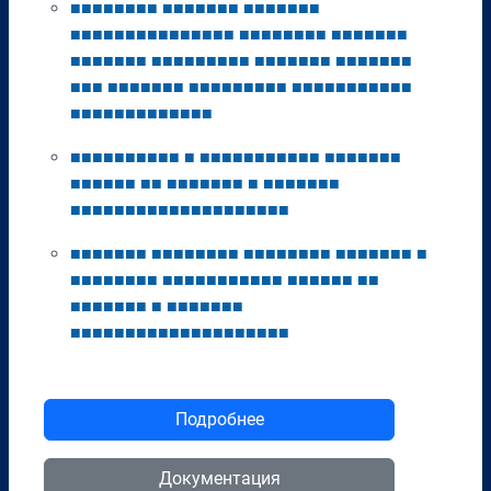
■
■
■
■
■
■
■
■
■
■
■
■
■
■
■
■
■
■
■
■
■
■
■
■
■
■
■
■
■
■
■
■
■
■
■
■
■
■
■
■
■
■
■
■
■
■
■
■
■
■
■
■
■
■
■
■
■
■
■
■
■
■
■
■
■
■
■
■
■
■
■
■
■
■
■
■
■
■
■
■
■
■
■
■
■
■
■
■
■
■
■
■
■
■
■
■
■
■
■
■
■
■
■
■
■
■
■
■
■
■
■
■
■
■
■
■
■
■
■
■
■
■
■
■
■
■
■
■
■
■
■
■
■
■
■
■
■
■
■
■
■
■
■
■
■
■
■
■
■
■
■
■
■
■
■
■
■
■
■
■
■
■
■
■
■
■
■
■
■
■
■
■
■
■
■
■
■
■
■
■
■
■
■
■
■
■
■
■
■
■
■
■
■
■
■
■
■
■
■
■
■
■
■
■
■
■
■
■
■
■
■
■
■
■
■
■
■
■
■
■
■
■
■
■
■
■
■
■
■
■
■
■
■
■
■
■
■
■
■
■
■
■
■
■
■
■
■
■
■
■
■
■
■
■
■
■
■
■
■
■
■
■
■
■
■
■
■
■
■
■
■
■
■
■
■
■
■
■
■
■
■
■
■
■
■
■
■
■
■
■
Подробнее
Документация