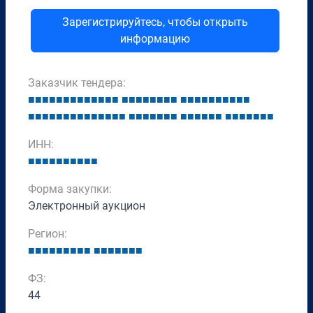
Зарегистрируйтесь, чтобы открыть
информацию
Заказчик тендера:
■
■
■
■
■
■
■
■
■
■
■
■
■
■
■
■
■
■
■
■
■
■
■
■
■
■
■
■
■
■
■
■
■
■
■
■
■
■
■
■
■
■
■
■
■
■
■
■
■
■
■
■
■
■
■
■
■
■
■
■
■
■
■
■
■
ИНН:
■
■
■
■
■
■
■
■
■
■
Форма закупки:
Электронный аукцион
Регион:
■
■
■
■
■
■
■
■
■
■
■
■
■
■
■
■
ФЗ:
44