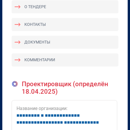
О ТЕНДЕРЕ
КОНТАКТЫ
ДОКУМЕНТЫ
КОММЕНТАРИИ
Проектировщик (определён
18.04.2025)
Название организации:
■
■
■
■
■
■
■
■
■
■
■
■
■
■
■
■
■
■
■
■
■
■
■
■
■
■
■
■
■
■
■
■
■
■
■
■
■
■
■
■
■
■
■
■
■
■
■
■
■