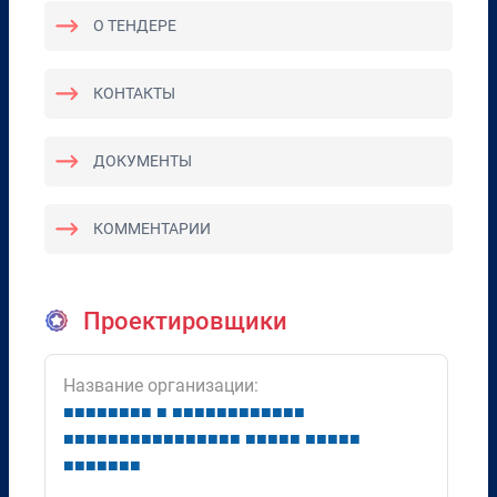
О ТЕНДЕРЕ
КОНТАКТЫ
ДОКУМЕНТЫ
КОММЕНТАРИИ
Проектировщики
Название организации:
■
■
■
■
■
■
■
■
■
■
■
■
■
■
■
■
■
■
■
■
■
■
■
■
■
■
■
■
■
■
■
■
■
■
■
■
■
■
■
■
■
■
■
■
■
■
■
■
■
■
■
■
■
■