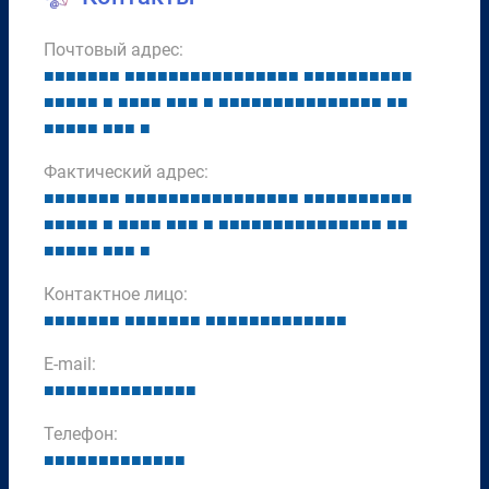
Почтовый адрес:
■
■
■
■
■
■
■
■
■
■
■
■
■
■
■
■
■
■
■
■
■
■
■
■
■
■
■
■
■
■
■
■
■
■
■
■
■
■
■
■
■
■
■
■
■
■
■
■
■
■
■
■
■
■
■
■
■
■
■
■
■
■
■
■
■
■
■
■
■
■
■
■
■
Фактический адрес:
■
■
■
■
■
■
■
■
■
■
■
■
■
■
■
■
■
■
■
■
■
■
■
■
■
■
■
■
■
■
■
■
■
■
■
■
■
■
■
■
■
■
■
■
■
■
■
■
■
■
■
■
■
■
■
■
■
■
■
■
■
■
■
■
■
■
■
■
■
■
■
■
■
Контактное лицо:
■
■
■
■
■
■
■
■
■
■
■
■
■
■
■
■
■
■
■
■
■
■
■
■
■
■
■
E-mail:
■
■
■
■
■
■
■
■
■
■
■
■
■
■
Телефон:
■
■
■
■
■
■
■
■
■
■
■
■
■