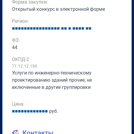
Форма закупки:
Открытый конкурс в электронной форме
Регион:
■
■
■
■
■
■
■
■
■
■
■
■
■
■
■
■
■
■
■
■
■
■
■
■
■
ФЗ:
44
ОКПД-2:
71.12.12.190
Услуги по инженерно-техническому
проектированию зданий прочие, не
включенные в другие группировки
Цена:
■
■
■
■
■
■
■
■
■
■
■
■
руб.
Контакты