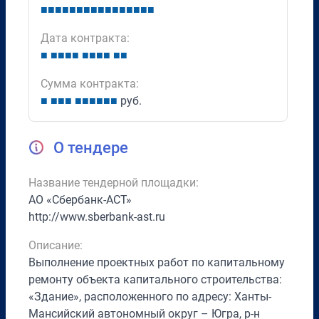
■
■
■
■
■
■
■
■
■
■
■
■
■
■
■
■
Дата контракта:
■
■
■
■
■
■
■
■
■
■
■
Сумма контракта:
■
■
■
■
■
■
■
■
■
■
руб.
О тендере
Название тендерной площадки:
АО «Сбербанк-АСТ»
http://www.sberbank-ast.ru
Описание:
Выполнение проектных работ по капитальному
ремонту объекта капитального строительства:
«Здание», расположенного по адресу: Ханты-
Мансийский автономный округ – Югра, р-н