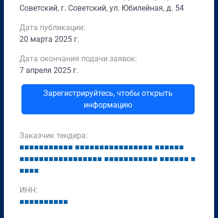
Советский, г. Советский, ул. Юбилейная, д. 54
Дата публикации:
20 марта 2025 г.
Дата окончания подачи заявок:
7 апреля 2025 г.
Зарегистрируйтесь, чтобы открыть
информацию
Заказчик тендера:
■
■
■
■
■
■
■
■
■
■
■
■
■
■
■
■
■
■
■
■
■
■
■
■
■
■
■
■
■
■
■
■
■
■
■
■
■
■
■
■
■
■
■
■
■
■
■
■
■
■
■
■
■
■
■
■
■
■
■
■
■
■
■
■
■
■
■
■
■
■
■
■
ИНН:
■
■
■
■
■
■
■
■
■
■