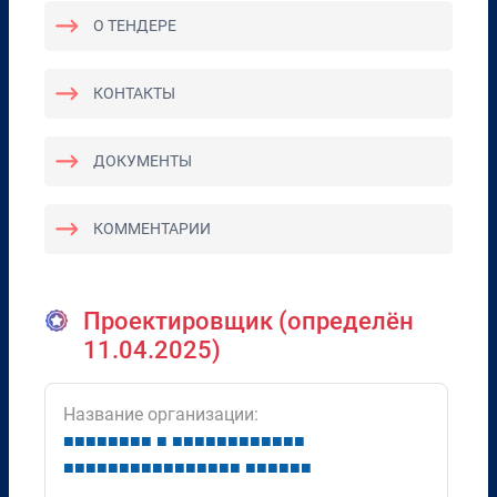
О ТЕНДЕРЕ
КОНТАКТЫ
ДОКУМЕНТЫ
КОММЕНТАРИИ
Проектировщик (определён
11.04.2025)
Название организации:
■
■
■
■
■
■
■
■
■
■
■
■
■
■
■
■
■
■
■
■
■
■
■
■
■
■
■
■
■
■
■
■
■
■
■
■
■
■
■
■
■
■
■