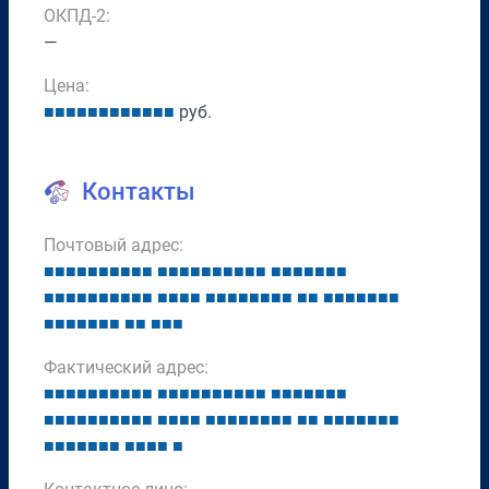
ОКПД-2:
—
Цена:
■
■
■
■
■
■
■
■
■
■
■
■
руб.
Контакты
Почтовый адрес:
■
■
■
■
■
■
■
■
■
■
■
■
■
■
■
■
■
■
■
■
■
■
■
■
■
■
■
■
■
■
■
■
■
■
■
■
■
■
■
■
■
■
■
■
■
■
■
■
■
■
■
■
■
■
■
■
■
■
■
■
■
■
■
■
■
■
■
■
■
■
Фактический адрес:
■
■
■
■
■
■
■
■
■
■
■
■
■
■
■
■
■
■
■
■
■
■
■
■
■
■
■
■
■
■
■
■
■
■
■
■
■
■
■
■
■
■
■
■
■
■
■
■
■
■
■
■
■
■
■
■
■
■
■
■
■
■
■
■
■
■
■
■
■
■