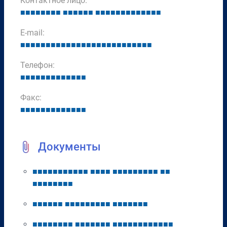
Контактное лицо:
■
■
■
■
■
■
■
■
■
■
■
■
■
■
■
■
■
■
■
■
■
■
■
■
■
■
■
E-mail:
■
■
■
■
■
■
■
■
■
■
■
■
■
■
■
■
■
■
■
■
■
■
■
■
■
■
Телефон:
■
■
■
■
■
■
■
■
■
■
■
■
■
Факс:
■
■
■
■
■
■
■
■
■
■
■
■
■
Документы
■
■
■
■
■
■
■
■
■
■
■
■
■
■
■
■
■
■
■
■
■
■
■
■
■
■
■
■
■
■
■
■
■
■
■
■
■
■
■
■
■
■
■
■
■
■
■
■
■
■
■
■
■
■
■
■
■
■
■
■
■
■
■
■
■
■
■
■
■
■
■
■
■
■
■
■
■
■
■
■
■
■
■