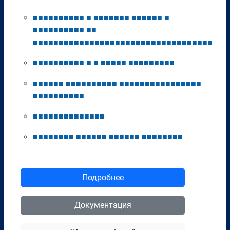
■
■
■
■
■
■
■
■
■
■
■
■
■
■
■
■
■
■
■
■
■
■
■
■
■
■
■
■
■
■
■
■
■
■
■
■
■
■
■
■
■
■
■
■
■
■
■
■
■
■
■
■
■
■
■
■
■
■
■
■
■
■
■
■
■
■
■
■
■
■
■
■
■
■
■
■
■
■
■
■
■
■
■
■
■
■
■
■
■
■
■
■
■
■
■
■
■
■
■
■
■
■
■
■
■
■
■
■
■
■
■
■
■
■
■
■
■
■
■
■
■
■
■
■
■
■
■
■
■
■
■
■
■
■
■
■
■
■
■
■
■
■
■
■
■
■
■
■
■
■
■
■
■
■
■
■
■
■
■
■
■
■
■
■
■
■
■
■
■
■
■
■
■
■
■
■
■
■
■
■
■
■
Подробнее
Документация