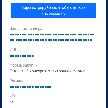
Зарегистрируйтесь, чтобы открыть
информацию
Заказчик тендера:
■
■
■
■
■
■
■
■
■
■
■
■
■
■
■
■
■
■
■
■
■
■
■
■
■
■
■
■
■
■
■
■
■
■
■
■
■
■
■
■
■
■
■
■
■
■
■
■
■
■
■
■
■
■
■
■
■
■
■
■
■
■
■
■
■
■
■
ИНН:
■
■
■
■
■
■
■
■
■
■
Форма закупки:
Открытый конкурс в электронной форме
Регион:
■
■
■
■
■
■
■
■
■
■
■
■
■
■
■
■
■
ФЗ:
44