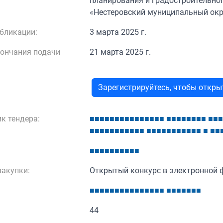
планирования и градостроительно
«Нестеровский муниципальный окр
бликации:
3 марта 2025 г.
кончания подачи
21 марта 2025 г.
Зарегистрируйтесь, чтобы откр
к тендера:
■
■
■
■
■
■
■
■
■
■
■
■
■
■
■
■
■
■
■
■
■
■
■
■
■
■
■
■
■
■
■
■
■
■
■
■
■
■
■
■
■
■
■
■
■
■
■
■
■
■
■
■
■
■
■
■
■
■
■
■
■
акупки:
Открытый конкурс в электронной 
■
■
■
■
■
■
■
■
■
■
■
■
■
■
■
■
■
■
■
■
■
■
44