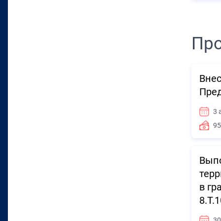
Про
Внес
Пред
3 
95
Выпо
терр
в гр
8.Т.1
30