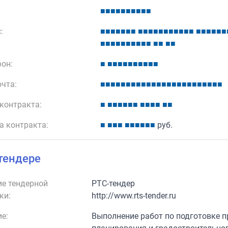
■
■
■
■
■
■
■
■
■
■
:
■
■
■
■
■
■
■
■
■
■
■
■
■
■
■
■
■
■
■
■
■
■
■
■
■
■
■
■
■
■
■
■
■
■
■
■
■
■
он:
■
■
■
■
■
■
■
■
■
■
■
очта:
■
■
■
■
■
■
■
■
■
■
■
■
■
■
■
■
■
■
■
■
■
■
■
■
контракта:
■
■
■
■
■
■
■
■
■
■
■
■
■
а контракта:
■
■
■
■
■
■
■
■
■
■
руб.
тендере
е тендерной
РТС-тендер
ки:
http://www.rts-tender.ru
е:
Выполнение работ по подготовке п