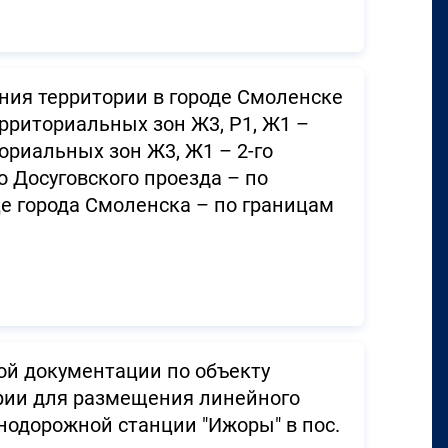
ния территории в городе Смоленске
ерриториальных зон Ж3, Р1, Ж1 –
ориальных зон Ж3, Ж1 – 2-го
о Досуговского проезда – по
е города Смоленска – по границам
ой документации по объекту
ории для размещения линейного
одорожной станции "Ижоры" в пос.