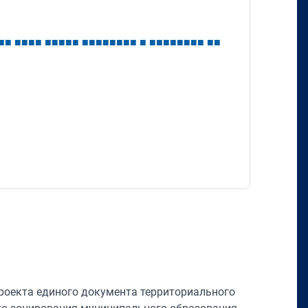
■
■
■
■
■
■
■
■
■
■
■
■
■
■
■
■
■
■
■
■
■
■
■
■
■
■
■
■
■
■
роекта единого документа территориального