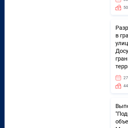
50
Разр
в гр
улиц
Досу
гран
терр
27
44
Выпо
"Под
объе