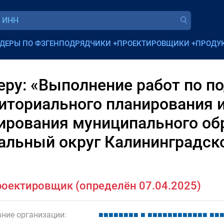
ДЕРЫ ПО ФЗ
ГЕНПОДРЯДЧИКИ
+
ПРОЕКТИРОВЩИКИ
+
ПРОДУ
ру: «Выполнение работ по по
иториального планирования 
нирования муниципального об
альный округ Калининградск
оектировщик (определён 07.04.2025)
ние организации:
■
■
■
■
■
■
■
■
■
■
■
■
■
■
■
■
■
■
■
■
■
■
■