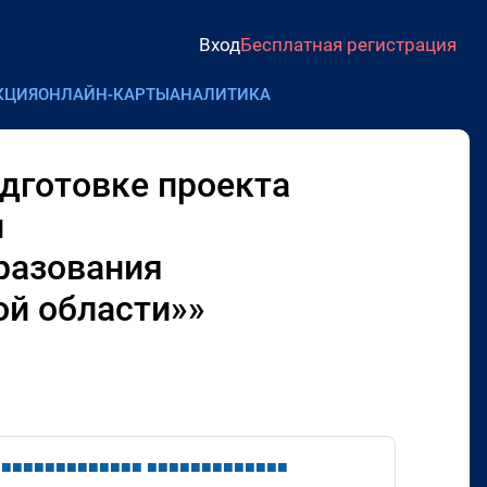
Вход
Бесплатная регистрация
КЦИЯ
ОНЛАЙН-КАРТЫ
АНАЛИТИКА
дготовке проекта
и
разования
ой области»»
■
■
■
■
■
■
■
■
■
■
■
■
■
■
■
■
■
■
■
■
■
■
■
■
■
■
■