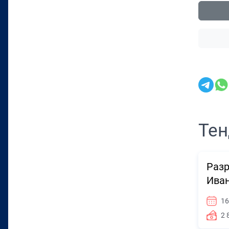
Тен
Разр
Иван
16
2 