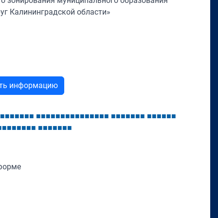
го зонирования муниципального образования
уг Калининградской области»
ыть информацию
■
■
■
■
■
■
■
■
■
■
■
■
■
■
■
■
■
■
■
■
■
■
■
■
■
■
■
■
■
■
■
■
■
■
■
■
■
■
■
■
■
■
■
■
■
■
■
■
■
■
форме