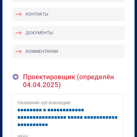
КОНТАКТЫ
ДОКУМЕНТЫ
КОММЕНТАРИИ
Проектировщик (определён
04.04.2025)
Название организации:
■
■
■
■
■
■
■
■
■
■
■
■
■
■
■
■
■
■
■
■
■
■
■
■
■
■
■
■
■
■
■
■
■
■
■
■
■
■
■
■
■
■
■
■
■
■
■
■
■
■
■
■
■
■
■
■
■
■
■
■
■
■
■
ИНН: