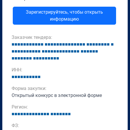
Зарегистрируйтесь, чтобы открыть
информацию
Заказчик тендера:
■
■
■
■
■
■
■
■
■
■
■
■
■
■
■
■
■
■
■
■
■
■
■
■
■
■
■
■
■
■
■
■
■
■
■
■
■
■
■
■
■
■
■
■
■
■
■
■
■
■
■
■
■
■
■
■
■
■
■
■
■
■
■
■
■
■
■
■
■
■
■
■
■
■
■
■
■
■
■
ИНН:
■
■
■
■
■
■
■
■
■
■
Форма закупки:
Открытый конкурс в электронной форме
Регион:
■
■
■
■
■
■
■
■
■
■
■
■
■
■
■
■
■
■
■
■
ФЗ: