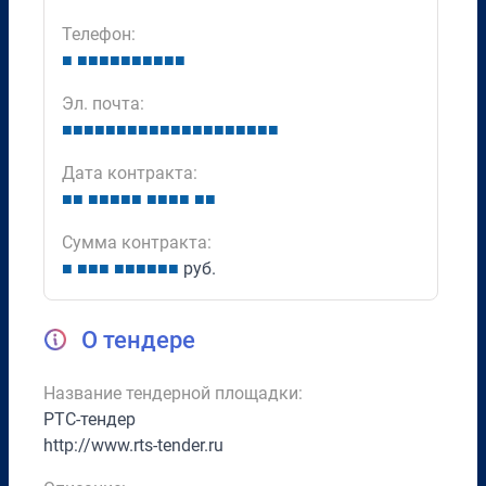
Телефон:
■
■
■
■
■
■
■
■
■
■
■
Эл. почта:
■
■
■
■
■
■
■
■
■
■
■
■
■
■
■
■
■
■
■
■
Дата контракта:
■
■
■
■
■
■
■
■
■
■
■
■
■
Сумма контракта:
■
■
■
■
■
■
■
■
■
■
руб.
О тендере
Название тендерной площадки:
РТС-тендер
http://www.rts-tender.ru