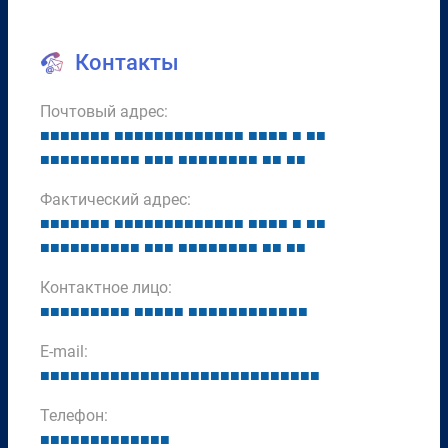
Контакты
Почтовый адрес:
■
■
■
■
■
■
■
■
■
■
■
■
■
■
■
■
■
■
■
■
■
■
■
■
■
■
■
■
■
■
■
■
■
■
■
■
■
■
■
■
■
■
■
■
■
■
■
■
■
■
■
■
Фактический адрес:
■
■
■
■
■
■
■
■
■
■
■
■
■
■
■
■
■
■
■
■
■
■
■
■
■
■
■
■
■
■
■
■
■
■
■
■
■
■
■
■
■
■
■
■
■
■
■
■
■
■
■
■
Контактное лицо:
■
■
■
■
■
■
■
■
■
■
■
■
■
■
■
■
■
■
■
■
■
■
■
■
■
■
E-mail:
■
■
■
■
■
■
■
■
■
■
■
■
■
■
■
■
■
■
■
■
■
■
■
■
■
■
■
■
Телефон:
■
■
■
■
■
■
■
■
■
■
■
■
■