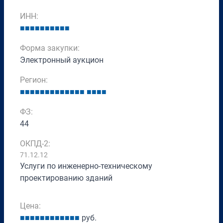
ИНН:
■
■
■
■
■
■
■
■
■
■
Форма закупки:
Электронный аукцион
Регион:
■
■
■
■
■
■
■
■
■
■
■
■
■
■
■
■
■
ФЗ:
44
ОКПД-2:
71.12.12
Услуги по инженерно-техническому
проектированию зданий
Цена:
■
■
■
■
■
■
■
■
■
■
■
■
руб.