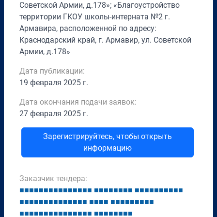
Советской Армии, д.178»; «Благоустройство
территории ГКОУ школы-интерната №2 г.
Армавира, расположенной по адресу:
Краснодарский край, г. Армавир, ул. Советской
Армии, д.178»
Дата публикации:
19 февраля 2025 г.
Дата окончания подачи заявок:
27 февраля 2025 г.
Зарегистрируйтесь, чтобы открыть
информацию
Заказчик тендера:
■
■
■
■
■
■
■
■
■
■
■
■
■
■
■
■
■
■
■
■
■
■
■
■
■
■
■
■
■
■
■
■
■
■
■
■
■
■
■
■
■
■
■
■
■
■
■
■
■
■
■
■
■
■
■
■
■
■
■
■
■
■
■
■
■
■
■
■
■
■
■
■
■
■
■
■
■
■
■
■
■
■
■