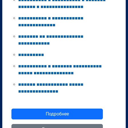
■
■
■
■
■
■
■
■
■
■
■
■
■
■
■
■
■
■
■
■
■
■
■
■
■
■
■
■
■
■
■
■
■
■
■
■
■
■
■
■
■
■
■
■
■
■
■
■
■
■
■
■
■
■
■
■
■
■
■
■
■
■
■
■
■
■
■
■
■
■
■
■
■
■
■
■
■
■
■
■
■
■
■
■
■
■
■
■
■
■
■
■
■
■
■
■
■
■
■
■
■
■
■
■
■
■
■
■
■
■
■
■
■
■
■
■
■
■
■
■
■
■
■
■
■
■
■
■
■
■
■
■
■
■
■
■
■
■
■
■
■
■
■
■
■
■
■
■
■
■
■
■
■
■
■
■
■
■
■
■
■
■
■
■
■
■
■
■
■
■
■
■
■
■
■
■
■
■
■
■
■
■
Подробнее