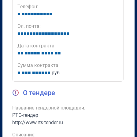
Телефон:
■
■
■
■
■
■
■
■
■
■
■
Эл. почта:
■
■
■
■
■
■
■
■
■
■
■
■
■
■
■
■
■
Дата контракта:
■
■
■
■
■
■
■
■
■
■
■
■
■
Сумма контракта:
■
■
■
■
■
■
■
■
■
■
руб.
О тендере
Название тендерной площадки:
РТС-тендер
http://www.rts-tender.ru
Описание: