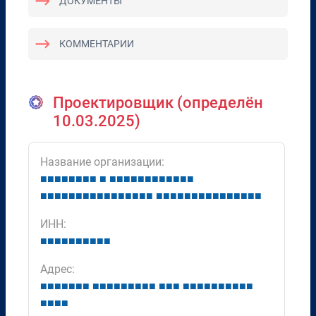
ДОКУМЕНТЫ
КОММЕНТАРИИ
Проектировщик (определён
10.03.2025)
Название организации:
■
■
■
■
■
■
■
■
■
■
■
■
■
■
■
■
■
■
■
■
■
■
■
■
■
■
■
■
■
■
■
■
■
■
■
■
■
■
■
■
■
■
■
■
■
■
■
■
■
■
■
■
ИНН:
■
■
■
■
■
■
■
■
■
■
Адрес:
■
■
■
■
■
■
■
■
■
■
■
■
■
■
■
■
■
■
■
■
■
■
■
■
■
■
■
■
■
■
■
■
■