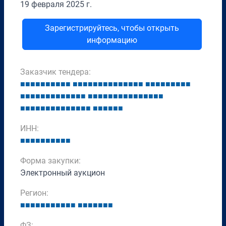
19 февраля 2025 г.
Зарегистрируйтесь, чтобы открыть
информацию
Заказчик тендера:
■
■
■
■
■
■
■
■
■
■
■
■
■
■
■
■
■
■
■
■
■
■
■
■
■
■
■
■
■
■
■
■
■
■
■
■
■
■
■
■
■
■
■
■
■
■
■
■
■
■
■
■
■
■
■
■
■
■
■
■
■
■
■
■
■
■
■
■
■
■
■
■
■
■
■
■
■
■
■
■
■
ИНН:
■
■
■
■
■
■
■
■
■
■
Форма закупки:
Электронный аукцион
Регион:
■
■
■
■
■
■
■
■
■
■
■
■
■
■
■
■
■
■
ФЗ: