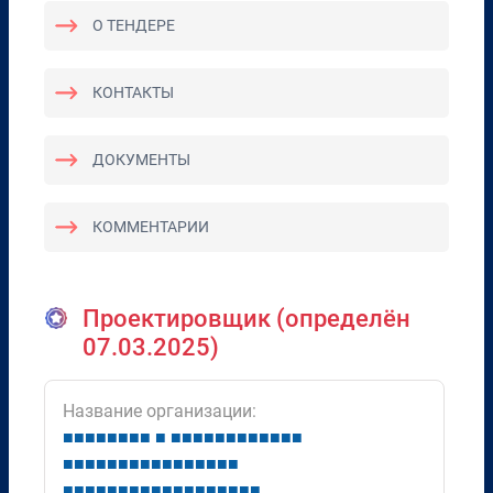
О ТЕНДЕРЕ
КОНТАКТЫ
ДОКУМЕНТЫ
КОММЕНТАРИИ
Проектировщик (определён
07.03.2025)
Название организации:
■
■
■
■
■
■
■
■
■
■
■
■
■
■
■
■
■
■
■
■
■
■
■
■
■
■
■
■
■
■
■
■
■
■
■
■
■
■
■
■
■
■
■
■
■
■
■
■
■
■
■
■
■
■
■