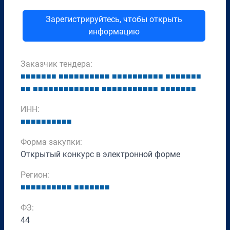
Зарегистрируйтесь, чтобы открыть
информацию
Заказчик тендера:
■
■
■
■
■
■
■
■
■
■
■
■
■
■
■
■
■
■
■
■
■
■
■
■
■
■
■
■
■
■
■
■
■
■
■
■
■
■
■
■
■
■
■
■
■
■
■
■
■
■
■
■
■
■
■
■
■
■
■
■
■
■
■
■
■
■
■
ИНН:
■
■
■
■
■
■
■
■
■
■
Форма закупки:
Открытый конкурс в электронной форме
Регион:
■
■
■
■
■
■
■
■
■
■
■
■
■
■
■
■
■
ФЗ:
44