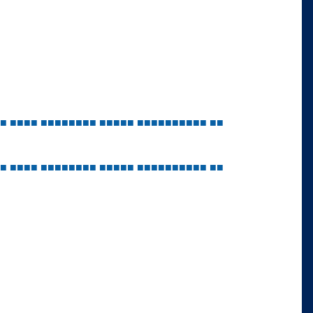
■
■
■
■
■
■
■
■
■
■
■
■
■
■
■
■
■
■
■
■
■
■
■
■
■
■
■
■
■
■
■
■
■
■
■
■
■
■
■
■
■
■
■
■
■
■
■
■
■
■
■
■
■
■
■
■
■
■
■
■