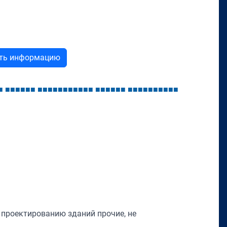
ыть информацию
■
■
■
■
■
■
■
■
■
■
■
■
■
■
■
■
■
■
■
■
■
■
■
■
■
■
■
■
■
■
■
■
■
■
 проектированию зданий прочие, не