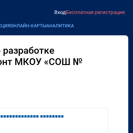
Вход
Бесплатная регистрация
КЦИЯ
ОНЛАЙН-КАРТЫ
АНАЛИТИКА
 разработке
монт МКОУ «СОШ №
■
■
■
■
■
■
■
■
■
■
■
■
■
■
■
■
■
■
■
■
■
■