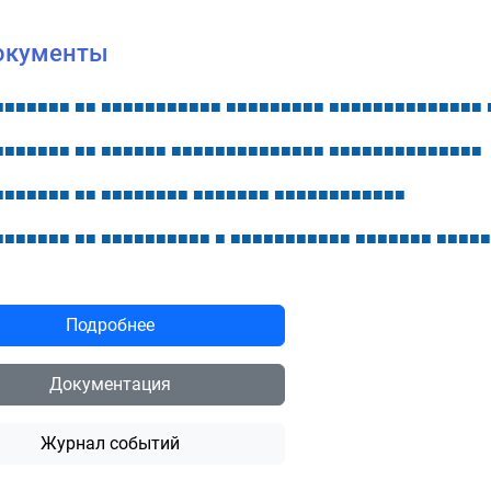
окументы
■
■
■
■
■
■
■
■
■
■
■
■
■
■
■
■
■
■
■
■
■
■
■
■
■
■
■
■
■
■
■
■
■
■
■
■
■
■
■
■
■
■
■
■
■
■
■
■
■
■
■
■
■
■
■
■
■
■
■
■
■
■
■
■
■
■
■
■
■
■
■
■
■
■
■
■
■
■
■
■
■
■
■
■
■
■
■
■
■
■
■
■
■
■
■
■
■
■
■
■
■
■
■
■
■
■
■
■
■
■
■
■
■
■
■
■
■
■
■
■
■
■
■
■
■
■
■
■
■
■
■
■
■
■
■
■
■
■
■
■
■
■
■
■
■
■
■
■
■
■
■
■
■
■
■
■
■
■
■
■
■
■
■
■
■
Подробнее
Документация
Журнал событий