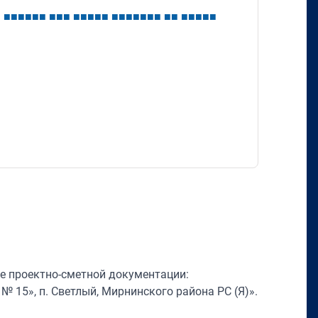
■
■
■
■
■
■
■
■
■
■
■
■
■
■
■
■
■
■
■
■
■
■
■
■
■
■
■
■
■
е проектно-сметной документации:
15», п. Светлый, Мирнинского района РС (Я)».