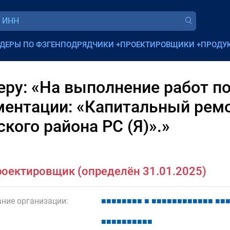
ДЕРЫ ПО ФЗ
ГЕНПОДРЯДЧИКИ
+
ПРОЕКТИРОВЩИКИ
+
ПРОДУ
ру: «На выполнение работ по
ментации: «Капитальный ре
ского района РС (Я)».»
оектировщик (определён 31.01.2025)
ние организации:
■
■
■
■
■
■
■
■
■
■
■
■
■
■
■
■
■
■
■
■
■
■
■
■
■
■
■
■
■
■
■
■
■