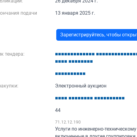
бликации:
26 декабря 2024 г.
кончания подачи
13 января 2025 г.
Зарегистрируйтесь, чтобы откр
к тендера:
■
■
■
■
■
■
■
■
■
■
■
■
■
■
■
■
■
■
■
■
■
■
■
■
■
■
■
■
■
■
■
■
■
■
■
■
■
■
■
■
■
■
■
■
■
■
■
■
акупки:
Электронный аукцион
■
■
■
■
■
■
■
■
■
■
■
■
■
■
■
■
■
■
■
■
■
■
44
:
71.12.12.190
Услуги по инженерно-техническому
включенные в другие группировки