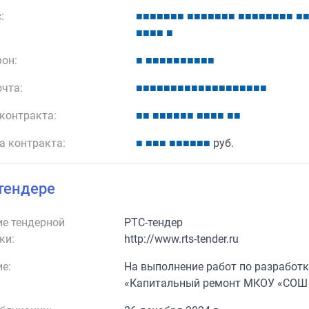
:
■
■
■
■
■
■
■
■
■
■
■
■
■
■
■
■
■
■
■
■
■
■
■
■
■
■
■
■
он:
■
■
■
■
■
■
■
■
■
■
■
очта:
■
■
■
■
■
■
■
■
■
■
■
■
■
■
■
■
■
■
■
контракта:
■
■
■
■
■
■
■
■
■
■
■
■
■
■
а контракта:
■
■
■
■
■
■
■
■
■
■
руб.
тендере
е тендерной
РТС-тендер
ки:
http://www.rts-tender.ru
е:
На выполнение работ по разработк
«Капитальный ремонт МКОУ «СОШ № 