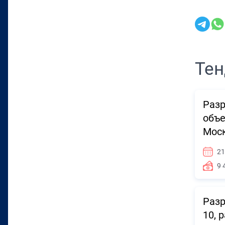
Тен
Разр
объе
Моск
21
9 
Разр
10, 