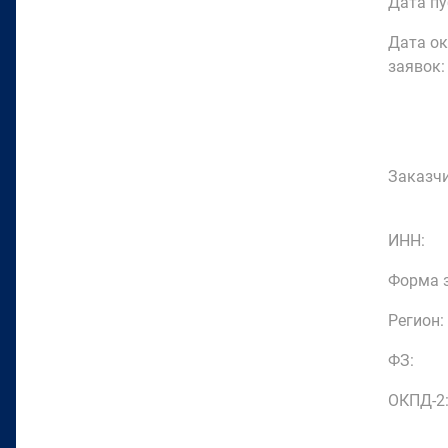
Дата пу
Дата о
заявок:
Заказчи
ИНН:
Форма з
Регион:
ФЗ:
ОКПД-2