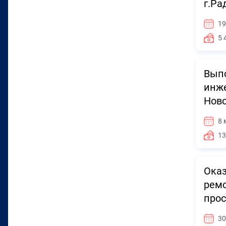
г.Ра
19
5 
Выпо
инж
Нов
8 
13
Оказ
ремо
прос
30