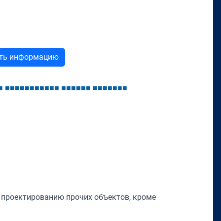
ыть информацию
■
■
■
■
■
■
■
■
■
■
■
■
■
■
■
■
■
■
■
■
■
■
■
■
■
 проектированию прочих объектов, кроме