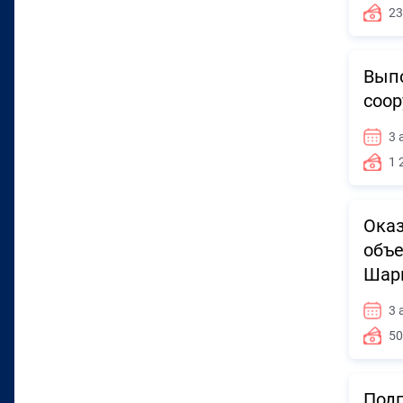
23
Выпо
соор
3 
1 
Оказ
объе
Шары
3 
50
Подг