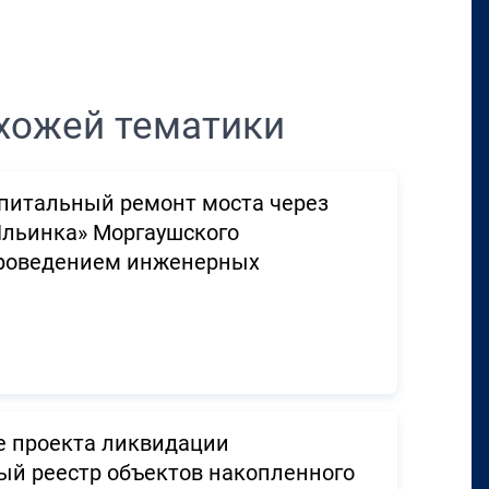
Перенести в CRM
хожей тематики
апитальный ремонт моста через
Ильинка» Моргаушского
проведением инженерных
е проекта ликвидации
ный реестр объектов накопленного