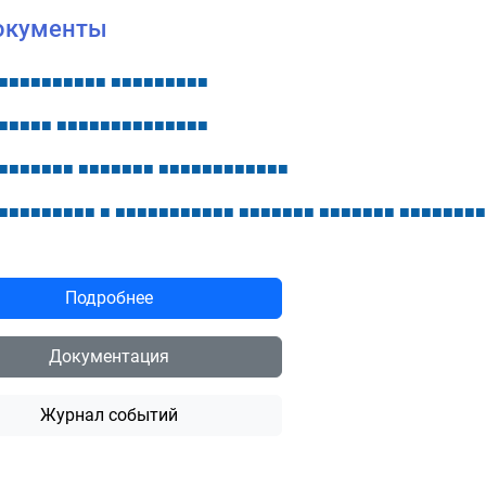
окументы
■
■
■
■
■
■
■
■
■
■
■
■
■
■
■
■
■
■
■
■
■
■
■
■
■
■
■
■
■
■
■
■
■
■
■
■
■
■
■
■
■
■
■
■
■
■
■
■
■
■
■
■
■
■
■
■
■
■
■
■
■
■
■
■
■
■
■
■
■
■
■
■
■
■
■
■
■
■
■
■
■
■
■
■
■
■
■
■
■
■
■
■
■
■
■
■
■
■
■
■
■
■
■
■
■
■
■
Подробнее
Документация
Журнал событий