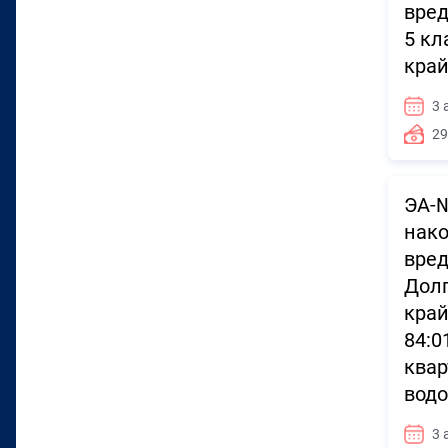
вред
5 кл
край
3 
29
ЭА-№
нако
вред
Долг
край
84:0
квар
водо
3 