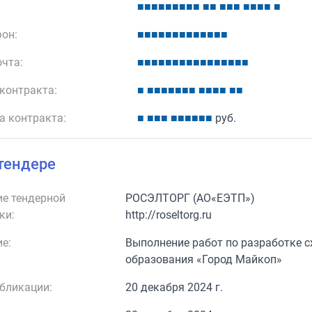
■
■
■
■
■
■
■
■
■
■
■
■
■
■
■
■
■
■
■
он:
■
■
■
■
■
■
■
■
■
■
■
■
■
очта:
■
■
■
■
■
■
■
■
■
■
■
■
■
■
■
■
контракта:
■
■
■
■
■
■
■
■
■
■
■
■
■
■
а контракта:
■
■
■
■
■
■
■
■
■
■
руб.
тендере
е тендерной
РОСЭЛТОРГ (АО«ЕЭТП»)
ки:
http://roseltorg.ru
е:
Выполнение работ по разработке 
образования «Город Майкоп»
бликации:
20 декабря 2024 г.