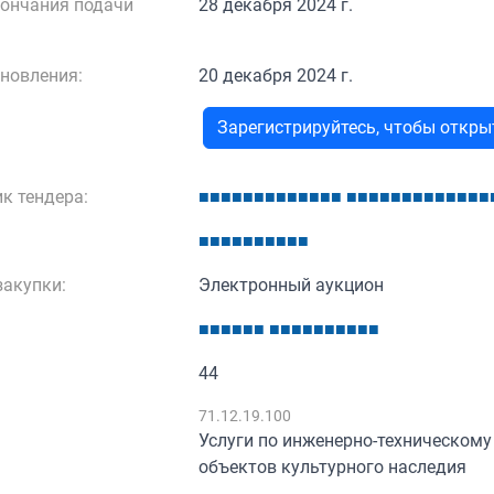
кончания подачи
28 декабря 2024 г.
новления:
20 декабря 2024 г.
Зарегистрируйтесь, чтобы откр
к тендера:
■
■
■
■
■
■
■
■
■
■
■
■
■
■
■
■
■
■
■
■
■
■
■
■
■
■
■
■
■
■
■
■
■
■
■
■
акупки:
Электронный аукцион
■
■
■
■
■
■
■
■
■
■
■
■
■
■
■
■
44
:
71.12.19.100
Услуги по инженерно-техническому
объектов культурного наследия