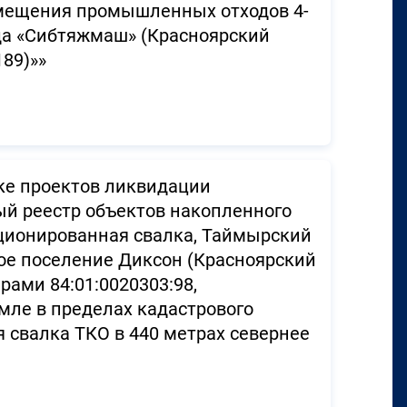
змещения промышленных отходов 4-
ода «Сибтяжмаш» (Красноярский
189)»»
ке проектов ликвидации
ый реестр объектов накопленного
кционированная свалка, Таймырский
ое поселение Диксон (Красноярский
рами 84:01:0020303:98,
емле в пределах кадастрового
я свалка ТКО в 440 метрах севернее