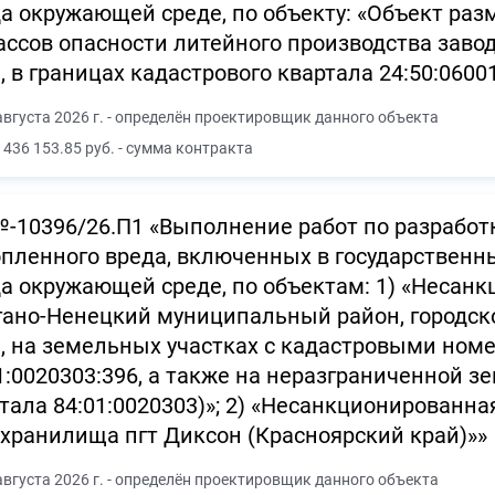
а окружающей среде, по объекту: «Объект ра
ассов опасности литейного производства зав
, в границах кадастрового квартала 24:50:0600
августа 2026 г. - определён проектировщик данного объекта
 436 153.85 руб. - сумма контракта
-10396/26.П1 «Выполнение работ по разработ
пленного вреда, включенных в государственн
а окружающей среде, по объектам: 1) «Несан
ано-Ненецкий муниципальный район, городск
, на земельных участках с кадастровыми номе
1:0020303:396, а также на неразграниченной з
тала 84:01:0020303)»; 2) «Несанкционированна
хранилища пгт Диксон (Красноярский край)»»
августа 2026 г. - определён проектировщик данного объекта