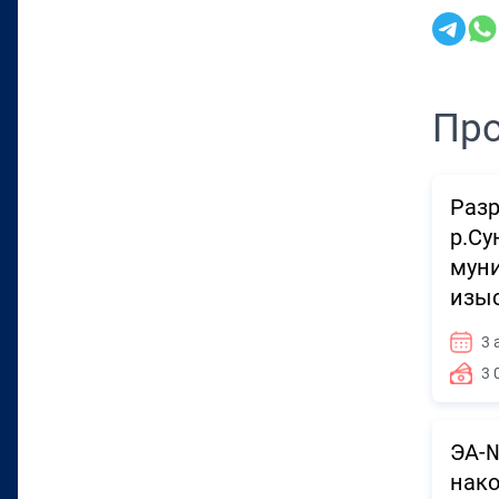
Про
Разр
р.Су
муни
изы
3 
3 
ЭА-№
нако