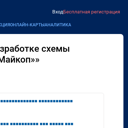
Вход
Бесплатная регистрация
КЦИЯ
ОНЛАЙН-КАРТЫ
АНАЛИТИКА
азработке схемы
 Майкоп»»
■
■
■
■
■
■
■
■
■
■
■
■
■
■
■
■
■
■
■
■
■
■
■
■
■
■
■
■
■
■
■
■
■
■
■
■
■
■
■
■
■
■
■
■
■
■
■
■
■
■