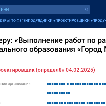
ДЕРЫ ПО ФЗ
ГЕНПОДРЯДЧИКИ
+
ПРОЕКТИРОВЩИКИ
+
ПРОДУ
ру: «Выполнение работ по р
ального образования «Город
оектировщик (определён 04.02.2025)
ние организации:
■
■
■
■
■
■
■
■
■
■
■
■
■
■
■
■
■
■
■
■
■
■
■
■
■
■
■
■
■
■
■
■
■
:
■
■
■
■
■
■
■
■
■
■
■
■
■
■
■
■
■
■
■
■
■
■
■
■