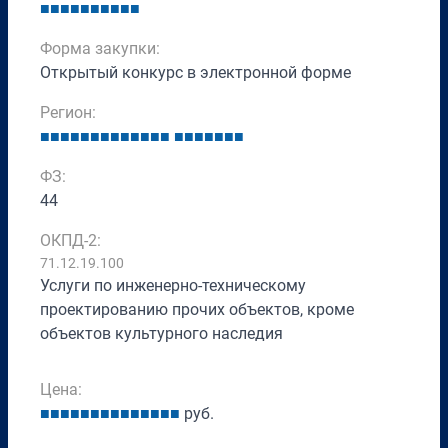
■
■
■
■
■
■
■
■
■
■
Форма закупки:
Открытый конкурс в электронной форме
Регион:
■
■
■
■
■
■
■
■
■
■
■
■
■
■
■
■
■
■
■
■
ФЗ:
44
ОКПД-2:
71.12.19.100
Услуги по инженерно-техническому
проектированию прочих объектов, кроме
объектов культурного наследия
Цена:
■
■
■
■
■
■
■
■
■
■
■
■
■
■
руб.