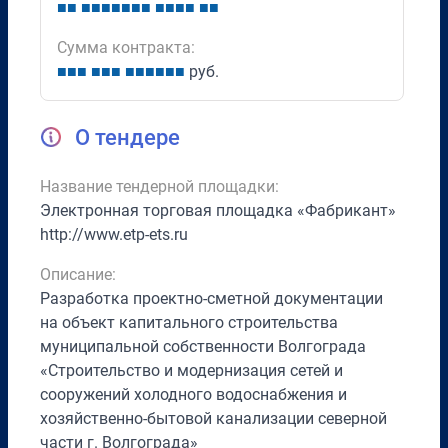
■
■
■
■
■
■
■
■
■
■
■
■
■
■
■
Сумма контракта:
■
■
■
■
■
■
■
■
■
■
■
■
руб.
О тендере
Название тендерной площадки:
Электронная торговая площадка «Фабрикант»
http://www.etp-ets.ru
Описание:
Разработка проектно-сметной документации
на объект капитального строительства
муниципальной собственности Волгограда
«Строительство и модернизация сетей и
сооружений холодного водоснабжения и
хозяйственно-бытовой канализации северной
части г. Волгограда»