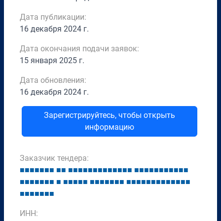
Дата публикации:
16 декабря 2024 г.
Дата окончания подачи заявок:
15 января 2025 г.
Дата обновления:
16 декабря 2024 г.
Зарегистрируйтесь, чтобы открыть
информацию
Заказчик тендера:
■
■
■
■
■
■
■
■
■
■
■
■
■
■
■
■
■
■
■
■
■
■
■
■
■
■
■
■
■
■
■
■
■
■
■
■
■
■
■
■
■
■
■
■
■
■
■
■
■
■
■
■
■
■
■
■
■
■
■
■
■
■
■
■
■
■
■
■
■
■
■
■
■
ИНН: