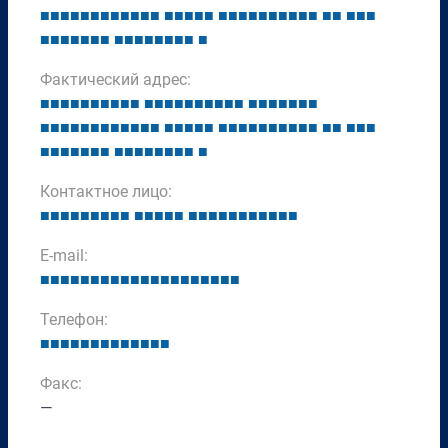
■
■
■
■
■
■
■
■
■
■
■
■
■
■
■
■
■
■
■
■
■
■
■
■
■
■
■
■
■
■
■
■
■
■
■
■
■
■
■
■
■
■
■
■
■
■
■
■
Фактический адрес:
■
■
■
■
■
■
■
■
■
■
■
■
■
■
■
■
■
■
■
■
■
■
■
■
■
■
■
■
■
■
■
■
■
■
■
■
■
■
■
■
■
■
■
■
■
■
■
■
■
■
■
■
■
■
■
■
■
■
■
■
■
■
■
■
■
■
■
■
■
■
■
■
■
■
■
Контактное лицо:
■
■
■
■
■
■
■
■
■
■
■
■
■
■
■
■
■
■
■
■
■
■
■
■
■
E-mail:
■
■
■
■
■
■
■
■
■
■
■
■
■
■
■
■
■
■
■
■
Телефон:
■
■
■
■
■
■
■
■
■
■
■
■
■
Факс:
—