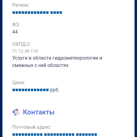
Регион:
■
■
■
■
■
■
■
■
■
■
■
■
■
■
■
■
ФЗ:
44
ОКПД-2:
71.12.39.110
Услуги в области гидрометеорологии и
смежных с ней областях
Цена:
■
■
■
■
■
■
■
■
■
■
■
■
руб.
Контакты
Почтовый адрес:
■
■
■
■
■
■
■
■
■
■
■
■
■
■
■
■
■
■
■
■
■
■
■
■
■
■
■