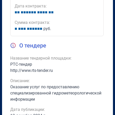
Дата контракта:
■
■
■
■
■
■
■
■
■
■
■
■
■
■
Сумма контракта:
■
■
■
■
■
■
■
■
■
■
руб.
О тендере
Название тендерной площадки:
РТС-тендер
http://www.rts-tender.ru
Описание:
Оказание услуг по предоставлению
специализированной гидрометеорологической
информации
Дата публикации: