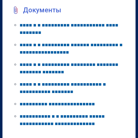
Документы
■
■
■
■
■
■
■
■
■
■
■
■
■
■
■
■
■
■
■
■
■
■
■
■
■
■
■
■
■
■
■
■
■
■
■
■
■
■
■
■
■
■
■
■
■
■
■
■
■
■
■
■
■
■
■
■
■
■
■
■
■
■
■
■
■
■
■
■
■
■
■
■
■
■
■
■
■
■
■
■
■
■
■
■
■
■
■
■
■
■
■
■
■
■
■
■
■
■
■
■
■
■
■
■
■
■
■
■
■
■
■
■
■
■
■
■
■
■
■
■
■
■
■
■
■
■
■
■
■
■
■
■
■
■
■
■
■
■
■
■
■
■
■
■
■
■
■
■
■
■
■
■
■
■
■
■
■
■
■
■
■
■
■
■
■
■
■
■
■
■
■
■
■
■
■
■
■
■
■
■
■
■
■
■
■
■
■
■
■
■
■
■
■
■
■
■
■
■
■
■
■
■
■
■
■
■
■
■
■
■
■
■
■
■
■
■
■
■
■
■
■
■
■
■
■
■
■
■
■
■
■
■
■
■
■
■
■
■
■
■
■
■
■
■
■