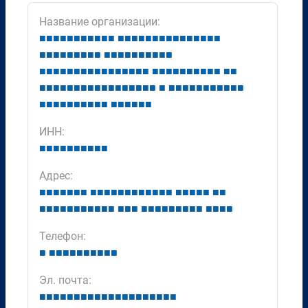
Название организации:
■
■
■
■
■
■
■
■
■
■
■
■
■
■
■
■
■
■
■
■
■
■
■
■
■
■
■
■
■
■
■
■
■
■
■
■
■
■
■
■
■
■
■
■
■
■
■
■
■
■
■
■
■
■
■
■
■
■
■
■
■
■
■
■
■
■
■
■
■
■
■
■
■
■
■
■
■
■
■
■
■
■
■
■
■
■
■
■
■
■
■
■
■
■
■
■
■
■
■
■
■
■
■
■
■
■
■
■
■
■
■
■
■
■
■
■
■
■
ИНН:
■
■
■
■
■
■
■
■
■
■
Адрес:
■
■
■
■
■
■
■
■
■
■
■
■
■
■
■
■
■
■
■
■
■
■
■
■
■
■
■
■
■
■
■
■
■
■
■
■
■
■
■
■
■
■
■
■
■
■
■
■
■
■
■
■
■
Телефон:
■
■
■
■
■
■
■
■
■
■
■
Эл. почта:
■
■
■
■
■
■
■
■
■
■
■
■
■
■
■
■
■
■
■
■