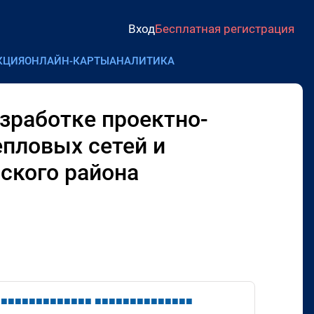
Вход
Бесплатная регистрация
КЦИЯ
ОНЛАЙН-КАРТЫ
АНАЛИТИКА
зработке проектно-
епловых сетей и
мского района
■
■
■
■
■
■
■
■
■
■
■
■
■
■
■
■
■
■
■
■
■
■
■
■
■
■
■
■