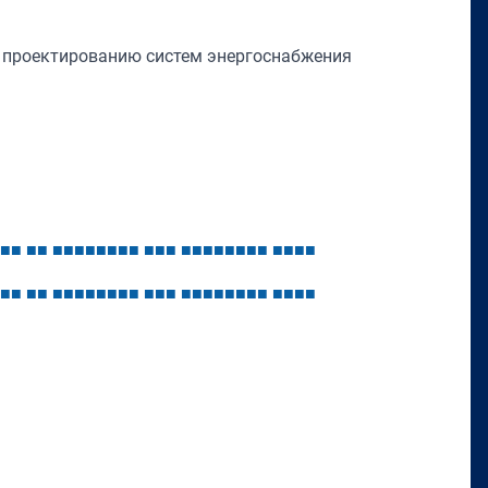
у проектированию систем энергоснабжения
■
■
■
■
■
■
■
■
■
■
■
■
■
■
■
■
■
■
■
■
■
■
■
■
■
■
■
■
■
■
■
■
■
■
■
■
■
■
■
■
■
■
■
■
■
■
■
■
■
■
■
■
■
■