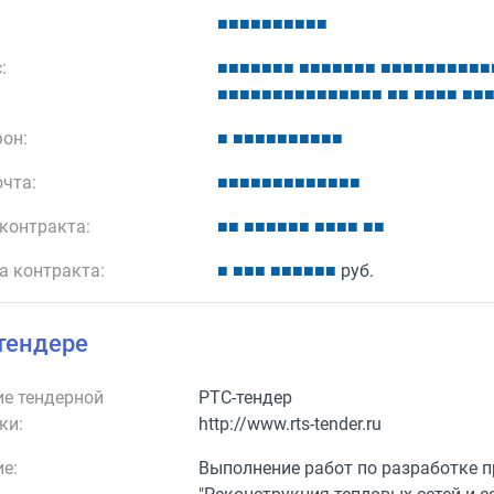
■
■
■
■
■
■
■
■
■
■
:
■
■
■
■
■
■
■
■
■
■
■
■
■
■
■
■
■
■
■
■
■
■
■
■
■
■
■
■
■
■
■
■
■
■
■
■
■
■
■
■
■
■
■
■
■
■
■
он:
■
■
■
■
■
■
■
■
■
■
■
очта:
■
■
■
■
■
■
■
■
■
■
■
■
■
контракта:
■
■
■
■
■
■
■
■
■
■
■
■
■
■
а контракта:
■
■
■
■
■
■
■
■
■
■
руб.
тендере
е тендерной
РТС-тендер
ки:
http://www.rts-tender.ru
е:
Выполнение работ по разработке п