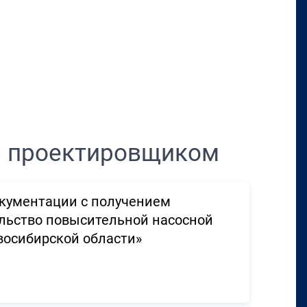
Перенести в CRM
м проектировщиком
окументации с получением
льство повысительной насосной
восибирской области»