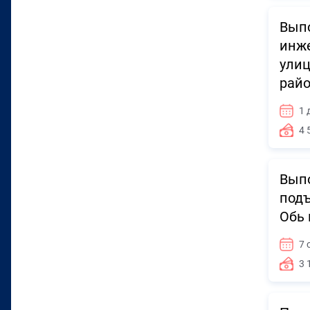
Выпо
инже
улиц
райо
1 
4 
Выпо
подъ
Обь 
7 
3 