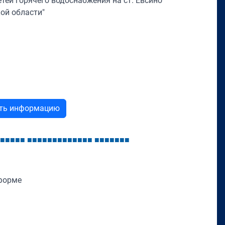
етей горячего водоснабжения на ст. Евсино
ой области"
ыть информацию
■
■
■
■
■
■
■
■
■
■
■
■
■
■
■
■
■
■
■
■
■
■
■
■
■
форме