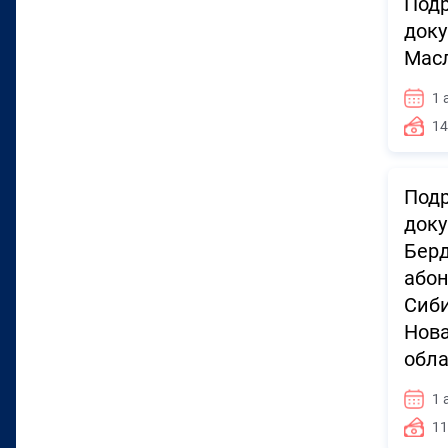
Подр
доку
Масл
1 
14
Подр
доку
Берд
абон
Сиби
Нова
обла
1 
11