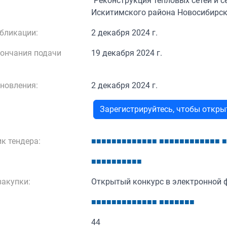
"Реконструкция тепловых сетей и с
Искитимского района Новосибирск
бликации:
2 декабря 2024 г.
кончания подачи
19 декабря 2024 г.
новления:
2 декабря 2024 г.
Зарегистрируйтесь, чтобы откр
к тендера:
■
■
■
■
■
■
■
■
■
■
■
■
■
■
■
■
■
■
■
■
■
■
■
■
■
■
■
■
■
■
■
■
■
■
■
■
акупки:
Открытый конкурс в электронной 
■
■
■
■
■
■
■
■
■
■
■
■
■
■
■
■
■
■
■
■
44