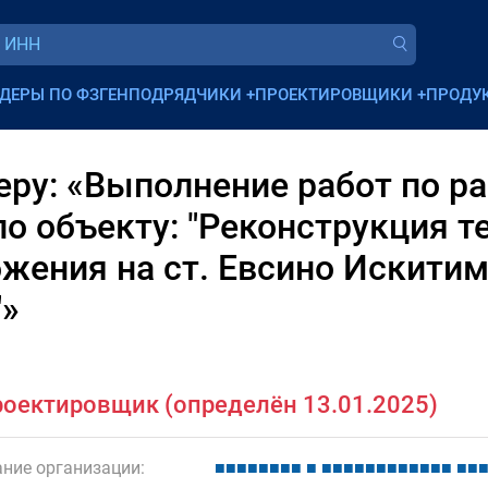
ДЕРЫ ПО ФЗ
ГЕНПОДРЯДЧИКИ
+
ПРОЕКТИРОВЩИКИ
+
ПРОДУ
ру: «Выполнение работ по ра
о объекту: "Реконструкция т
бжения на ст. Евсино Искити
"»
оектировщик (определён 13.01.2025)
ние организации:
■
■
■
■
■
■
■
■
■
■
■
■
■
■
■
■
■
■
■
■
■
■
■