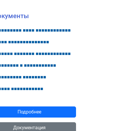
окументы
■
■
■
■
■
■
■
■
■
■
■
■
■
■
■
■
■
■
■
■
■
■
■
■
■
■
■
■
■
■
■
■
■
■
■
■
■
■
■
■
■
■
■
■
■
■
■
■
■
■
■
■
■
■
■
■
■
■
■
■
■
■
■
■
■
■
■
■
■
■
■
■
■
■
■
■
■
■
■
■
■
■
■
■
■
■
■
■
■
■
■
■
■
■
■
■
■
■
■
■
■
■
■
■
■
■
■
■
■
■
■
■
■
■
■
Подробнее
Документация