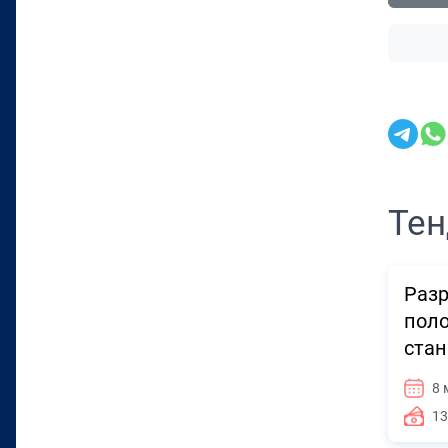
Тен
Разр
поло
стан
8 
13