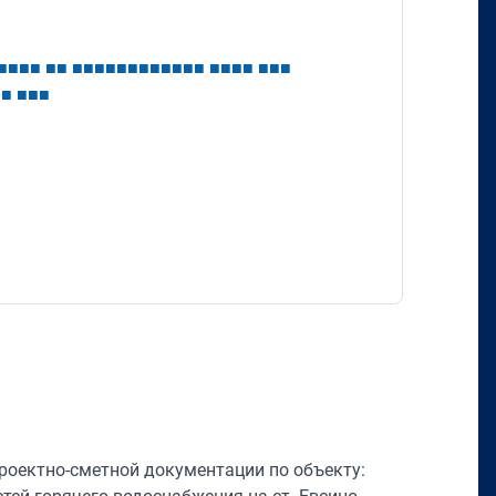
■
■
■
■
■
■
■
■
■
■
■
■
■
■
■
■
■
■
■
■
■
■
■
■
■
■
■
■
■
■
роектно-сметной документации по объекту: