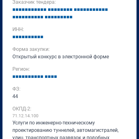
Заказчик тендера:
■
■
■
■
■
■
■
■
■
■
■
■
■
■
■
■
■
■
■
■
■
■
■
■
■
■
■
■
■
■
■
■
■
■
■
■
■
■
■
■
■
■
■
■
■
■
■
■
■
ИНН:
■
■
■
■
■
■
■
■
■
■
Форма закупки:
Открытый конкурс в электронной форме
Регион:
■
■
■
■
■
■
■
■
■
■
■
■
■
■
ФЗ:
44
ОКПД-2:
71.12.14.100
Услуги по инженерно-техническому
проектированию туннелей, автомагистралей,
улиц, транспортных развязок и подобных