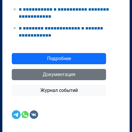
■
■
■
■
■
■
■
■
■
■
■
■
■
■
■
■
■
■
■
■
■
■
■
■
■
■
■
■
■
■
■
■
■
■
■
■
■
■
■
■
■
■
■
■
■
■
■
■
■
■
■
■
■
■
■
■
■
■
■
■
■
■
■
■
■
■
■
■
■
■
■
■
■
■
■
■
■
■
Подробнее
Документация
Журнал событий
Перенести в CRM