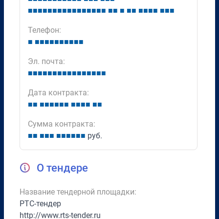
■
■
■
■
■
■
■
■
■
■
■
■
■
■
■
■
■
■
■
■
■
■
■
■
■
■
■
■
Телефон:
■
■
■
■
■
■
■
■
■
■
■
Эл. почта:
■
■
■
■
■
■
■
■
■
■
■
■
■
■
■
■
Дата контракта:
■
■
■
■
■
■
■
■
■
■
■
■
■
■
Сумма контракта:
■
■
■
■
■
■
■
■
■
■
■
руб.
О тендере
Название тендерной площадки:
РТС-тендер
http://www.rts-tender.ru