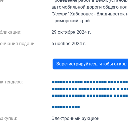
е:
Проведение работ в целях установ
автомобильной дороги общего пол
"Уссури" Хабаровск - Владивосток 
Приморский край
бликации:
29 октября 2024 г.
кончания подачи
6 ноября 2024 г.
Зарегистрируйтесь, чтобы откр
к тендера:
■
■
■
■
■
■
■
■
■
■
■
■
■
■
■
■
■
■
■
■
■
■
■
■
■
■
■
■
■
■
■
■
■
■
■
■
■
■
■
■
■
■
■
■
■
■
■
■
■
■
■
■
■
■
■
■
■
■
■
■
■
■
■
■
■
■
■
■
■
■
■
■
■
■
■
■
■
■
■
■
■
■
■
■
■
■
■
акупки:
Электронный аукцион