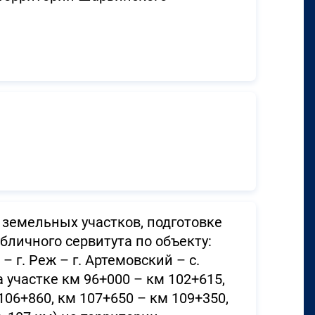
земельных участков, подготовке
личного сервитута по объекту:
 г. Реж – г. Артемовский – с.
 участке км 96+000 – км 102+615,
106+860, км 107+650 – км 109+350,