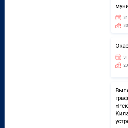
муни
31
33
Оказ
31
23
Выпо
граф
«Рек
Кила
устр