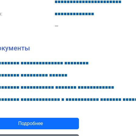
■
■
■
■
■
■
■
■
■
■
■
■
■
■
■
■
■
■
■
■
■
■
:
■
■
■
■
■
■
■
■
■
■
■
■
■
—
окументы
■
■
■
■
■
■
■
■
■
■
■
■
■
■
■
■
■
■
■
■
■
■
■
■
■
■
■
■
■
■
■
■
■
■
■
■
■
■
■
■
■
■
■
■
■
■
■
■
■
■
■
■
■
■
■
■
■
■
■
■
■
■
■
■
■
■
■
■
■
■
■
■
■
■
■
■
■
■
■
■
■
■
■
■
■
■
■
■
■
■
■
■
■
■
■
■
■
■
■
■
■
■
■
■
■
■
■
■
■
■
■
■
■
■
■
■
■
■
■
■
■
■
■
■
■
■
■
■
■
■
■
Подробнее