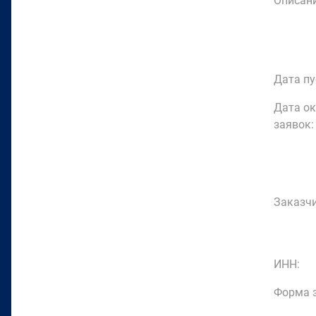
Описани
Дата пу
Дата о
заявок:
Заказчи
ИНН:
Форма з