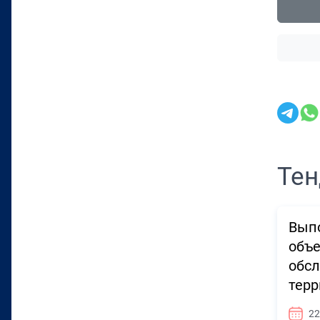
Тен
Выпо
объе
обсл
терр
22