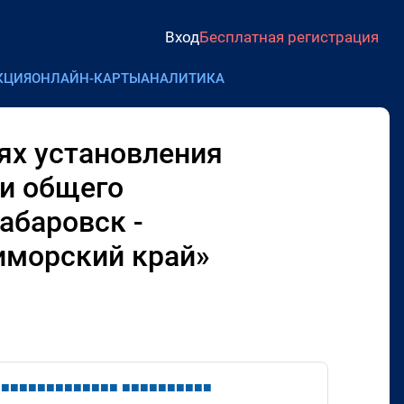
Вход
Бесплатная регистрация
КЦИЯ
ОНЛАЙН-КАРТЫ
АНАЛИТИКА
ях установления
и общего
абаровск -
риморский край»
■
■
■
■
■
■
■
■
■
■
■
■
■
■
■
■
■
■
■
■
■
■
■
■