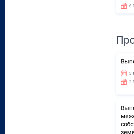
6 
Про
Вып
3 
2 
Выпо
меже
собс
земе