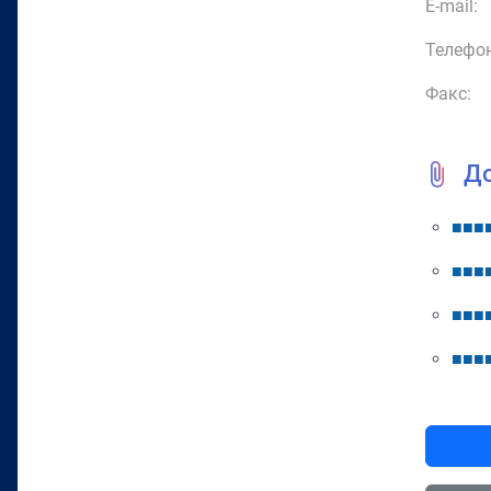
E-mail:
Телефон
Факс:
Д
■
■
■
■
■
■
■
■
■
■
■
■