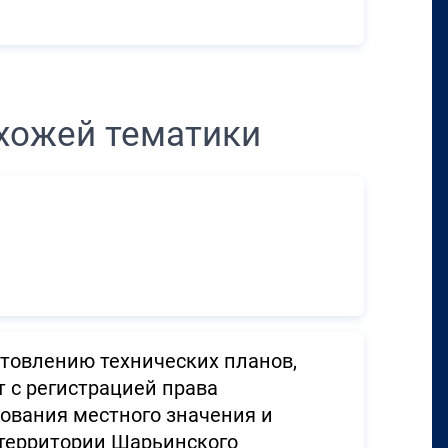
хожей тематики
товлению технических планов,
 с регистрацией права
ования местного значения и
 территории Шарьинского