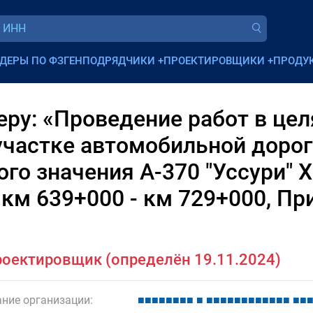
ДЕРЫ ПО ФЗ
ГЕНПОДРЯДЧИКИ
+
ПРОЕКТИРОВЩИКИ
+
ПРОДУ
ру: «Проведение работ в цел
участке автомобильной дорог
го значения А-370 "Уссури" Х
 км 639+000 - км 729+000, П
оектировщик (определён 19.11.2024)
ние организации:
■
■
■
■
■
■
■
■
■
■
■
■
■
■
■
■
■
■
■
■
■
■
■