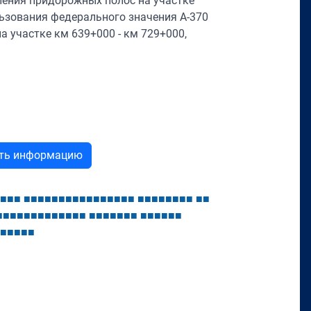
ления придорожных полос на участке
ьзования федерального значения А-370
на участке км 639+000 - км 729+000,
ыть информацию
■
■
■
■
■
■
■
■
■
■
■
■
■
■
■
■
■
■
■
■
■
■
■
■
■
■
■
■
■
■
■
■
■
■
■
■
■
■
■
■
■
■
■
■
■
■
■
■
■
■
■
■
■
■
■
■
■
■
■
■