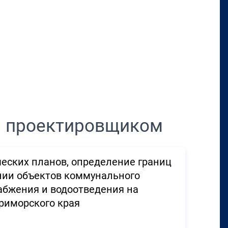
Перенести в CRM
м проектировщиком
ческих планов, определение границ
нии объектов коммунального
абжения и водоотведения на
риморского края