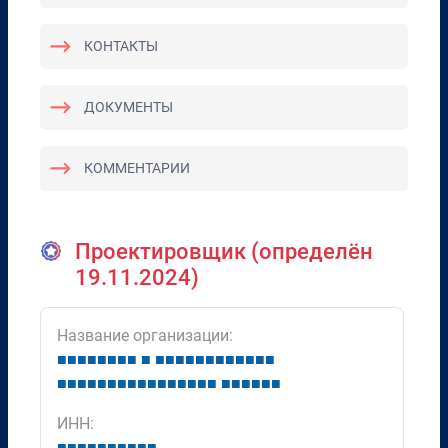
КОНТАКТЫ
ДОКУМЕНТЫ
КОММЕНТАРИИ
Проектировщик (определён
19.11.2024)
Название организации:
■
■
■
■
■
■
■
■
■
■
■
■
■
■
■
■
■
■
■
■
■
■
■
■
■
■
■
■
■
■
■
■
■
■
■
■
■
■
■
■
■
■
■
ИНН:
■
■
■
■
■
■
■
■
■
■