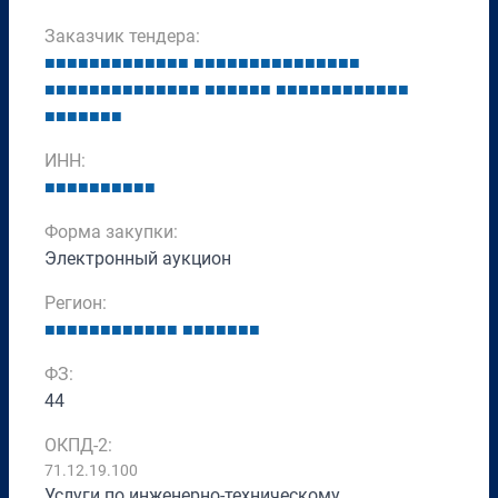
Заказчик тендера:
■
■
■
■
■
■
■
■
■
■
■
■
■
■
■
■
■
■
■
■
■
■
■
■
■
■
■
■
■
■
■
■
■
■
■
■
■
■
■
■
■
■
■
■
■
■
■
■
■
■
■
■
■
■
■
■
■
■
■
■
■
■
■
■
■
■
■
ИНН:
■
■
■
■
■
■
■
■
■
■
Форма закупки:
Электронный аукцион
Регион:
■
■
■
■
■
■
■
■
■
■
■
■
■
■
■
■
■
■
■
ФЗ:
44
ОКПД-2:
71.12.19.100
Услуги по инженерно-техническому