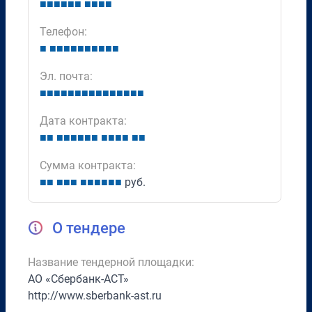
■
■
■
■
■
■
■
■
■
■
Телефон:
■
■
■
■
■
■
■
■
■
■
■
Эл. почта:
■
■
■
■
■
■
■
■
■
■
■
■
■
■
■
Дата контракта:
■
■
■
■
■
■
■
■
■
■
■
■
■
■
Сумма контракта:
■
■
■
■
■
■
■
■
■
■
■
руб.
О тендере
Название тендерной площадки:
АО «Сбербанк-АСТ»
http://www.sberbank-ast.ru