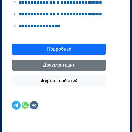
■
■
■
■
■
■
■
■
■
■
■
■
■
■
■
■
■
■
■
■
■
■
■
■
■
■
■
■
■
■
■
■
■
■
■
■
■
■
■
■
■
■
■
■
■
■
■
■
■
■
■
■
■
■
■
■
■
■
■
■
■
■
■
■
■
■
■
■
Подробнее
Документация
Журнал событий
Перенести в CRM