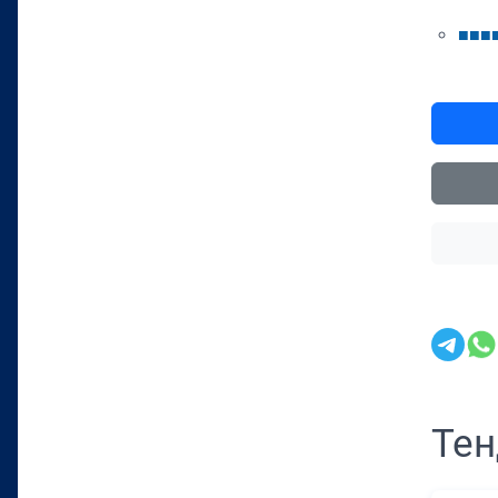
■
■
■
Тен