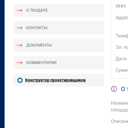
ИНН:
О ТЕНДЕРЕ
Адрес
КОНТАКТЫ
Телеф
ДОКУМЕНТЫ
Эл. п
Дата 
КОММЕНТАРИИ
Сумм
Конструктор проектировщиков
О 
Названи
площад
Описани