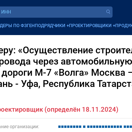
ДЕРЫ ПО ФЗ
ГЕНПОДРЯДЧИКИ
+
ПРОЕКТИРОВЩИКИ
+
ПРОДУ
ру: «Осуществление строите
ровода через автомобильную
дороги М-7 «Волга» Москва 
нь - Уфа, Республика Татарст
оектировщик (определён 18.11.2024)
ние организации:
■
■
■
■
■
■
■
■
■
■
■
■
■
■
■
■
■
■
■
■
■
■
■