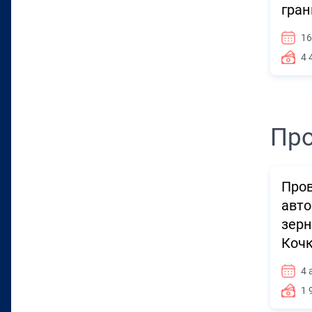
гран
16
4 
Про
Пров
авто
зерн
Кочк
4 
1 