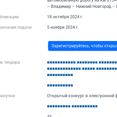
автомобильную дорогу на км 815+
– Владимир – Нижний Новгород – К
бликации:
18 октября 2024 г.
кончания подачи
5 ноября 2024 г.
Зарегистрируйтесь, чтобы откр
к тендера:
■
■
■
■
■
■
■
■
■
■
■
■
■
■
■
■
■
■
■
■
■
■
■
■
■
■
■
■
■
■
■
■
■
■
■
■
■
■
■
■
■
■
■
■
■
■
■
■
■
■
■
■
■
■
■
■
■
■
■
■
■
■
■
■
■
■
■
■
■
■
■
■
акупки:
Открытый конкурс в электронной 
■
■
■
■
■
■
■
■
■
■
■
■
■
■
■
■
■
■
■
44