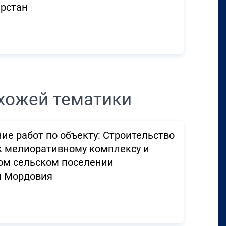
арстан
хожей тематики
ие работ по объекту: Строительство
к мелиоративному комплексу и
ком сельском поселении
и Мордовия