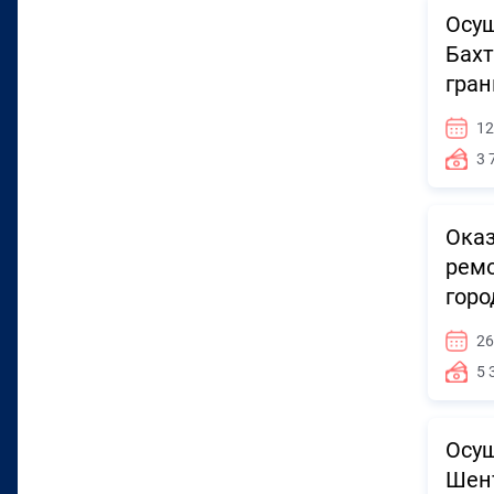
Осущ
Бахт
гран
12
3 
Оказ
ремо
горо
26
5 
Осущ
Шент