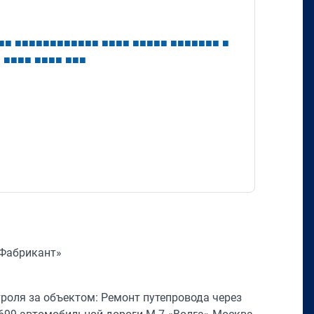
■
■
■
■
■
■
■
■
■
■
■
■
■
■
■
■
■
■
■
■
■
■
■
■
■
■
■
■
■
■
■
■
■
■
■
■
■
■
■
■
■
■
■
«Фабрикант»
роля за объектом: Ремонт путепровода через