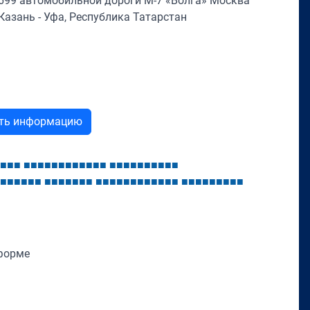
699 автомобильной дороги М-7 «Волга» Москва
азань - Уфа, Республика Татарстан
ыть информацию
■
■
■
■
■
■
■
■
■
■
■
■
■
■
■
■
■
■
■
■
■
■
■
■
■
■
■
■
■
■
■
■
■
■
■
■
■
■
■
■
■
■
■
■
■
■
■
■
■
■
■
■
■
■
■
■
■
■
■
форме