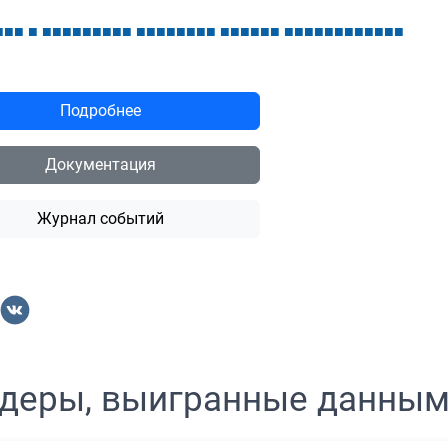
■
■
■
■
■
■
■
■
■
■
■
■
■
■
■
■
■
■
■
■
■
■
■
■
■
■
■
■
■
■
■
■
■
■
■
■
■
■
■
Подробнее
Документация
Журнал событий
деры, выигранные данны