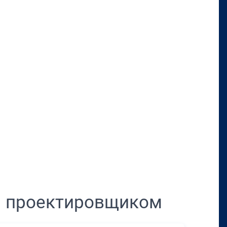
Перенести в CRM
м проектировщиком