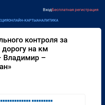
Вход
Бесплатная регистрация
КЦИЯ
ОНЛАЙН-КАРТЫ
АНАЛИТИКА
льного контроля за
 дорогу на км
– Владимир –
ан»
■
■
■
■
■
■
■
■
■
■
■
■
■
■
■
■
■
■
■
■
■
■
■