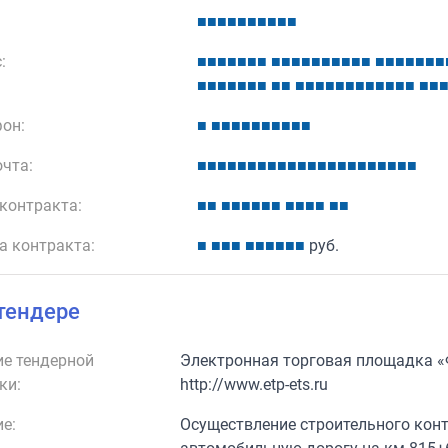
■
■
■
■
■
■
■
■
■
■
:
■
■
■
■
■
■
■
■
■
■
■
■
■
■
■
■
■
■
■
■
■
■
■
■
■
■
■
■
■
■
■
■
■
■
■
■
■
■
■
■
■
■
■
■
■
■
■
он:
■
■
■
■
■
■
■
■
■
■
■
очта:
■
■
■
■
■
■
■
■
■
■
■
■
■
■
■
■
■
■
■
■
■
■
контракта:
■
■
■
■
■
■
■
■
■
■
■
■
■
■
а контракта:
■
■
■
■
■
■
■
■
■
■
руб.
тендере
е тендерной
Электронная торговая площадка 
ки:
http://www.etp-ets.ru
е:
Осуществление строительного конт