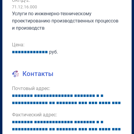
ОКПД-2:
71.12.16.000
Услуги по инженерно-техническому
проектированию производственных процессов
и производств
Цена:
■
■
■
■
■
■
■
■
■
■
■
■
руб.
Контакты
Почтовый адрес:
■
■
■
■
■
■
■
■
■
■
■
■
■
■
■
■
■
■
■
■
■
■
■
■
■
■
■
■
■
■
■
■
■
■
■
■
■
■
■
■
■
■
■
■
■
■
■
■
■
■
■
■
■
■
■
■
■
■
■
■
■
■
■
Фактический адрес:
■
■
■
■
■
■
■
■
■
■
■
■
■
■
■
■
■
■
■
■
■
■
■
■
■
■
■
■
■
■
■
■
■
■
■
■
■
■
■
■
■
■
■
■
■
■
■
■
■
■
■
■
■
■
■
■
■
■
■
■
■
■
■