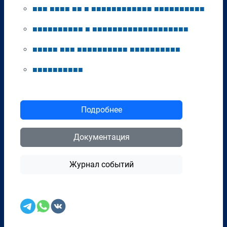
■
■
■
■
■
■
■
■
■
■
■
■
■
■
■
■
■
■
■
■
■
■
■
■
■
■
■
■
■
■
■
■
■
■
■
■
■
■
■
■
■
■
■
■
■
■
■
■
■
■
■
■
■
■
■
■
■
■
■
■
■
■
■
■
■
■
■
■
■
■
■
■
■
■
■
■
■
■
■
■
■
■
■
■
■
■
■
■
■
■
■
■
■
■
■
■
■
■
■
■
Подробнее
Документация
Журнал событий
Перенести в CRM