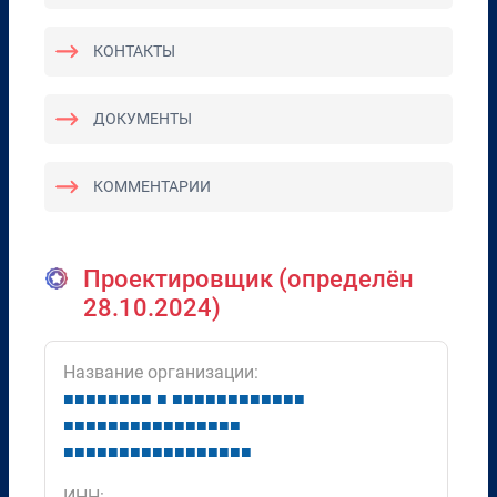
КОНТАКТЫ
ДОКУМЕНТЫ
КОММЕНТАРИИ
Проектировщик (определён
28.10.2024)
Название организации:
■
■
■
■
■
■
■
■
■
■
■
■
■
■
■
■
■
■
■
■
■
■
■
■
■
■
■
■
■
■
■
■
■
■
■
■
■
■
■
■
■
■
■
■
■
■
■
■
■
■
■
■
■
■
ИНН: