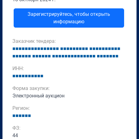
Зарегистрируйтесь, чтобы открыть
информацию
Заказчик тендера:
■
■
■
■
■
■
■
■
■
■
■
■
■
■
■
■
■
■
■
■
■
■
■
■
■
■
■
■
■
■
■
■
■
■
■
■
■
■
■
■
■
■
■
■
■
■
■
■
■
■
■
■
■
■
■
■
■
■
■
■
■
■
■
■
■
■
■
ИНН:
■
■
■
■
■
■
■
■
■
■
Форма закупки:
Электронный аукцион
Регион:
■
■
■
■
■
■
ФЗ:
44