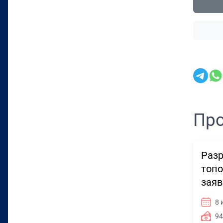
Про
Разр
топо
заяв
8 
94