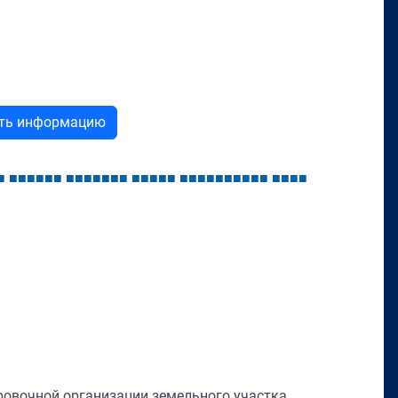
ыть информацию
■
■
■
■
■
■
■
■
■
■
■
■
■
■
■
■
■
■
■
■
■
■
■
■
■
■
■
■
■
■
■
■
■
ровочной организации земельного участка,