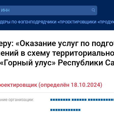
ДЕРЫ ПО ФЗ
ГЕНПОДРЯДЧИКИ
+
ПРОЕКТИРОВЩИКИ
+
ПРОДУ
ру: «Оказание услуг по подг
ений в схему территориальн
«Горный улус» Республики Са
оектировщик (определён 18.10.2024)
ние организации:
■
■
■
■
■
■
■
■
■
■
■
■
■
■
■
■
■
■
■
■
■
■
■
■
■
■
■
■
■
■
■
■
■
■
■
■