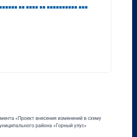
■
■
■
■
■
■
■
■
■
■
■
■
■
■
■
■
■
■
■
■
■
■
■
■
■
■
■
умента «Проект внесения изменений в схему
униципального района «Горный улус»