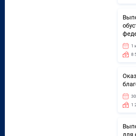
Выпо
обус
феде
1 
8 
Оказ
благ
30
1 
Выпо
для 