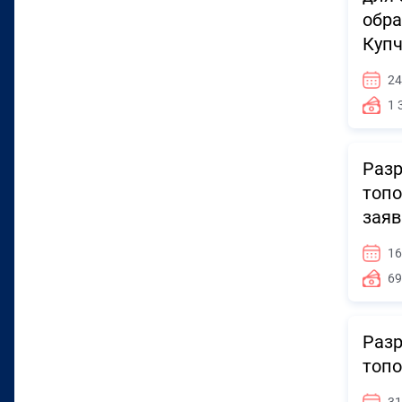
обра
Куп
24
1 
Разр
топо
заяв
16
69
Разр
топо