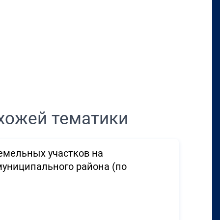
Перенести в CRM
хожей тематики
емельных участков на
муниципального района (по