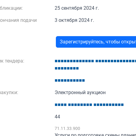
бликации:
25 сентября 2024 г.
кончания подачи
3 октября 2024 г.
Зарегистрируйтесь, чтобы откр
к тендера:
■
■
■
■
■
■
■
■
■
■
■
■
■
■
■
■
■
■
■
■
■
■
■
■
■
■
■
■
■
■
■
■
■
■
■
■
■
■
■
■
■
■
■
■
акупки:
Электронный аукцион
■
■
■
■
■
■
■
■
■
■
■
■
■
■
■
■
■
■
■
■
■
■
44
:
71.11.33.900
Услуги по подготовке схемы плани