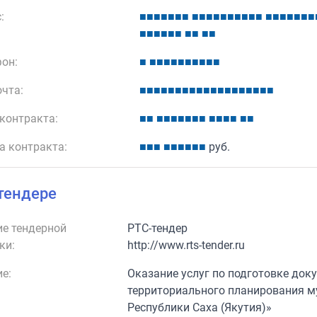
:
■
■
■
■
■
■
■
■
■
■
■
■
■
■
■
■
■
■
■
■
■
■
■
■
■
■
■
■
■
■
■
■
■
■
он:
■
■
■
■
■
■
■
■
■
■
■
очта:
■
■
■
■
■
■
■
■
■
■
■
■
■
■
■
■
■
■
■
контракта:
■
■
■
■
■
■
■
■
■
■
■
■
■
■
■
а контракта:
■
■
■
■
■
■
■
■
■
руб.
тендере
е тендерной
РТС-тендер
ки:
http://www.rts-tender.ru
е:
Оказание услуг по подготовке док
территориального планирования м
Республики Саха (Якутия)»