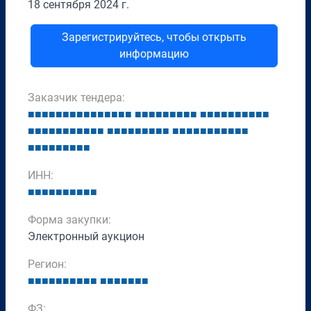
18 сентября 2024 г.
Зарегистрируйтесь, чтобы открыть
информацию
Заказчик тендера:
■
■
■
■
■
■
■
■
■
■
■
■
■
■
■
■
■
■
■
■
■
■
■
■
■
■
■
■
■
■
■
■
■
■
■
■
■
■
■
■
■
■
■
■
■
■
■
■
■
■
■
■
■
■
■
■
■
■
■
■
■
■
■
■
■
■
■
■
■
■
■
■
■
■
ИНН:
■
■
■
■
■
■
■
■
■
■
Форма закупки:
Электронный аукцион
Регион:
■
■
■
■
■
■
■
■
■
■
■
■
■
■
■
■
■
ФЗ: