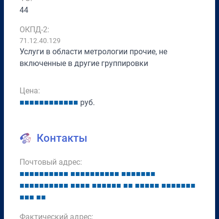
44
ОКПД-2:
71.12.40.129
Услуги в области метрологии прочие, не
включенные в другие группировки
Цена:
■
■
■
■
■
■
■
■
■
■
■
■
руб.
Контакты
Почтовый адрес:
■
■
■
■
■
■
■
■
■
■
■
■
■
■
■
■
■
■
■
■
■
■
■
■
■
■
■
■
■
■
■
■
■
■
■
■
■
■
■
■
■
■
■
■
■
■
■
■
■
■
■
■
■
■
■
■
■
■
■
■
■
■
■
■
■
■
Фактический адрес: