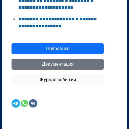
■
■
■
■
■
■
■
■
■
■
■
■
■
■
■
■
■
■
■
■
■
■
■
■
■
■
■
■
■
■
■
■
■
■
■
■
■
■
■
■
■
■
■
■
■
■
■
■
■
■
■
■
■
■
■
■
■
■
■
■
■
■
■
■
■
■
■
■
■
■
■
■
■
■
■
■
■
■
■
■
■
■
■
■
Подробнее
Документация
Журнал событий
Перенести в CRM