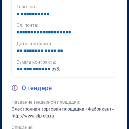
Телефон:
■
■
■
■
■
■
■
■
■
■
■
Эл. почта:
■
■
■
■
■
■
■
■
■
■
■
■
■
■
■
■
■
■
■
Дата контракта:
■
■
■
■
■
■
■
■
■
■
■
■
■
■
■
Сумма контракта:
■
■
■
■
■
■
■
■
■
■
■
руб.
О тендере
Название тендерной площадки:
Электронная торговая площадка «Фабрикант»
http://www.etp-ets.ru
Описание: