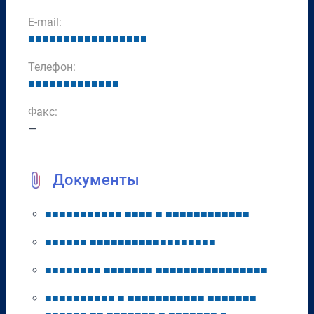
E-mail:
■
■
■
■
■
■
■
■
■
■
■
■
■
■
■
■
■
Телефон:
■
■
■
■
■
■
■
■
■
■
■
■
■
Факс:
—
Документы
■
■
■
■
■
■
■
■
■
■
■
■
■
■
■
■
■
■
■
■
■
■
■
■
■
■
■
■
■
■
■
■
■
■
■
■
■
■
■
■
■
■
■
■
■
■
■
■
■
■
■
■
■
■
■
■
■
■
■
■
■
■
■
■
■
■
■
■
■
■
■
■
■
■
■
■
■
■
■
■
■
■
■
■
■
■
■
■
■
■
■
■
■
■
■
■
■
■
■
■
■
■
■
■
■
■
■
■
■
■
■
■