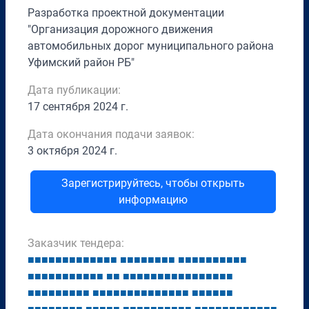
Разработка проектной документации
"Организация дорожного движения
автомобильных дорог муниципального района
Уфимский район РБ"
Дата публикации:
17 сентября 2024 г.
Дата окончания подачи заявок:
3 октября 2024 г.
Зарегистрируйтесь, чтобы открыть
информацию
Заказчик тендера:
■
■
■
■
■
■
■
■
■
■
■
■
■
■
■
■
■
■
■
■
■
■
■
■
■
■
■
■
■
■
■
■
■
■
■
■
■
■
■
■
■
■
■
■
■
■
■
■
■
■
■
■
■
■
■
■
■
■
■
■
■
■
■
■
■
■
■
■
■
■
■
■
■
■
■
■
■
■
■
■
■
■
■
■
■
■
■
■
■