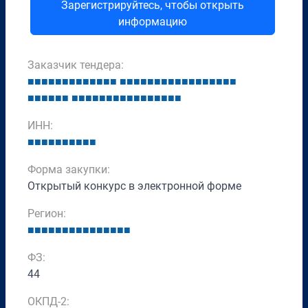
Зарегистрируйтесь, чтобы открыть
информацию
Заказчик тендера:
■
■
■
■
■
■
■
■
■
■
■
■
■
■
■
■
■
■
■
■
■
■
■
■
■
■
■
■
■
■
■
■
■
■
■
■
■
■
■
■
■
■
■
■
■
■
■
■
■
■
■
■
ИНН:
■
■
■
■
■
■
■
■
■
■
Форма закупки:
Открытый конкурс в электронной форме
Регион:
■
■
■
■
■
■
■
■
■
■
■
■
■
■
■
ФЗ:
44
ОКПД-2: