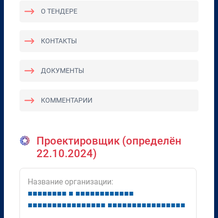
О ТЕНДЕРЕ
КОНТАКТЫ
ДОКУМЕНТЫ
КОММЕНТАРИИ
Проектировщик (определён
22.10.2024)
Название организации:
■
■
■
■
■
■
■
■
■
■
■
■
■
■
■
■
■
■
■
■
■
■
■
■
■
■
■
■
■
■
■
■
■
■
■
■
■
■
■
■
■
■
■
■
■
■
■
■
■
■
■
■
■