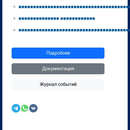
■
■
■
■
■
■
■
■
■
■
■
■
■
■
■
■
■
■
■
■
■
■
■
■
■
■
■
■
■
■
■
■
■
■
■
■
■
■
■
■
■
■
■
■
■
■
■
■
■
■
■
■
■
■
■
■
■
■
■
■
■
■
■
■
■
■
■
■
■
■
■
■
■
■
■
■
■
■
■
■
■
■
■
■
■
■
■
■
■
■
■
■
■
■
■
■
■
■
■
■
■
■
Подробнее
Документация
Журнал событий
Перенести в CRM