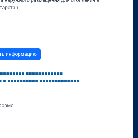
ла наружного размещения для отопления в
атарстан
ыть информацию
■
■
■
■
■
■
■
■
■
■
■
■
■
■
■
■
■
■
■
■
■
■
■
■
■
■
■
■
■
■
■
■
■
■
■
■
■
■
■
■
■
■
■
■
■
форме