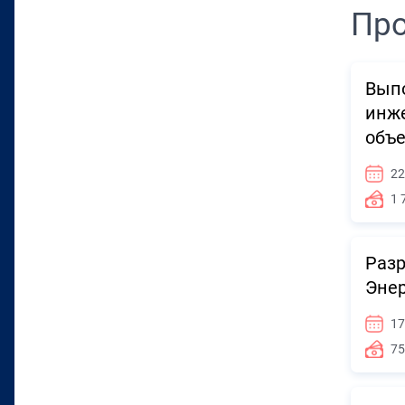
Про
Выпо
инже
объе
22
1 
Разр
Энер
17
75