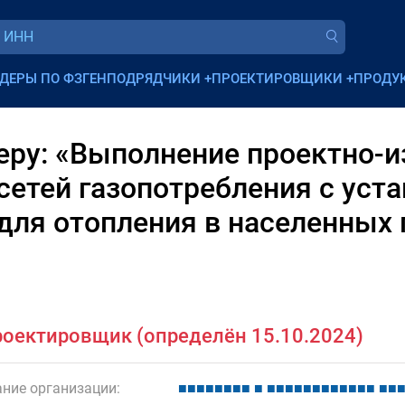
ДЕРЫ ПО ФЗ
ГЕНПОДРЯДЧИКИ
+
ПРОЕКТИРОВЩИКИ
+
ПРОДУ
еру: «Выполнение проектно-
сетей газопотребления с уст
ля отопления в населенных 
оектировщик (определён 15.10.2024)
ние организации:
■
■
■
■
■
■
■
■
■
■
■
■
■
■
■
■
■
■
■
■
■
■
■