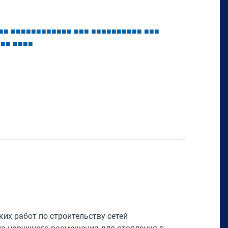
■
■
■
■
■
■
■
■
■
■
■
■
■
■
■
■
■
■
■
■
■
■
■
■
■
■
■
■
■
■
■
■
■
■
■
■
■
их работ по строительству сетей