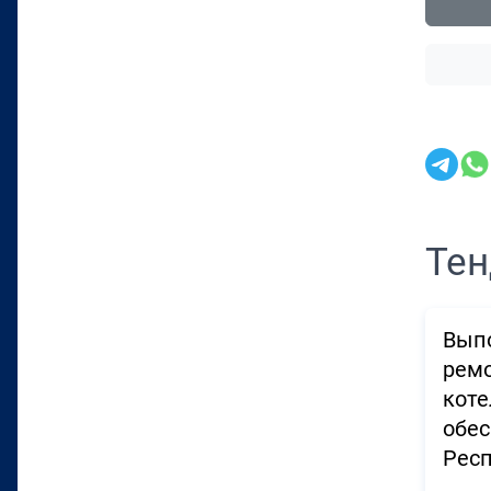
Тен
Выпо
ремо
коте
обе
Респ