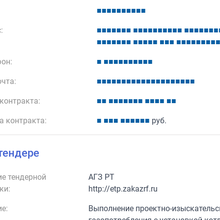
■
■
■
■
■
■
■
■
■
■
:
■
■
■
■
■
■
■
■
■
■
■
■
■
■
■
■
■
■
■
■
■
■
■
■
■
■
■
■
■
■
■
■
■
■
■
■
■
■
■
■
■
■
■
■
■
■
■
он:
■
■
■
■
■
■
■
■
■
■
■
очта:
■
■
■
■
■
■
■
■
■
■
■
■
■
■
■
■
■
■
■
■
контракта:
■
■
■
■
■
■
■
■
■
■
■
■
■
■
■
а контракта:
■
■
■
■
■
■
■
■
■
■
руб.
тендере
е тендерной
АГЗ РТ
ки:
http://etp.zakazrf.ru
е:
Выполнение проектно-изыскательск