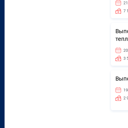
21
7 
Выпо
теп
20
3 
Выпо
19
2 