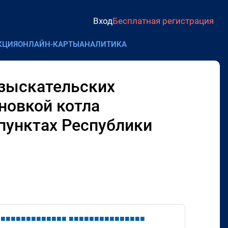
Вход
Бесплатная регистрация
КЦИЯ
ОНЛАЙН-КАРТЫ
АНАЛИТИКА
изыскательских
ановкой котла
пунктах Республики
■
■
■
■
■
■
■
■
■
■
■
■
■
■
■
■
■
■
■
■
■
■
■
■
■
■
■
■
■