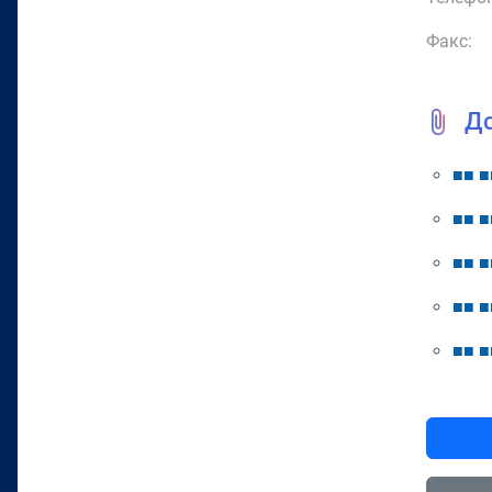
Факс:
Д
■
■
■
■
■
■
■
■
■
■
■
■
■
■
■