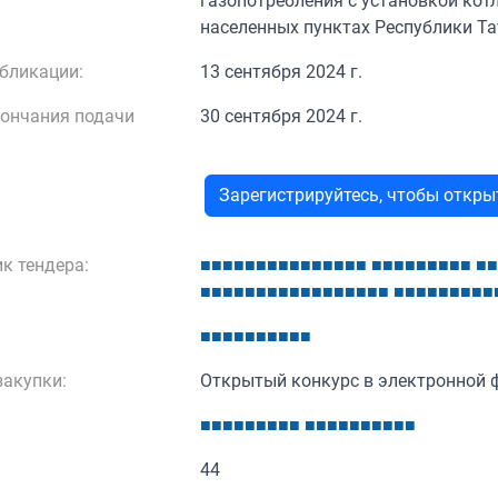
газопотребления с установкой кот
населенных пунктах Республики Т
бликации:
13 сентября 2024 г.
кончания подачи
30 сентября 2024 г.
Зарегистрируйтесь, чтобы откр
к тендера:
■
■
■
■
■
■
■
■
■
■
■
■
■
■
■
■
■
■
■
■
■
■
■
■
■
■
■
■
■
■
■
■
■
■
■
■
■
■
■
■
■
■
■
■
■
■
■
■
■
■
■
■
■
■
■
■
■
■
■
■
■
■
акупки:
Открытый конкурс в электронной 
■
■
■
■
■
■
■
■
■
■
■
■
■
■
■
■
■
■
■
44