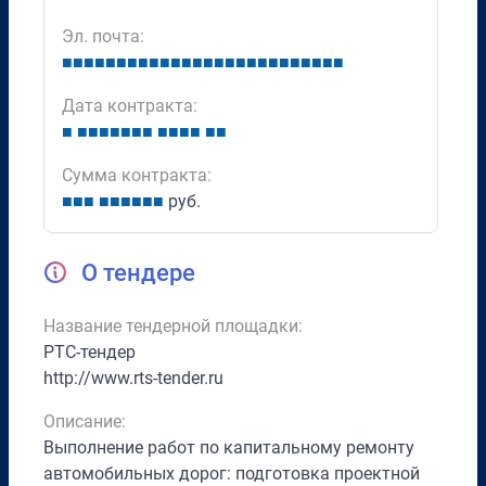
Эл. почта:
■
■
■
■
■
■
■
■
■
■
■
■
■
■
■
■
■
■
■
■
■
■
■
■
■
■
Дата контракта:
■
■
■
■
■
■
■
■
■
■
■
■
■
■
Сумма контракта:
■
■
■
■
■
■
■
■
■
руб.
О тендере
Название тендерной площадки:
РТС-тендер
http://www.rts-tender.ru
Описание:
Выполнение работ по капитальному ремонту
автомобильных дорог: подготовка проектной