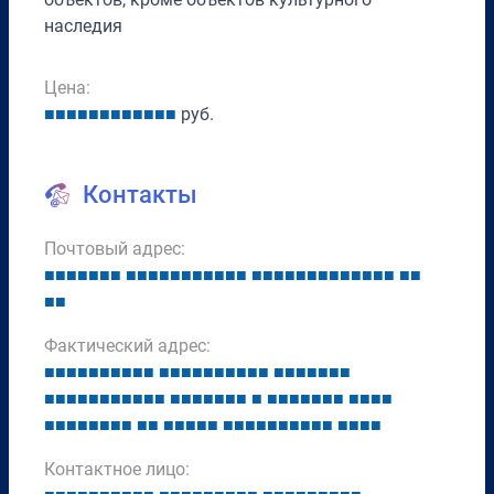
наследия
Цена:
■
■
■
■
■
■
■
■
■
■
■
■
руб.
Контакты
Почтовый адрес:
■
■
■
■
■
■
■
■
■
■
■
■
■
■
■
■
■
■
■
■
■
■
■
■
■
■
■
■
■
■
■
■
■
■
■
Фактический адрес:
■
■
■
■
■
■
■
■
■
■
■
■
■
■
■
■
■
■
■
■
■
■
■
■
■
■
■
■
■
■
■
■
■
■
■
■
■
■
■
■
■
■
■
■
■
■
■
■
■
■
■
■
■
■
■
■
■
■
■
■
■
■
■
■
■
■
■
■
■
■
■
■
■
■
■
■
■
■
■
■
■
■
■
■
■
■
Контактное лицо: