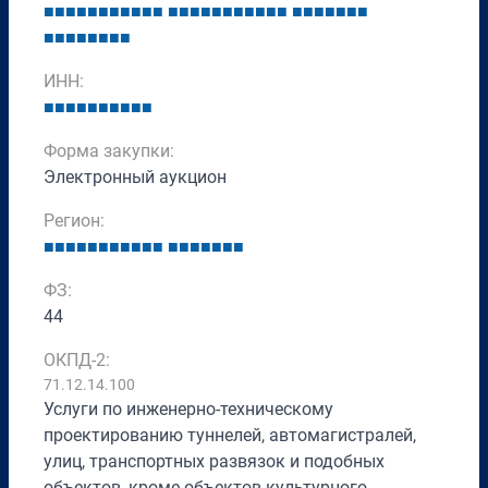
■
■
■
■
■
■
■
■
■
■
■
■
■
■
■
■
■
■
■
■
■
■
■
■
■
■
■
■
■
■
■
■
■
■
■
■
■
ИНН:
■
■
■
■
■
■
■
■
■
■
Форма закупки:
Электронный аукцион
Регион:
■
■
■
■
■
■
■
■
■
■
■
■
■
■
■
■
■
■
ФЗ:
44
ОКПД-2:
71.12.14.100
Услуги по инженерно-техническому
проектированию туннелей, автомагистралей,
улиц, транспортных развязок и подобных
объектов, кроме объектов культурного