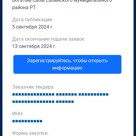
Богатые Сабы Сабинского муниципального
района РТ
Дата публикации:
5 сентября 2024 г.
Дата окончания подачи заявок:
13 сентября 2024 г.
Зарегистрируйтесь, чтобы открыть
информацию
Заказчик тендера:
■
■
■
■
■
■
■
■
■
■
■
■
■
■
■
■
■
■
■
■
■
■
■
■
■
■
■
■
■
■
■
■
■
■
■
■
■
■
■
■
■
■
■
■
■
■
■
■
■
■
■
ИНН:
■
■
■
■
■
■
■
■
■
■
Форма закупки: