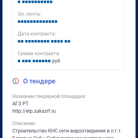
■
■
■
■
■
■
■
■
■
■
■
Эл. почта:
■
■
■
■
■
■
■
■
■
■
■
■
■
Дата контракта:
■
■
■
■
■
■
■
■
■
■
■
■
■
■
■
■
Сумма контракта:
■
■
■
■
■
■
■
■
■
■
руб.
О тендере
Название тендерной площадки:
АГЗ РТ
http://etp.zakazrf.ru
Описание:
Строительство КНС сети водоотведения в п.г.т.