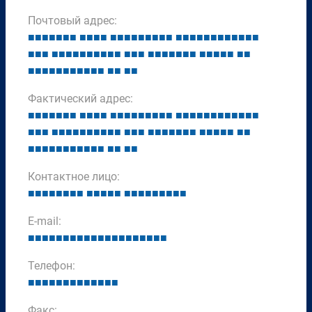
Почтовый адрес:
■
■
■
■
■
■
■
■
■
■
■
■
■
■
■
■
■
■
■
■
■
■
■
■
■
■
■
■
■
■
■
■
■
■
■
■
■
■
■
■
■
■
■
■
■
■
■
■
■
■
■
■
■
■
■
■
■
■
■
■
■
■
■
■
■
■
■
■
■
■
■
■
■
■
■
■
■
Фактический адрес:
■
■
■
■
■
■
■
■
■
■
■
■
■
■
■
■
■
■
■
■
■
■
■
■
■
■
■
■
■
■
■
■
■
■
■
■
■
■
■
■
■
■
■
■
■
■
■
■
■
■
■
■
■
■
■
■
■
■
■
■
■
■
■
■
■
■
■
■
■
■
■
■
■
■
■
■
■
Контактное лицо:
■
■
■
■
■
■
■
■
■
■
■
■
■
■
■
■
■
■
■
■
■
■
E-mail:
■
■
■
■
■
■
■
■
■
■
■
■
■
■
■
■
■
■
■
■
Телефон:
■
■
■
■
■
■
■
■
■
■
■
■
■
Факс: