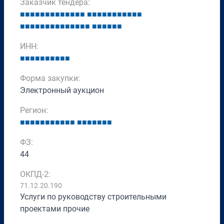
Заказчик тендера:
■
■
■
■
■
■
■
■
■
■
■
■
■
■
■
■
■
■
■
■
■
■
■
■
■
■
■
■
■
■
■
■
■
■
■
■
■
■
■
■
■
■
■
■
ИНН:
■
■
■
■
■
■
■
■
■
■
Форма закупки:
Электронный аукцион
Регион:
■
■
■
■
■
■
■
■
■
■
■
■
■
■
■
■
■
■
ФЗ:
44
ОКПД-2:
71.12.20.190
Услуги по руководству строительными
проектами прочие