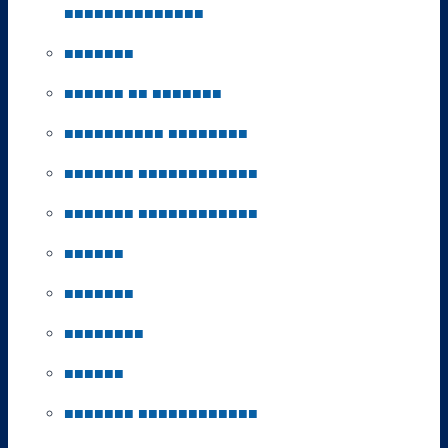
■
■
■
■
■
■
■
■
■
■
■
■
■
■
■
■
■
■
■
■
■
■
■
■
■
■
■
■
■
■
■
■
■
■
■
■
■
■
■
■
■
■
■
■
■
■
■
■
■
■
■
■
■
■
■
■
■
■
■
■
■
■
■
■
■
■
■
■
■
■
■
■
■
■
■
■
■
■
■
■
■
■
■
■
■
■
■
■
■
■
■
■
■
■
■
■
■
■
■
■
■
■
■
■
■
■
■
■
■
■
■
■
■
■
■
■
■
■
■
■
■
■
■
■
■
■
■
■
■
■
■
■
■
■
■
■
■
■