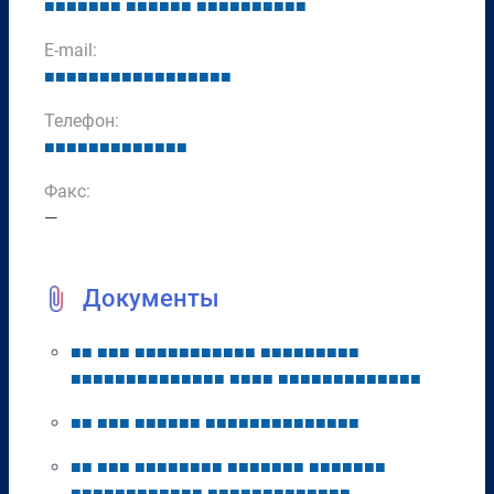
■
■
■
■
■
■
■
■
■
■
■
■
■
■
■
■
■
■
■
■
■
■
■
E-mail:
■
■
■
■
■
■
■
■
■
■
■
■
■
■
■
■
■
Телефон:
■
■
■
■
■
■
■
■
■
■
■
■
■
Факс:
—
Документы
■
■
■
■
■
■
■
■
■
■
■
■
■
■
■
■
■
■
■
■
■
■
■
■
■
■
■
■
■
■
■
■
■
■
■
■
■
■
■
■
■
■
■
■
■
■
■
■
■
■
■
■
■
■
■
■
■
■
■
■
■
■
■
■
■
■
■
■
■
■
■
■
■
■
■
■
■
■
■
■
■
■
■
■
■
■
■
■
■
■
■
■
■
■
■
■
■
■
■
■
■
■
■
■
■
■
■
■
■
■
■
■
■
■
■
■
■
■
■
■
■
■
■
■
■
■
■
■
■
■
■
■
■