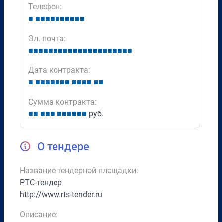
Телефон:
■
■
■
■
■
■
■
■
■
■
■
Эл. почта:
■
■
■
■
■
■
■
■
■
■
■
■
■
■
■
■
■
■
■
■
■
Дата контракта:
■
■
■
■
■
■
■
■
■
■
■
■
■
■
Сумма контракта:
■
■
■
■
■
■
■
■
■
■
■
руб.
О тендере
Название тендерной площадки:
РТС-тендер
http://www.rts-tender.ru
Описание: