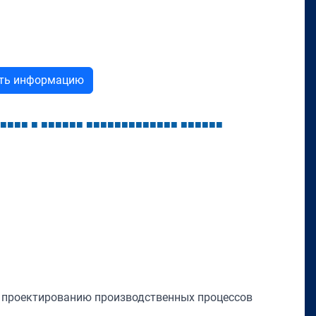
ыть информацию
■
■
■
■
■
■
■
■
■
■
■
■
■
■
■
■
■
■
■
■
■
■
■
■
■
■
■
■
■
■
у проектированию производственных процессов