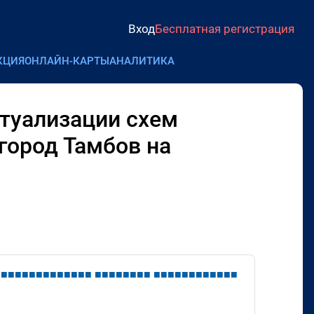
Вход
Бесплатная регистрация
КЦИЯ
ОНЛАЙН-КАРТЫ
АНАЛИТИКА
ктуализации схем
город Тамбов на
■
■
■
■
■
■
■
■
■
■
■
■
■
■
■
■
■
■
■
■
■
■
■
■
■
■
■
■
■
■
■
■
■
■