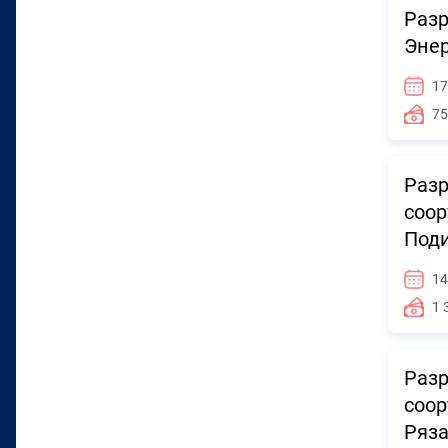
Разр
Энер
17
75
Разр
соор
Поди
14
1 
Разр
соор
Ряза