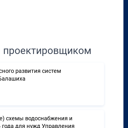
Перенести в CRM
м проектировщиком
сного развития систем
 Балашиха
е) схемы водоснабжения и
4 года для нужд Управления