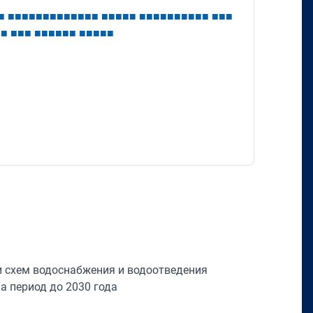
■
■
■
■
■
■
■
■
■
■
■
■
■
■
■
■
■
■
■
■
■
■
■
■
■
■
■
■
■
■
■
■
■
■
■
■
■
■
■
■
■
■
■
■
■
■
■
■
и схем водоснабжения и водоотведения
на период до 2030 года