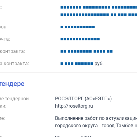
:
■
■
■
■
■
■
■
■
■
■
■
■
■
■
■
■
■
■
■
■
■
■
■
■
■
■
■
■
■
■
■
■
■
■
■
■
■
■
■
■
■
■
■
■
■
■
■
он:
■
■
■
■
■
■
■
■
■
■
■
очта:
■
■
■
■
■
■
■
■
■
■
■
■
■
контракта:
■
■
■
■
■
■
■
■
■
■
■
■
■
■
■
■
а контракта:
■
■
■
■
■
■
■
■
■
■
руб.
тендере
е тендерной
РОСЭЛТОРГ (АО«ЕЭТП»)
ки:
http://roseltorg.ru
е:
Выполнение работ по актуализаци
городского округа - город Тамбов 