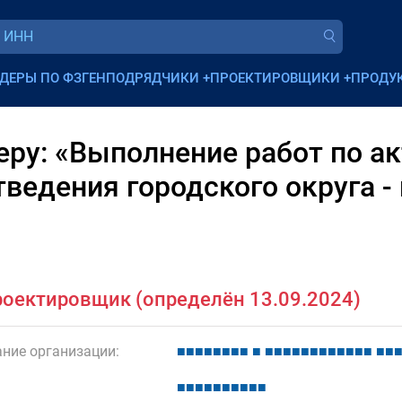
ДЕРЫ ПО ФЗ
ГЕНПОДРЯДЧИКИ
+
ПРОЕКТИРОВЩИКИ
+
ПРОДУ
ру: «Выполнение работ по а
ведения городского округа - 
оектировщик (определён 13.09.2024)
ние организации:
■
■
■
■
■
■
■
■
■
■
■
■
■
■
■
■
■
■
■
■
■
■
■
■
■
■
■
■
■
■
■
■
■