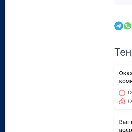
Тен
Оказ
комм
12
13
Выпо
водо