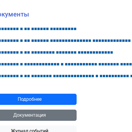
окументы
■
■
■
■
■
■
■
■
■
■
■
■
■
■
■
■
■
■
■
■
■
■
■
■
■
■
■
■
■
■
■
■
■
■
■
■
■
■
■
■
■
■
■
■
■
■
■
■
■
■
■
■
■
■
■
■
■
■
■
■
■
■
■
■
■
■
■
■
■
■
■
■
■
■
■
■
■
■
■
■
■
■
■
■
■
■
■
■
■
■
■
■
■
■
■
■
■
■
■
■
■
■
■
■
■
■
■
■
■
■
■
■
■
■
■
■
■
■
■
■
■
■
■
■
■
■
■
■
■
■
■
■
■
■
■
■
■
■
■
■
■
■
■
■
■
■
■
■
■
■
■
■
■
■
■
■
■
■
■
■
■
■
■
■
■
■
■
■
■
■
■
■
■
■
■
■
■
■
■
■
■
■
■
■
■
■
■
■
■
■
Подробнее
Документация
Журнал событий