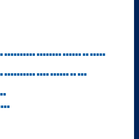
■
■
■
■
■
■
■
■
■
■
■
■
■
■
■
■
■
■
■
■
■
■
■
■
■
■
■
■
■
■
■
■
■
■
■
■
■
■
■
■
■
■
■
■
■
■
■
■
■
■
■
■
■
■
■
■
■
■
■
■
■
■
■
■