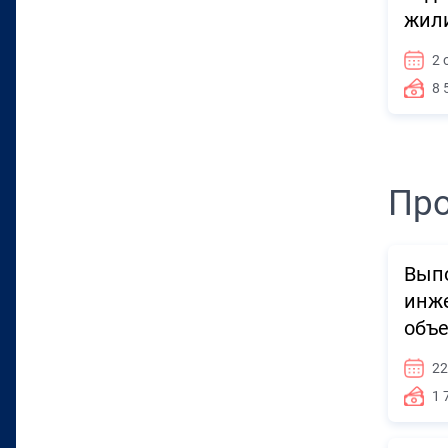
жили
2 
8 
Про
Выпо
инже
объе
22
1 