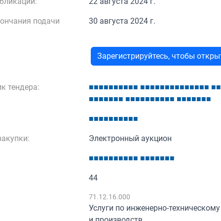
бликации:
22 августа 2024 г.
кончания подачи
30 августа 2024 г.
Зарегистрируйтесь, чтобы откр
к тендера:
■
■
■
■
■
■
■
■
■
■
■
■
■
■
■
■
■
■
■
■
■
■
■
■
■
■
■
■
■
■
■
■
■
■
■
■
■
■
■
■
■
■
■
■
■
■
■
■
■
■
■
■
■
■
■
■
■
■
■
■
акупки:
Электронный аукцион
■
■
■
■
■
■
■
■
■
■
■
■
■
■
■
■
■
44
:
71.12.16.000
Услуги по инженерно-техническом
и производств