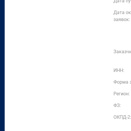
Дата пу
Дата о
заявок:
Заказчи
ИНН:
Форма з
Регион:
ФЗ:
ОКПД-2