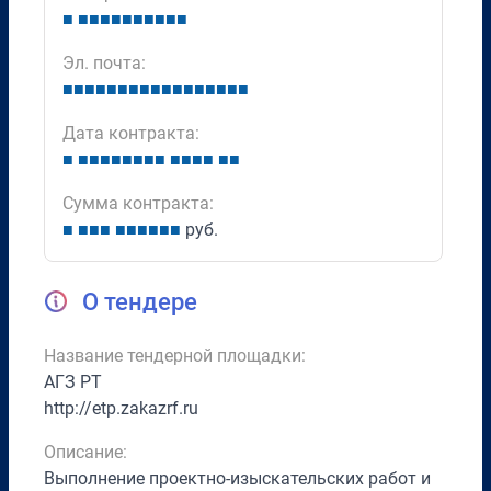
■
■
■
■
■
■
■
■
■
■
■
Эл. почта:
■
■
■
■
■
■
■
■
■
■
■
■
■
■
■
■
■
Дата контракта:
■
■
■
■
■
■
■
■
■
■
■
■
■
■
■
Сумма контракта:
■
■
■
■
■
■
■
■
■
■
руб.
О тендере
Название тендерной площадки:
АГЗ РТ
http://etp.zakazrf.ru
Описание:
Выполнение проектно-изыскательских работ и