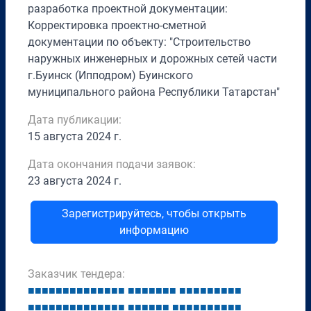
разработка проектной документации:
Корректировка проектно-сметной
документации по объекту: "Строительство
наружных инженерных и дорожных сетей части
г.Буинск (Ипподром) Буинского
муниципального района Республики Татарстан"
Дата публикации:
15 августа 2024 г.
Дата окончания подачи заявок:
23 августа 2024 г.
Зарегистрируйтесь, чтобы открыть
информацию
Заказчик тендера:
■
■
■
■
■
■
■
■
■
■
■
■
■
■
■
■
■
■
■
■
■
■
■
■
■
■
■
■
■
■
■
■
■
■
■
■
■
■
■
■
■
■
■
■
■
■
■
■
■
■
■
■
■
■
■
■
■
■
■
■