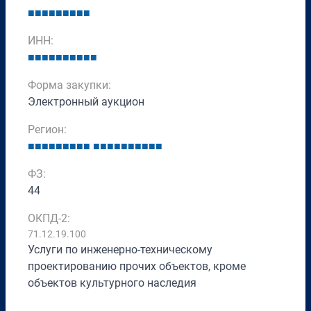
■
■
■
■
■
■
■
■
■
ИНН:
■
■
■
■
■
■
■
■
■
■
Форма закупки:
Электронный аукцион
Регион:
■
■
■
■
■
■
■
■
■
■
■
■
■
■
■
■
■
■
■
ФЗ:
44
ОКПД-2:
71.12.19.100
Услуги по инженерно-техническому
проектированию прочих объектов, кроме
объектов культурного наследия