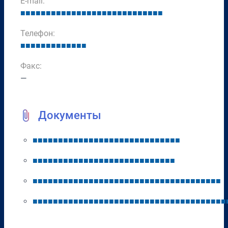
E-mail:
■
■
■
■
■
■
■
■
■
■
■
■
■
■
■
■
■
■
■
■
■
■
■
■
■
■
■
■
Телефон:
■
■
■
■
■
■
■
■
■
■
■
■
■
Факс:
—
Документы
■
■
■
■
■
■
■
■
■
■
■
■
■
■
■
■
■
■
■
■
■
■
■
■
■
■
■
■
■
■
■
■
■
■
■
■
■
■
■
■
■
■
■
■
■
■
■
■
■
■
■
■
■
■
■
■
■
■
■
■
■
■
■
■
■
■
■
■
■
■
■
■
■
■
■
■
■
■
■
■
■
■
■
■
■
■
■
■
■
■
■
■
■
■
■
■
■
■
■
■
■
■
■
■
■
■
■
■
■
■
■
■
■
■
■
■
■
■
■
■
■
■
■
■
■
■
■
■
■
■
■
■