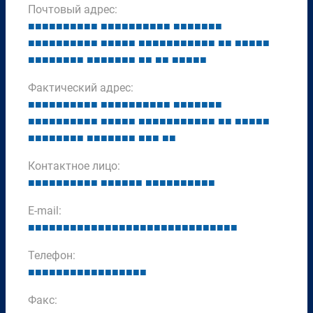
Почтовый адрес:
■
■
■
■
■
■
■
■
■
■
■
■
■
■
■
■
■
■
■
■
■
■
■
■
■
■
■
■
■
■
■
■
■
■
■
■
■
■
■
■
■
■
■
■
■
■
■
■
■
■
■
■
■
■
■
■
■
■
■
■
■
■
■
■
■
■
■
■
■
■
■
■
■
■
■
■
■
■
■
■
■
■
■
■
Фактический адрес:
■
■
■
■
■
■
■
■
■
■
■
■
■
■
■
■
■
■
■
■
■
■
■
■
■
■
■
■
■
■
■
■
■
■
■
■
■
■
■
■
■
■
■
■
■
■
■
■
■
■
■
■
■
■
■
■
■
■
■
■
■
■
■
■
■
■
■
■
■
■
■
■
■
■
■
■
■
■
■
■
Контактное лицо:
■
■
■
■
■
■
■
■
■
■
■
■
■
■
■
■
■
■
■
■
■
■
■
■
■
■
E-mail:
■
■
■
■
■
■
■
■
■
■
■
■
■
■
■
■
■
■
■
■
■
■
■
■
■
■
■
■
■
■
Телефон:
■
■
■
■
■
■
■
■
■
■
■
■
■
■
■
■
■
Факс: