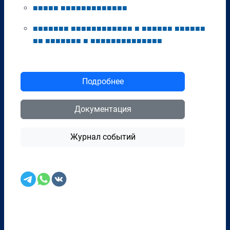
■
■
■
■
■
■
■
■
■
■
■
■
■
■
■
■
■
■
■
■
■
■
■
■
■
■
■
■
■
■
■
■
■
■
■
■
■
■
■
■
■
■
■
■
■
■
■
■
■
■
■
■
■
■
■
■
■
■
■
■
■
■
■
■
■
■
■
■
■
■
■
■
■
■
Подробнее
Документация
Журнал событий
Перенести в CRM