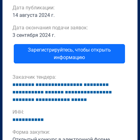
Дата публикации:
14 августа 2024 г.
Дата окончания подачи заявок:
3 сентября 2024 г.
Зарегистрируйтесь, чтобы открыть
информацию
Заказчик тендера:
■
■
■
■
■
■
■
■
■
■
■
■
■
■
■
■
■
■
■
■
■
■
■
■
■
■
■
■
■
■
■
■
■
■
■
■
■
■
■
■
■
■
■
■
■
■
■
■
■
■
■
■
■
■
■
■
■
■
■
■
■
■
■
■
■
■
■
■
■
■
■
■
■
■
■
■
■
■
■
■
■
■
■
■
ИНН:
■
■
■
■
■
■
■
■
■
■
Форма закупки:
Открытый конкурс в электронной форме