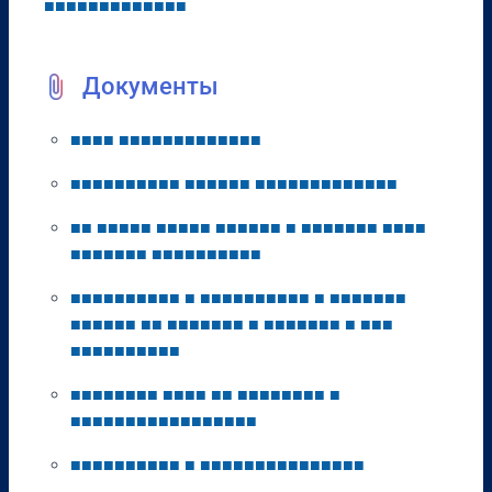
■
■
■
■
■
■
■
■
■
■
■
■
■
Документы
■
■
■
■
■
■
■
■
■
■
■
■
■
■
■
■
■
■
■
■
■
■
■
■
■
■
■
■
■
■
■
■
■
■
■
■
■
■
■
■
■
■
■
■
■
■
■
■
■
■
■
■
■
■
■
■
■
■
■
■
■
■
■
■
■
■
■
■
■
■
■
■
■
■
■
■
■
■
■
■
■
■
■
■
■
■
■
■
■
■
■
■
■
■
■
■
■
■
■
■
■
■
■
■
■
■
■
■
■
■
■
■
■
■
■
■
■
■
■
■
■
■
■
■
■
■
■
■
■
■
■
■
■
■
■
■
■
■
■
■
■
■
■
■
■
■
■
■
■
■
■
■
■
■
■
■
■
■
■
■
■
■
■
■
■
■
■
■
■
■
■
■
■
■
■
■
■
■
■
■
■
■
■
■
■
■
■
■
■
■
■
■
■
■
■
■
■
■
■
■
■
■
■
■
■
■
■
■
■
■
■
■
■
■
■
■
■
■
■
■
■
■
■
■
■