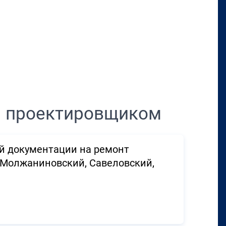
Перенести в CRM
м проектировщиком
й документации на ремонт
 Молжаниновский, Савеловский,