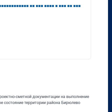
■
■
■
■
■
■
■
■
■
■
■
■
■
■
■
■
■
■
■
■
■
■
■
■
■
■
■
■
■
■
проектно-сметной документации на выполнение
ое состояние территории района Бирюлево