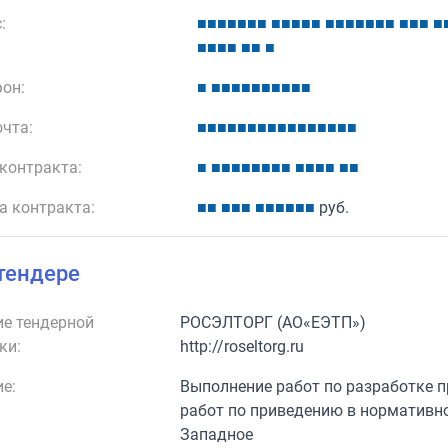
:
■
■
■
■
■
■
■
■
■
■
■
■
■
■
■
■
■
■
■
■
■
■
■
■
■
■
■
■
■
■
он:
■
■
■
■
■
■
■
■
■
■
■
очта:
■
■
■
■
■
■
■
■
■
■
■
■
■
■
■
■
контракта:
■
■
■
■
■
■
■
■
■
■
■
■
■
■
■
а контракта:
■
■
■
■
■
■
■
■
■
■
■
руб.
тендере
е тендерной
РОСЭЛТОРГ (АО«ЕЭТП»)
ки:
http://roseltorg.ru
е:
Выполнение работ по разработке 
работ по приведению в нормативн
Западное