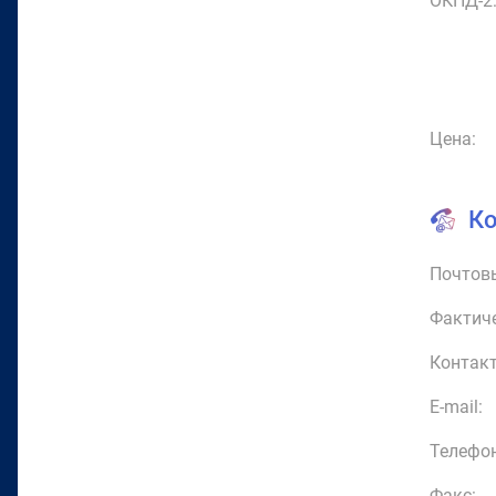
ОКПД-2
Цена:
К
Почтовы
Фактиче
Контакт
E-mail:
Телефон
Факс: