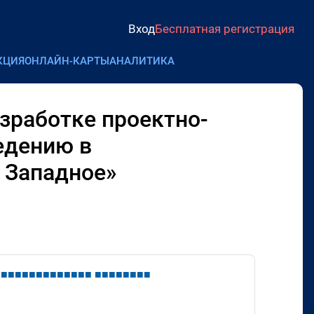
Вход
Бесплатная регистрация
КЦИЯ
ОНЛАЙН-КАРТЫ
АНАЛИТИКА
зработке проектно-
едению в
 Западное»
■
■
■
■
■
■
■
■
■
■
■
■
■
■
■
■
■
■
■
■
■
■