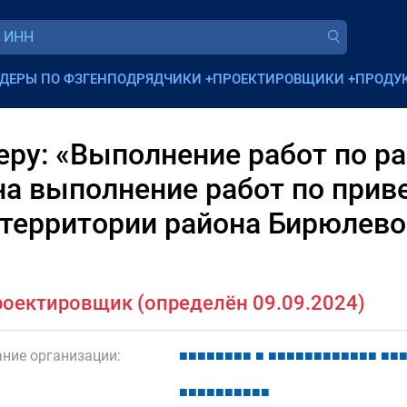
ДЕРЫ ПО ФЗ
ГЕНПОДРЯДЧИКИ
+
ПРОЕКТИРОВЩИКИ
+
ПРОДУ
ру: «Выполнение работ по ра
на выполнение работ по прив
 территории района Бирюлево
оектировщик (определён 09.09.2024)
ние организации:
■
■
■
■
■
■
■
■
■
■
■
■
■
■
■
■
■
■
■
■
■
■
■
■
■
■
■
■
■
■
■
■
■