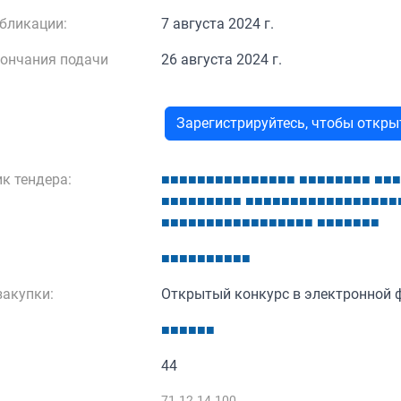
бликации:
7 августа 2024 г.
кончания подачи
26 августа 2024 г.
Зарегистрируйтесь, чтобы откр
к тендера:
■
■
■
■
■
■
■
■
■
■
■
■
■
■
■
■
■
■
■
■
■
■
■
■
■
■
■
■
■
■
■
■
■
■
■
■
■
■
■
■
■
■
■
■
■
■
■
■
■
■
■
■
■
■
■
■
■
■
■
■
■
■
■
■
■
■
■
■
■
■
■
■
■
■
■
■
■
■
■
■
■
■
■
■
■
■
акупки:
Открытый конкурс в электронной 
■
■
■
■
■
■
44
71.12.14.100