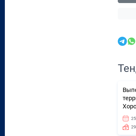
Тен
Выпо
терр
Хор
25
29