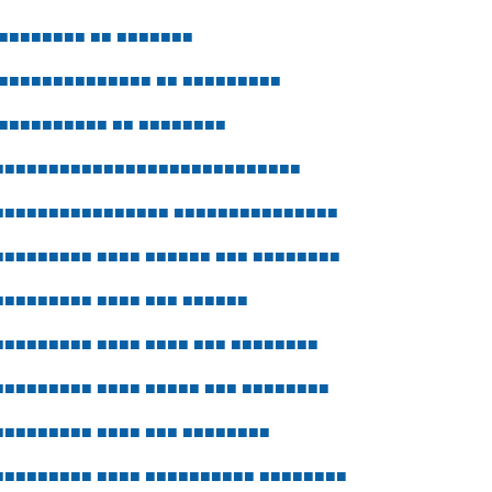
■
■
■
■
■
■
■
■
■
■
■
■
■
■
■
■
■
■
■
■
■
■
■
■
■
■
■
■
■
■
■
■
■
■
■
■
■
■
■
■
■
■
■
■
■
■
■
■
■
■
■
■
■
■
■
■
■
■
■
■
■
■
■
■
■
■
■
■
■
■
■
■
■
■
■
■
■
■
■
■
■
■
■
■
■
■
■
■
■
■
■
■
■
■
■
■
■
■
■
■
■
■
■
■
■
■
■
■
■
■
■
■
■
■
■
■
■
■
■
■
■
■
■
■
■
■
■
■
■
■
■
■
■
■
■
■
■
■
■
■
■
■
■
■
■
■
■
■
■
■
■
■
■
■
■
■
■
■
■
■
■
■
■
■
■
■
■
■
■
■
■
■
■
■
■
■
■
■
■
■
■
■
■
■
■
■
■
■
■
■
■
■
■
■
■
■
■
■
■
■
■
■
■
■
■
■
■
■
■
■
■
■
■
■
■
■
■
■
■
■
■
■
■
■
■
■
■
■
■
■
■
■
■
■
■
■
■
■
■
■
■
■
■
■
■
■
■
■
■
■
■
■
■
■
■
■
■
■
■
■
■
■
■
■
■
■
■
■
■
■
■
■
■
■
■
■
■
■
■
■
■
■
■
■
■