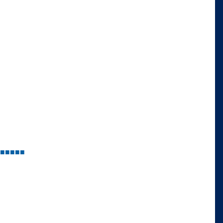
■
■
■
■
■