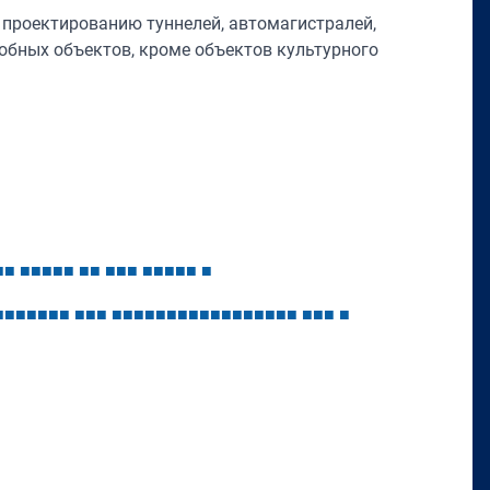
 проектированию туннелей, автомагистралей,
добных объектов, кроме объектов культурного
■
■
■
■
■
■
■
■
■
■
■
■
■
■
■
■
■
■
■
■
■
■
■
■
■
■
■
■
■
■
■
■
■
■
■
■
■
■
■
■
■
■
■
■
■
■
■
■
■