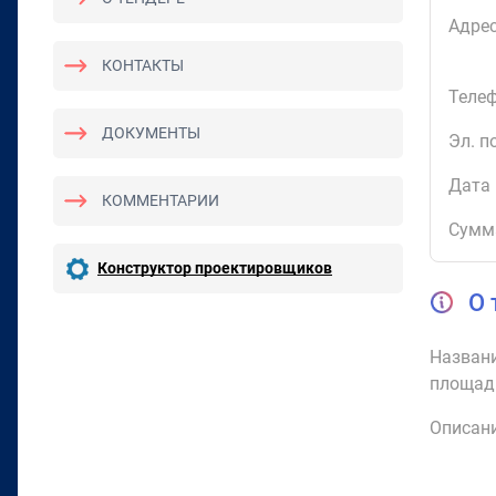
Адрес
КОНТАКТЫ
Телеф
ДОКУМЕНТЫ
Эл. п
Дата 
КОММЕНТАРИИ
Сумм
Конструктор проектировщиков
О 
Названи
площад
Описани