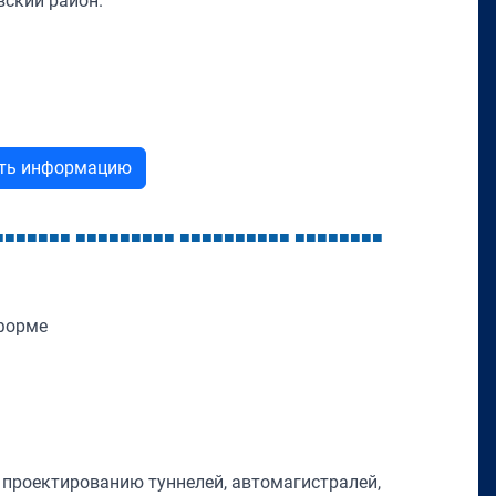
овский район.
ыть информацию
■
■
■
■
■
■
■
■
■
■
■
■
■
■
■
■
■
■
■
■
■
■
■
■
■
■
■
■
■
■
■
■
■
■
форме
 проектированию туннелей, автомагистралей,