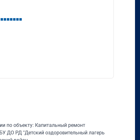
■
■
■
■
■
■
■
■
ии по объекту: Капитальный ремонт
БУ ДО РД "Детский оздоровительный лагерь