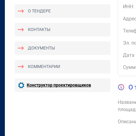
ИНН:
О ТЕНДЕРЕ
Адрес
КОНТАКТЫ
Телеф
Эл. п
ДОКУМЕНТЫ
Дата 
КОММЕНТАРИИ
Сумм
Конструктор проектировщиков
О 
Названи
площад
Описани