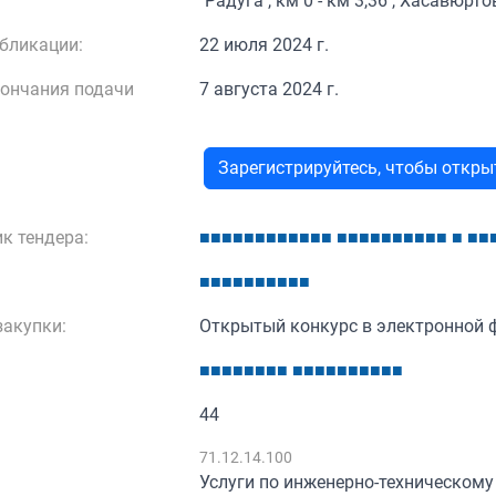
"Радуга", км 0 - км 3,36 , Хасавюрт
бликации:
22 июля 2024 г.
кончания подачи
7 августа 2024 г.
Зарегистрируйтесь, чтобы откр
к тендера:
■
■
■
■
■
■
■
■
■
■
■
■
■
■
■
■
■
■
■
■
■
■
■
■
■
■
■
■
■
■
■
■
■
■
■
акупки:
Открытый конкурс в электронной 
■
■
■
■
■
■
■
■
■
■
■
■
■
■
■
■
■
■
44
:
71.12.14.100
Услуги по инженерно-техническому