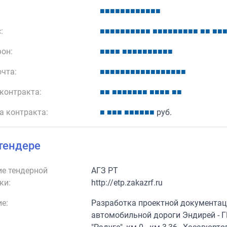
■
■
■
■
■
■
■
■
■
■
■
■
:
■
■
■
■
■
■
■
■
■
■
■
■
■
■
■
■
■
■
■
■
■
■
■
он:
■
■
■
■
■
■
■
■
■
■
■
■
■
■
очта:
■
■
■
■
■
■
■
■
■
■
■
■
■
■
■
■
■
контракта:
■
■
■
■
■
■
■
■
■
■
■
■
■
■
■
а контракта:
■
■
■
■
■
■
■
■
■
■
руб.
тендере
е тендерной
АГЗ РТ
ки:
http://etp.zakazrf.ru
е:
Разработка проектной документац
автомобильной дороги Эндирей - Г