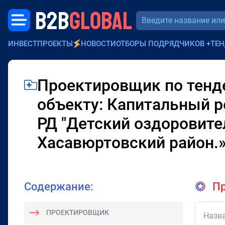
B2B
GLOBAL
ИНВЕСТПРОЕКТЫ
НОВОСТИ
ОТБОРЫ ПОДРЯДЧИКОВ
+
ТЕН
Проектировщик по тенде
объекту: Капитальный р
РД "Детский оздоровитель
Хасавюртовский район.
Содержание:
Пр
ПРОЕКТИРОВЩИК
Назва