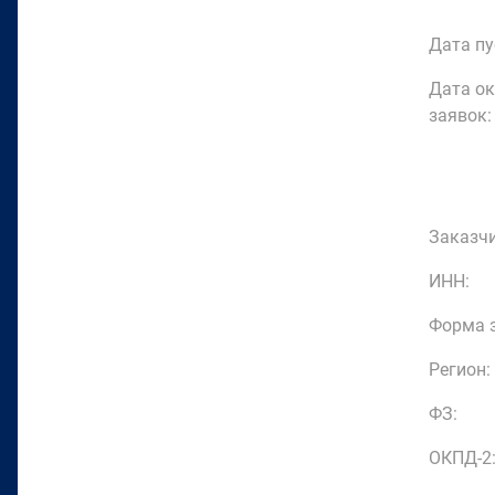
Дата пу
Дата о
заявок:
Заказчи
ИНН:
Форма з
Регион:
ФЗ:
ОКПД-2