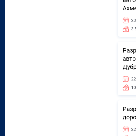
авто
Ахме
23
3 
Разр
авто
Дубр
22
10
Разр
доро
22