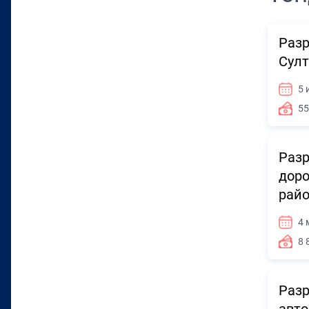
Разр
Султ
5 
55
Разр
доро
райо
4 
8 
Разр