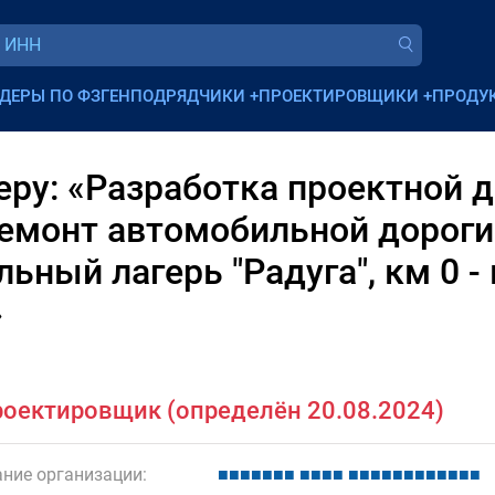
ДЕРЫ ПО ФЗ
ГЕНПОДРЯДЧИКИ
+
ПРОЕКТИРОВЩИКИ
+
ПРОДУ
ру: «Разработка проектной 
емонт автомобильной дороги
ный лагерь "Радуга", км 0 - к
»
оектировщик (определён 20.08.2024)
ние организации:
■
■
■
■
■
■
■
■
■
■
■
■
■
■
■
■
■
■
■
■
■
■
■