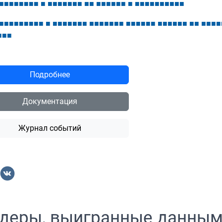
■
■
■
■
■
■
■
■
■
■
■
■
■
■
■
■
■
■
■
■
■
■
■
■
■
■
■
■
■
■
■
■
■
■
■
■
■
■
■
■
■
■
■
■
■
■
■
■
■
■
■
■
■
■
■
■
■
■
■
■
■
■
■
■
■
■
■
■
■
■
■
■
■
■
■
■
■
■
■
■
Подробнее
Документация
Журнал событий
деры, выигранные данны